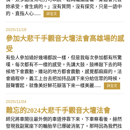
妳承受，會生病的。」沒有質問，沒有探究，只是一語中
的、直指人心......
詳全文
2025/11/18
參加大悲千手觀音大壇法會高雄場的感
受
有些人參加過好幾場都說一樣，但是我每次參加都有所驚
嘆，每次都有不一樣的感受。先講大鼓，鼓棒敲下去的時
候地下會震動，連站的地方都會震動，感覺都麻麻的。法
會過程中，義工上台去把加持品請下來分給信眾的時候，
鼓聲響起，就像美好鮮花瓣落下來一樣美麗......
詳全文
2025/11/04
難忘的2024大悲千手觀音大壇法會
師兄將車開往最外側的車道停靠下來，下車察看後，赫然
發現我副駕座下的輪胎早已爆破消氣了。那時因為我們找