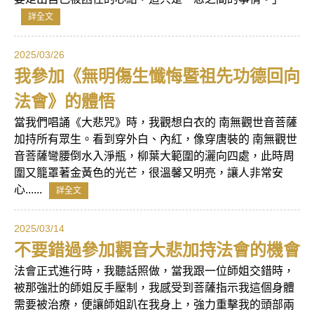
詳全文
2025/03/26
我參加《無明傷生懺悔暨祖先功德回向
法會》的體悟
當我們唱誦《大悲咒》時，我觀想白衣的 南無觀世音菩薩
加持所有眾生。看到穿外白、內紅，像穿唐裝的 南無觀世
音菩薩彎腰倒水入淨瓶，柳葉大範圍的灑向四處，此時周
圍又籠罩著金黃色的光芒，很溫馨又明亮，讓人非常安
心......
詳全文
2025/03/14
不要錯過參加觀音大悲加持法會的機會
法會正式進行時，我聽話照做，當我跟一位師姐交錯時，
被那強壯的師姐反手壓制，我感受到菩薩指示我這個身體
需要被治療，便讓師姐趴在我身上，強力重擊我的頭部兩