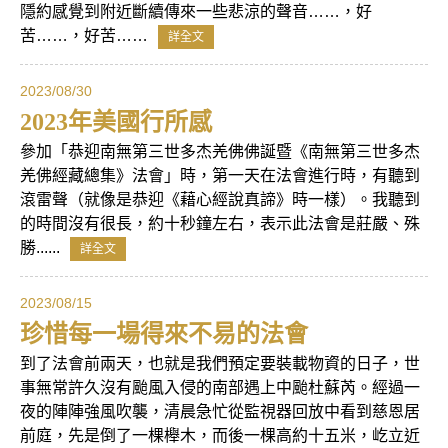
隱約感覺到附近斷續傳來一些悲涼的聲音……，好
苦……，好苦……
詳全文
2023/08/30
2023年美國行所感
參加「恭迎南無第三世多杰羌佛佛誕暨《南無第三世多杰
羌佛經藏總集》法會」時，第一天在法會進行時，有聽到
滾雷聲（就像是恭迎《藉心經說真諦》時一樣）。我聽到
的時間沒有很長，約十秒鐘左右，表示此法會是莊嚴、殊
勝......
詳全文
2023/08/15
珍惜每一場得來不易的法會
到了法會前兩天，也就是我們預定要裝載物資的日子，世
事無常許久沒有颱風入侵的南部遇上中颱杜蘇芮。經過一
夜的陣陣強風吹襲，清晨急忙從監視器回放中看到慈恩居
前庭，先是倒了一棵櫸木，而後一棵高約十五米，屹立近