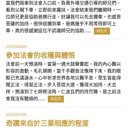
當我們搭車到法會入口前，負責外場交通引導的師兄們，
看到父親下車，立即前來攙扶。法會結束我們離開時，一
位師兄更是協助爸媽行走，好讓我可以先去攔車，也感恩
菩薩的加持，很快就攔到車，爸媽幾乎不用等待即可上
車，真的很感謝這位不認識師兄的協助......
詳全文
2026/04/09
參加法會的收穫與體悟
法會前一天預演時，當第一通大鼓聲響起，我的內心難以
形容的激動，毛孔頓開。當千手觀音法像降下來，我的眼
眶已充滿淚水，心中祈求世界各地災難平息，眾生皆能得
聞正法、得習正法，步入菩提大道，獲得大加持、大吉
祥。預演到了七師修法時，仁波且們的持咒聲，是之前法
會我沒有聽過的......
詳全文
2026/03/09
奇蹟來自於三業相應的程度