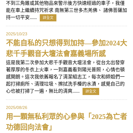
不到三角錐或其他物品來警示後方快速經過的車子，我僅
能在車上繼續持咒祈求 南無第三世多杰羌佛、 諸佛菩薩加
持一切平安......
詳全文
2025/10/23
不能自私的只想得到加持—參加2024大
悲千手觀音大壇法會嘉義場所感
這是我第二次參加大悲千手觀音大壇法會，從台北出發穿
著厚厚的冬衣上火車，一到嘉義看到陽光普照，心情也頓
感開朗。這次我依舊報名了清潔組志工，每次和師姐們一
起打掃廁所、清理垃圾、擦拭洗手檯的水漬，感覺自己的
心也被打掃了一遍，無比的清爽......
詳全文
2025/08/26
用一顆無私利眾的心參與「2025為亡者
功德回向法會」