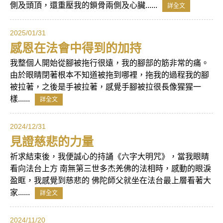
側及頭頂，還重壓我的鎖骨兩側及心臟......
詳全文
2025/01/31
感恩在法會中得到的加持
我整個人開始從腳被拖行很遠，我的腳部的筋非常的痛。
由於眼睛閉著根本不知道被拖到哪裡，拖我的過程我的腳
被拉著，之後是手被拉著，感覺手腳被拉很長像猩猩一
樣......
詳全文
2024/12/31
見證慈悲的力量
祈求結束後，我便誠心的持誦《六字大明咒》，當我眼睛
看向法台上方 南無第三世多杰羌佛的法相時，感動的眼淚
盈眶，我感覺到慈悲的 佛陀師父就坐在法台最上層看著大
家......
詳全文
2024/11/20