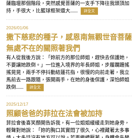
薩臨壇那個階段，突然感覺菩薩的一支手下降往我頭頂加
持，手很大，比籃球框架還大......
詳全文
2026/01/06
撒下慈悲的種子，感恩南無觀世音菩薩
無處不在的關照著我們
有人從我後方說：「妳前方的那位師姐，趕快去保護她，
不要讓她跌倒。」一位進入境界的年長師姐，步履躝跚搖
搖晃晃，兩手不停抖動結蓮花指，很慢的向前走著，我立
馬前去一路跟隨，張開兩手，在她的身後保護，深怕師姐
跌倒......
詳全文
2025/12/17
照顧爸爸的菲拉在法會被加持
菲拉會後喜笑顏開告訴我，有一位姐姐緩緩走到她身旁，
輕聲對她說：「妳的胸口其實悶了很久，心裡藏著太多事
情，太多話沒有地方可以說。若再繼續壓著，身體會先替