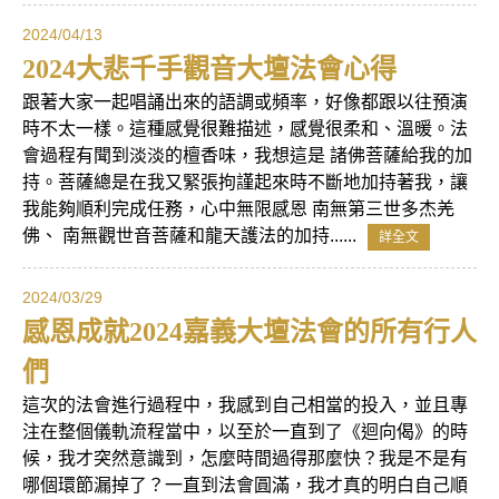
2024/04/13
2024大悲千手觀音大壇法會心得
跟著大家一起唱誦出來的語調或頻率，好像都跟以往預演
時不太一樣。這種感覺很難描述，感覺很柔和、溫暖。法
會過程有聞到淡淡的檀香味，我想這是 諸佛菩薩給我的加
持。菩薩總是在我又緊張拘謹起來時不斷地加持著我，讓
我能夠順利完成任務，心中無限感恩 南無第三世多杰羌
佛、 南無觀世音菩薩和龍天護法的加持......
詳全文
2024/03/29
感恩成就2024嘉義大壇法會的所有行人
們
這次的法會進行過程中，我感到自己相當的投入，並且專
注在整個儀軌流程當中，以至於一直到了《迴向偈》的時
候，我才突然意識到，怎麼時間過得那麼快？我是不是有
哪個環節漏掉了？一直到法會圓滿，我才真的明白自己順