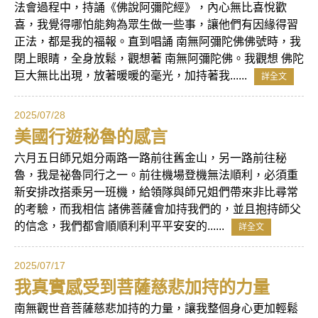
法會過程中，持誦《佛說阿彌陀經》，內心無比喜悅歡
喜，我覺得哪怕能夠為眾生做一些事，讓他們有因緣得習
正法，都是我的福報。直到唱誦 南無阿彌陀佛佛號時，我
閉上眼睛，全身放鬆，觀想著 南無阿彌陀佛。我觀想 佛陀
巨大無比出現，放著暖暖的毫光，加持著我......
詳全文
2025/07/28
美國行遊秘魯的感言
六月五日師兄姐分兩路一路前往舊金山，另一路前往秘
魯，我是祕魯同行之一。前往機場登機無法順利，必須重
新安排改搭乘另一班機，給領隊與師兄姐們帶來非比尋常
的考驗，而我相信 諸佛菩薩會加持我們的，並且抱持師父
的信念，我們都會順順利利平平安安的......
詳全文
2025/07/17
我真實感受到菩薩慈悲加持的力量
南無觀世音菩薩慈悲加持的力量，讓我整個身心更加輕鬆