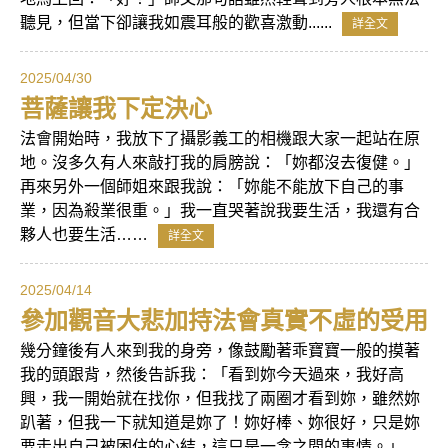
聽見，但當下卻讓我如震耳般的歡喜激動......
詳全文
2025/04/30
菩薩讓我下定決心
法會開始時，我放下了攝影義工的相機跟大家一起站在原
地。沒多久有人來敲打我的肩膀說：「妳都沒去復健。」
再來另外一個師姐來跟我說：「妳能不能放下自己的事
業，因為殺業很重。」我一直哭著說我要生活，我還有合
夥人也要生活……
詳全文
2025/04/14
參加觀音大悲加持法會真實不虛的受用
幾分鐘後有人來到我的身旁，像鼓勵著乖寶寶一般的摸著
我的頭跟背，然後告訴我：「看到妳今天過來，我好高
興，我一開始就在找你，但我找了兩圈才看到妳，雖然妳
趴著，但我一下就知道是妳了！妳好棒、妳很好，只是妳
要走出自己被困住的心結，這只是一念之間的事情。」