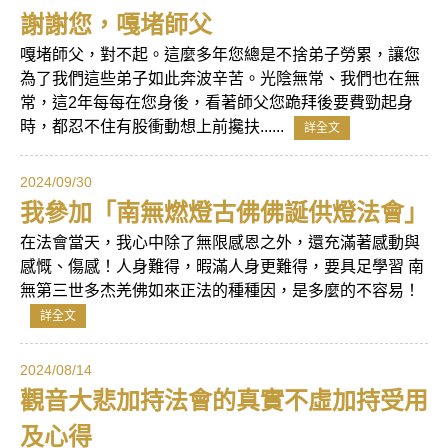
謝謝您，嘎堵師父
嘎堵師父，對不起。這麼多年您總是不捨弟子勞累，讓您
為了我們這些弟子如此奔波辛苦。光陰無常、我們也在無
常，這2年每每在您身後，看著師父您跪拜後要費勁起身
時，都忍不住有股衝動想上前攙扶......
詳全文
2024/09/30
我參加「南無燃燈古佛佛誕供燈法會」
在法會當天，我心中除了無限感恩之外，還充滿著感動與
感慨、傷感！人身難得，暇滿人身更難得，要具足學習 南
無第三世多杰羌佛如來正法的種種因，是多麼的不容易！
詳全文
2024/08/14
觀音大悲加持法會的真實不虛加持受用
及心得