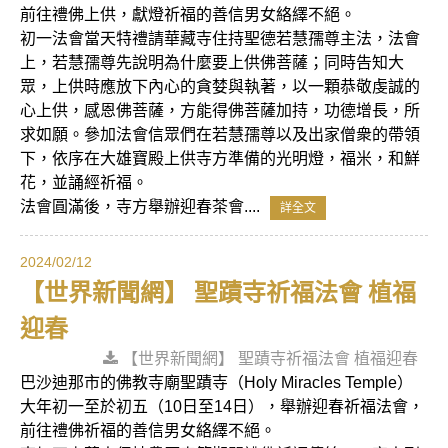
前往禮佛上供，獻燈祈福的善信男女絡繹不絕。
初一法會當天特禮請華藏寺住持聖德若慧孺尊主法，法會
上，若慧孺尊先說明為什麼要上供佛菩薩；同時告知大
眾，上供時應放下內心的貪婪與執著，以一顆恭敬虔誠的
心上供，感恩佛菩薩，方能得佛菩薩加持，功德增長，所
求如願。參加法會信眾們在若慧孺尊以及出家僧衆的帶領
下，依序在大雄寶殿上供寺方準備的光明燈，福米，和鮮
花，並誦經祈福。
法會圓滿後，寺方舉辦迎春茶會....
詳全文
2024/02/12
【世界新聞網】 聖蹟寺祈福法會 植福
迎春
【世界新聞網】 聖蹟寺祈福法會 植福迎春
巴沙迪那市的佛教寺廟聖蹟寺（Holy Miracles Temple）
大年初一至於初五（10日至14日），舉辦迎春祈福法會，
前往禮佛祈福的善信男女絡繹不絕。