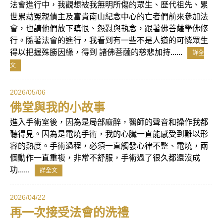
法會進行中，我觀想被我無明所傷的眾生、歷代祖先、累
世累劫冤親債主及富貴南山紀念中心的亡者們前來參加法
會，也請他們放下瞋恨、怨懟與執念，跟著佛菩薩學佛修
行。隨著法會的進行，我看到有一些不是人道的可憐眾生
得以把握殊勝因緣，得到 諸佛菩薩的慈悲加持......
詳全
文
2026/05/06
佛堂與我的小故事
進入手術室後，因為是局部麻醉，醫師的聲音和操作我都
聽得見。因為是電燒手術，我的心臟一直能感受到難以形
容的熱度。手術過程，必須一直觸發心律不整、電燒，兩
個動作一直重複，非常不舒服，手術過了很久都還沒成
功......
詳全文
2026/04/22
再一次接受法會的洗禮