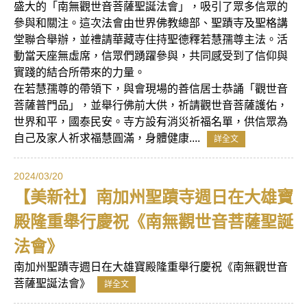
盛大的「南無觀世音菩薩聖誕法會」，吸引了眾多信眾的
參與和關注。這次法會由世界佛教總部、聖蹟寺及聖格講
堂聯合舉辦，並禮請華藏寺住持聖德釋若慧孺尊主法。活
動當天座無虛席，信眾們踴躍參與，共同感受到了信仰與
實踐的結合所帶來的力量。
在若慧孺尊的帶領下，與會現場的善信居士恭誦「觀世音
菩薩普門品」，並舉行佛前大供，祈請觀世音菩薩護佑，
世界和平，國泰民安。寺方設有消災祈福名單，供信眾為
自己及家人祈求福慧圓滿，身體健康....
詳全文
2024/03/20
【美新社】南加州聖蹟寺週日在大雄寶
殿隆重舉行慶祝《南無觀世音菩薩聖誕
法會》
南加州聖蹟寺週日在大雄寶殿隆重舉行慶祝《南無觀世音
菩薩聖誕法會》
詳全文