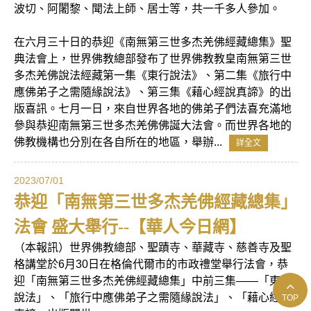
波切、阿闍黎、聞法上師、居士等，共一千多人參加。
在六月三十日的恭迎《南無第三世多杰羌佛經藏總集》聖
典法會上，世界佛教總部發布了世界佛教教皇南無第三世
多杰羌佛說法經藏第一集《東行說法》、第二集《旅行中
應佛弟子之需隨緣說法》、第三集《藉心經說真諦》的出
版喜訊。七月一日，來自世界各地的佛弟子們法喜充滿地
參與恭迎南無第三世多杰羌佛佛誕大法會。而世界各地的
佛教機構也分別在各自所在的地區，舉辦...
詳全文
2023/07/01
恭迎「南無第三世多杰羌佛經藏總集」
法會 盛大舉行--【華人今日網】
（本報訊）世界佛教總部、聖蹟寺、華藏寺、慈善寺及聖
格講堂於6月30日在格倫代爾市的市政禮堂舉行法會，恭
迎「南無第三世多杰羌佛經藏總集」中前三集——「東行
說法」、「旅行中應佛弟子之需隨緣說法」、「藉心經說
TOP