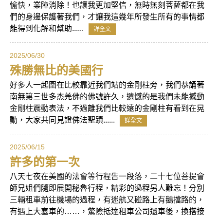
愉快，業障消除！也讓我更加堅信，無時無刻菩薩都在我
們的身邊保護著我們，才讓我這幾年所發生所有的事情都
能得到化解和幫助......
詳全文
2025/06/30
殊勝無比的美國行
好多人一起圍在比較靠近我們站的金剛柱旁，我們恭誦著
南無第三世多杰羌佛的佛號許久，遺憾的是我們未能撼動
金剛柱震動表法，不過離我們比較遠的金剛柱有看到在晃
動，大家共同見證佛法聖蹟......
詳全文
2025/06/15
許多的第一次
八天七夜在美國的法會等行程告一段落，二十七位菩提會
師兄姐們隨即展開秘魯行程，精彩的過程另人難忘！分別
三輛租車前往機場的過程，有迷航又碰路上有鵝擋路的，
有遇上大塞車的……，驚險抵達租車公司還車後，換搭接