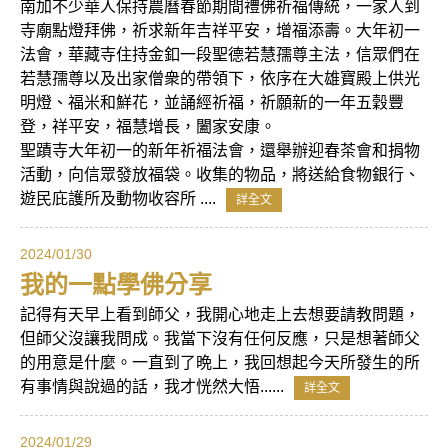
南加不少華人保持農曆春節期間禮佛祈福傳統，一家人到
寺廟點燈拜佛，祈求新年吉祥平安，增福添壽。大年初一
法會，華藏寺住持金釦一段聖德若慧孺尊主法，信眾們在
若慧孺尊以及出家僧衆的帶領下，依序在大雄寶殿上供光
明燈、福米和鮮花，並誦經祈福，祈願新的一年五穀豐
登，祥平安，福慧增長，闔家安康。
聖蹟寺大年初一的新年祈福法會，還舉辦迎春茶會和捐物
活動，向信眾發放福袋。收集的物品，將送給食物銀行、
遊民庇護所及動物收容所 ....
詳全文
2024/01/30
我的一點學佛分享
記得有天早上看到師父，我開心地走上去想要請教問題，
但師父沒讓我問成。我當下沒有任何反應，只是想著師父
的用意是什麼。一直到了晩上，我回想起今天所發生的所
有事情與說過的話，我才恍然大悟......
詳全文
2024/01/29