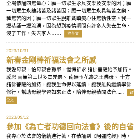
全場恭誦四無量心：願一切眾生永具安樂及安樂的因；願
一切眾生永離諸苦及諸苦因；願一切眾生永具無苦之樂、
種無苦的因；願一切眾生脫離貪瞋癡心住無執性空。我一
邊恭誦一邊流淚，因為想到疫情期間有許多人失去生命、
沒了工作，失去家人……
詳全文
2023/10/31
新春金剛棒祈福法會之所感
我愛母親，怕母親會孤單，懺悔祈求 諸佛菩薩給予加持。
感恩 南無第三世多杰羌佛、 南無玉花壽之王佛母、 十方
諸佛菩薩的加持，讓我生命得以延續，讓我能夠繼續學佛
修行，幫助母親學習如來正法，陪伴母親恭聞法音......
詳
全文
2023/09/12
參加《為亡者功德回向法會》後的自省
我專心於法會的儀軌進行著，在恭誦到《阿彌陀經》時，