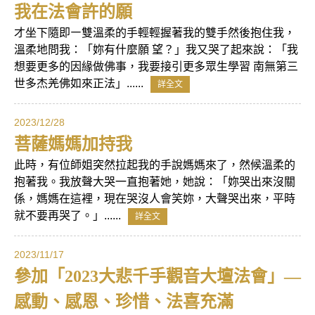
我在法會許的願
才坐下隨即㇐雙溫柔的手輕輕握著我的雙手然後抱住我，
溫柔地問我：「妳有什麼願 望？」我又哭了起來說：「我
想要更多的因緣做佛事，我要接引更多眾生學習 南無第三
世多杰羌佛如來正法」......
詳全文
2023/12/28
菩薩媽媽加持我
此時，有位師姐突然拉起我的手說媽媽來了，然候溫柔的
抱著我。我放聲大哭一直抱著她，她說：「妳哭出來沒關
係，媽媽在這裡，現在哭沒人會笑妳，大聲哭出來，平時
就不要再哭了。」......
詳全文
2023/11/17
參加「2023大悲千手觀音大壇法會」—
感動、感恩、珍惜、法喜充滿