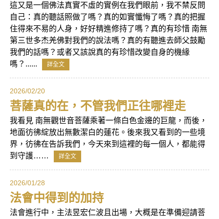
這又是一個佛法真實不虛的實例在我們眼前，我不禁反問
自己：真的聽話照做了嗎？真的如實懺悔了嗎？真的把握
住得來不易的人身，好好精進修持了嗎？真的有珍惜 南無
第三世多杰羌佛對我們的說法嗎？真的有聽進去師父鼓勵
我們的話嗎？或者又該說真的有珍惜改變自身的機緣
嗎？......
詳全文
2026/02/20
菩薩真的在，不管我們正往哪裡走
我看見 南無觀世音菩薩乘著一條白色金邊的巨龍，而後，
地面彷彿綻放出無數潔白的蓮花。後來我又看到的一些境
界，彷彿在告訴我們，今天來到這裡的每一個人，都能得
到守護……
詳全文
2026/01/28
法會中得到的加持
法會進行中，主法昱宏仁波且出場，大概是在準備迎請菩