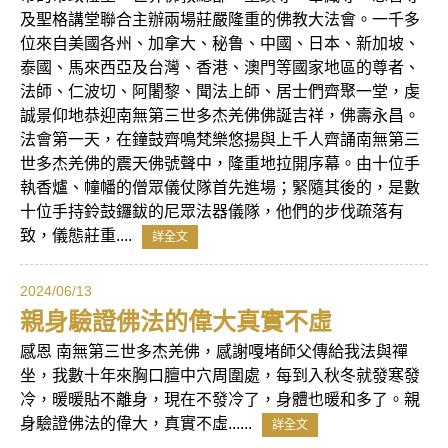
及聖格講堂聯合主辦兩場莊嚴隆重的佛教大法會。一千多
位來自美國各州、加拿大、秘鲁、中國、日本、新加坡、
泰國、馬來西亞及台灣、香港、澳門等國家地區的尊者、
法師、仁波切、阿闍黎、聞法上師、居士們齊聚一堂，虔
誠景仰地恭迎南無第三世多杰羌佛佛誕吉祥，佛壽永昌。
法會第一天，在鐘鼓齊鳴梵樂悠揚與上千人齊誦南無第三
世多杰羌佛的震天佛號聲中，隆重地拉開序幕。由十位手
執香爐、幢幡的僧眾儀仗隊首先進場；緊隨其後的，是數
十位手持鈴鼓鑼鈸的尼眾法器儀隊，他們的步伐疏落有
致，儀態莊重....
詳全文
2024/06/13
親身驗證佛法的偉大真實不虛
感恩 南無第三世多杰羌佛，感謝嘎堵師父傳給我法與禪
坐，我數十年來胸口膻中穴周圍處，每到入秋冬就發寒發
冷，暖暖貼不離身，現在不發冷了，身體也暖和多了。親
身驗證佛法的偉大，真實不虛......
詳全文