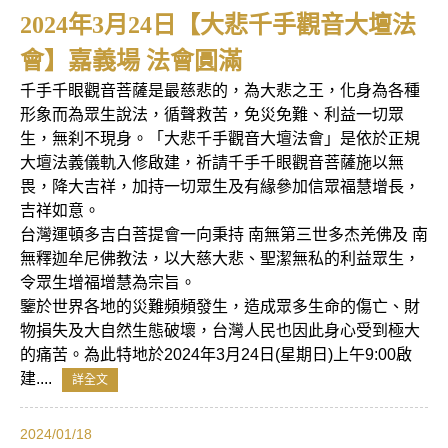
2024年3月24日【大悲千手觀音大壇法
會】嘉義場 法會圓滿
千手千眼觀音菩薩是最慈悲的，為大悲之王，化身為各種
形象而為眾生說法，循聲救苦，免災免難、利益一切眾
生，無刹不現身。「大悲千手觀音大壇法會」是依於正規
大壇法義儀軌入修啟建，祈請千手千眼觀音菩薩施以無
畏，降大吉祥，加持一切眾生及有緣參加信眾福慧增長，
吉祥如意。
台灣運頓多吉白菩提會一向秉持 南無第三世多杰羌佛及 南
無釋迦牟尼佛教法，以大慈大悲、聖潔無私的利益眾生，
令眾生增福增慧為宗旨。
鑒於世界各地的災難頻頻發生，造成眾多生命的傷亡、財
物損失及大自然生態破壞，台灣人民也因此身心受到極大
的痛苦。為此特地於2024年3月24日(星期日)上午9:00啟
建....
詳全文
2024/01/18