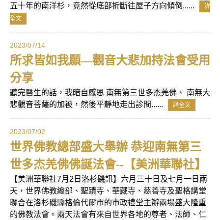
五十年的南洋杉，竟然從底部折斷往屋子方向傾倒......
詳
全文
2023/07/14
所求皆如我願—觀音大悲加持法會受用
分享
聽完醫生的話，我暗自感恩 南無第三世多杰羌佛、 南無大
悲觀音菩薩的加被，然後平靜地走出診間......
詳全文
2023/07/02
世界佛教總部盛大舉辦 恭迎南無第三
世多杰羌佛佛誕法會--【美洲華聯社】
【美洲華聯社7月2日洛杉磯訊】六月三十日及七月一日兩
天，世界佛教總部、聖蹟寺、華藏寺、慈善寺及聖格講堂
聯合在洛杉磯縣格倫代爾市的市政禮堂主辦兩場盛大隆重
的佛教法會。兩天法會有來自世界各地的尊者、法師、仁