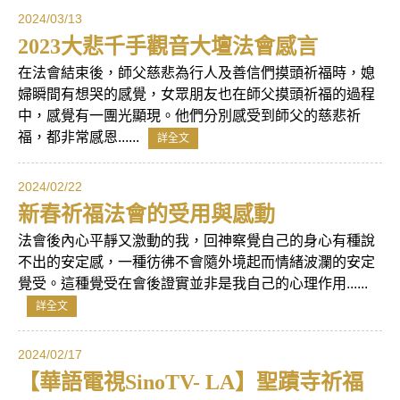
2024/03/13
2023大悲千手觀音大壇法會感言
在法會結束後，師父慈悲為行人及善信們摸頭祈福時，媳
婦瞬間有想哭的感覺，女眾朋友也在師父摸頭祈福的過程
中，感覺有一團光顯現。他們分別感受到師父的慈悲祈
福，都非常感恩......
詳全文
2024/02/22
新春祈福法會的受用與感動
法會後內心平靜又激動的我，回神察覺自己的身心有種說
不出的安定感，一種彷彿不會隨外境起而情緒波瀾的安定
覺受。這種覺受在會後證實並非是我自己的心理作用......
詳全文
2024/02/17
【華語電視SinoTV- LA】聖蹟寺祈福