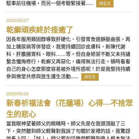
駁車前往機場，而另一個考驗緊接著......
詳全文
2025/05/27
乾癬頑疾終於痊癒了
因長年服用類固醇導致肝硬化、引發胃食道靜脈曲張，再
加上糖尿病等併發症，我需持續回診皮膚科、新陳代謝
科、肝膽腸胃科、眼科……等。但自身陋習不斷又未持誦
繫念懺悔修行，乾癬又再惡化，痛得無法行走。頓時看看
自己的身心怎麼那麼容易被外境所惑呢！於是我堅持持續
參與佛堂共修與放生護生活動......
詳全文
2025/05/16
新春祈福法會（花蓮場）心得—不捨眾
生的悲心
當我眼神望著師父的眼睛時，師父先是在我頭頂敲了三
下，突然聽到師父輕聲對我說了句關於家裡的話，我驚訝
地馬上回：「好！」師父那句話雖然輕聲到旁人根本無法