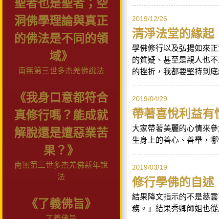
聖者也是聖者；空
洞佛學理論與真正
2019/12/26
清淨法堂的緣起
的佛法是不同的領
學佛修行以及弘揚如來正
域》
的質疑、甚至是親人也不
南無第三世多杰羌佛說法
的挫折，我都要堅持到底繼續
《我身口意都符合
2019/04/29
帶著喜悅利益有
真修行嗎？能成就
大家帶著美麗的心情來參
解脫還是遭惡業苦
生身上的善心、善舉，哪怕
果？》
南無第三世多杰羌佛新年說
2019/03/19
法
修行學佛的自述
結果降文指示的不是慈雲
《了義佛旨》
務。」結果秀卿師姐也從屏
了義佛旨