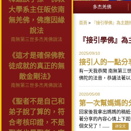
多杰羌佛
大學系主任皈依南
無羌佛，佛應因緣
首頁
『接引學佛』為主題
說法
『接引學佛』為
南無第三世多杰羌佛說法
2025/09/10
《這才是確保佛教
接引人的一點分
徒成就的真正的無
有一天我恭聞 南無第三
敵金剛法》
佛陀的法音，恭誦法著以及
南無第三世多杰羌佛說法
2020/05/08
《聖者不是自己和
第一次幫媽媽的
弟子說了算的，符
回家後我拿出媽媽的稿紙
著分享的內容心情上下起
合考核印證，不是
個女兒了！......
詳全文