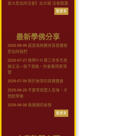
音大悲加持法會】台北場 法會圓滿
看更多
最新學佛分享
感恩南無觀世音菩薩慈
2026-08-06
悲加持我們
修學H.H.第三世多杰羌
2026-07-27
佛正法—放下我執，你會看得更清
楚
對於無常的真實體會
2026-07-09
不要等到墮入苦海，才
2026-06-26
想起學佛
兩張圖的省悟
2026-06-08
看更多