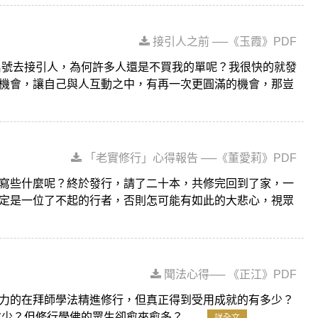
接引人之前 ──《玉霞》PDF
名號去接引人，為何許多人還是不買我的單呢？我很快的就發
機會，讓自己與人互動之中，有再一次更圓滿的機會，那豈
「老實修行」心得報告 ──《董愛莉》PDF
寫些什麼呢？終於發行，請了二十本，共修完回到了家，一
定是一位了不起的行者，否則怎可能有如此的大悲心，視眾
聞法心得── 《正江》PDF
力的在拜師學法精進修行，但真正得到受用成就的有多少？
但修行學佛的眾生卻愈來愈多？......