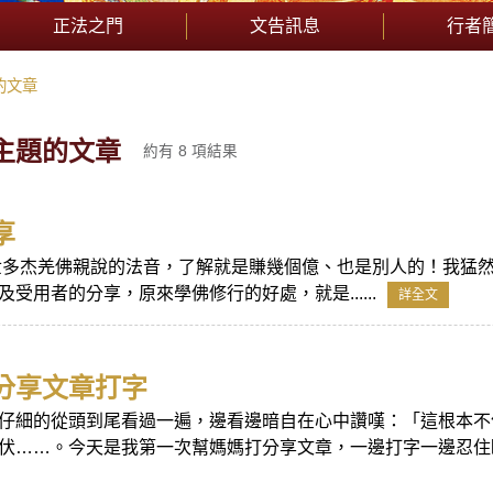
正法之門
文告訊息
行者
的文章
主題的文章
約有 8 項結果
享
世多杰羌佛親說的法音，了解就是賺幾個億、也是別人的！我猛
受用者的分享，原來學佛修行的好處，就是......
詳全文
分享文章打字
仔細的從頭到尾看過一遍，邊看邊暗自在心中讚嘆：「這根本不
伏……。今天是我第一次幫媽媽打分享文章，一邊打字一邊忍住