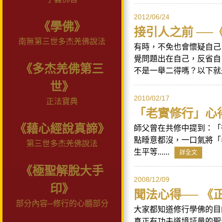
2012/06/24
《學佛》
接引人之前 ──
南無第三世多杰羌佛說法
有時，不免也會懷疑自己
覺問題出在自己，反省自
《多杰羌佛第三
不是一舉二得嗎？以下就是
世》
2010/02/17
正法寶典
「老實修行」心得
《藉心經說真諦》
師父曾在共修中提到：「
點睡意都沒，一口氣將「
第三世多杰羌佛說法
生平等......
詳全文
《極聖解脫大手
2008/12/09
印》
聞法心得── 《
部分內容─修行的心髓部分
大家都知道修行學佛的目
真正有功夫道境証量的聖者