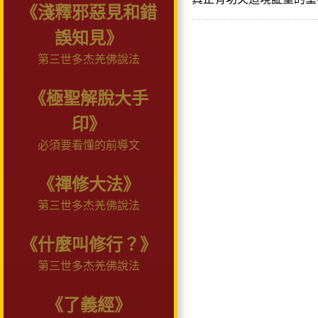
《淺釋邪惡見和錯
誤知見》
第三世多杰羌佛說法
《極聖解脫大手
印》
必須要看懂的前導文
《禪修大法》
第三世多杰羌佛說法
《什麼叫修行？》
第三世多杰羌佛說法
《了義經》