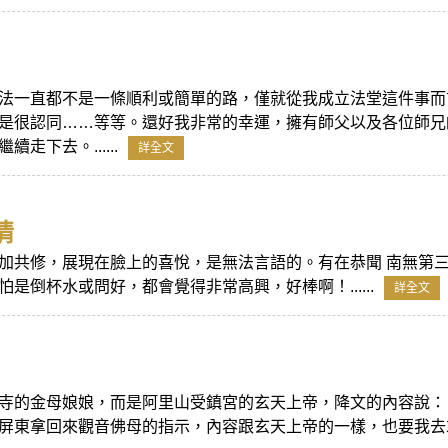
法一直都不是一條順利或簡單的路，僅就從我成立法堂這件事而
是很認同……等等。還好我非常的幸運，擁有師父以及各位師兄
走下去。......
詳全文
情
加共修，展現在臉上的喜悅，是無法言語的。有在恭聞 南無第
是倒杯水或問好，都會覺得非常高興，好棒啊！......
詳全文
寺的金母娘娘，而是阿里山受鎮宮的玄天上帝，降文的內容說：
東拿回來觀音佛母的指示，內容跟玄天上帝的一樣，也要我去求法利