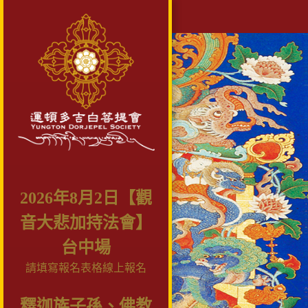
2026年8月2日【觀
音大悲加持法會】
台中場
請填寫報名表格線上報名
釋迦族子孫、佛教