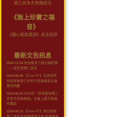
第三世多杰羌佛說法
《無上珍寶之福
音》
《藉心經說真諦》前言前序
最新文告訊息
參加聖考八風大陣紀實
2024-12-18
——昱宏宮闕仁波且
【Sino-TV】全球各界
2024-06-26
恭迎南無第三世多杰羌佛佛誕法會
舉世同慶
2024年「恭迎南無第三
2024-06-23
世多杰羌佛佛誕」法會上翟芒尊者
的講話
【Sino-TV】恭迎南無
2024-06-23
第三世多杰羌佛佛誕法會 聖典傳世