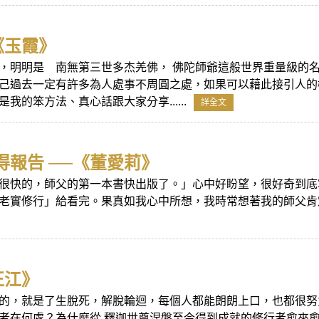
《玉霞》
，明明是 南無第三世多杰羌佛， 佛陀師爺這般世界重量級的
己過去一定有許多為人處事不周圓之處，如果可以藉此接引人的
我的笨方法、真心話跟大家分享......
詳全文
報告 ──《董愛莉》
很快的，師父的第一本書快出版了。」心中好盼望，很好奇到底
老實修行」給看完。果真如我心中所想，我時常想著我的師父肯
正江》
的，就是了生脫死，解脫輪迴，每個人都能朗朗上口，也都很努
在何處？為什麼從 釋迦世尊涅盤至今得到成就的修行者愈來愈少？