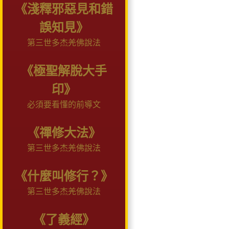
《淺釋邪惡見和錯
誤知見》
第三世多杰羌佛說法
《極聖解脫大手
印》
必須要看懂的前導文
《禪修大法》
第三世多杰羌佛說法
《什麼叫修行？》
第三世多杰羌佛說法
《了義經》