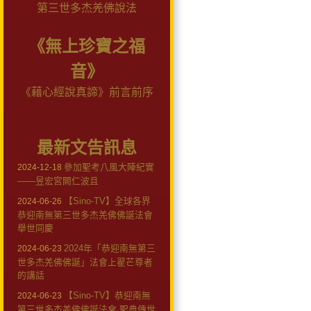
第三世多杰羌佛說法
《無上珍寶之福
音》
《藉心經說真諦》前言前序
最新文告訊息
參加聖考八風大陣紀實
2024-12-18
——昱宏宮闕仁波且
【Sino-TV】全球各界
2024-06-26
恭迎南無第三世多杰羌佛佛誕法會
舉世同慶
2024年「恭迎南無第三
2024-06-23
世多杰羌佛佛誕」法會上翟芒尊者
的講話
【Sino-TV】恭迎南無
2024-06-23
第三世多杰羌佛佛誕法會 聖典傳世