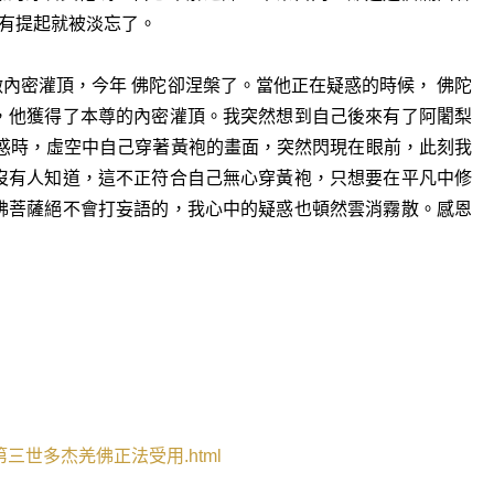
有提起就被淡忘了。
內密灌頂，今年 佛陀卻涅槃了。當他正在疑惑的時候， 佛陀
，他獲得了本尊的內密灌頂。我突然想到自己後來有了阿闍梨
疑惑時，虛空中自己穿著黃袍的畫面，突然閃現在眼前，此刻我
沒有人知道，這不正符合自己無心穿黃袍，只想要在平凡中修
佛菩薩絕不會打妄語的，我心中的疑惑也頓然雲消霧散。感恩
第三世多杰羌佛正法受用
.html