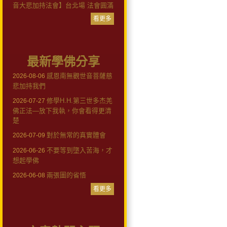
音大悲加持法會】台北場 法會圓滿
看更多
最新學佛分享
感恩南無觀世音菩薩慈
2026-08-06
悲加持我們
修學H.H.第三世多杰羌
2026-07-27
佛正法—放下我執，你會看得更清
楚
對於無常的真實體會
2026-07-09
不要等到墮入苦海，才
2026-06-26
想起學佛
兩張圖的省悟
2026-06-08
看更多