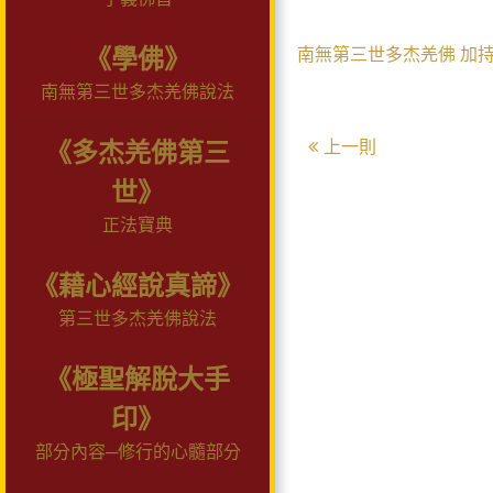
《學佛》
南無第三世多杰羌佛
加
南無第三世多杰羌佛說法
上一則
《多杰羌佛第三
世》
正法寶典
《藉心經說真諦》
第三世多杰羌佛說法
《極聖解脫大手
印》
部分內容─修行的心髓部分