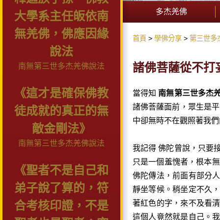
多杰羌佛
大學系主任皈依南
無羌佛，佛應因緣
首頁
學佛分享
第三世多
說法
諸佛菩薩從不打
南無第三世多杰羌佛說法
《這才是確保佛教
當得知
南無第三世多杰
諸佛菩薩面前，眾生是平
徒成就的真正的無
中卻無時不在觀照著我們
敵金剛法》
南無第三世多杰羌佛說法
我記得 佛陀曾說，只要
只是一個羞愧者，根本無
《聖者不是自己和
佛陀傳法，前面有部分
弟子說了算的，符
靜坐等候。稍坐定不久
著紅色的字，來不及看
合考核印證，不是
這個人竟然就是自己。