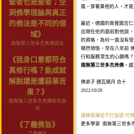
聖者也是聖者；空
風，穿著黃袍的人，才是
洞佛學理論與真正
的佛法是不同的領
最近，德國的貢覺圖吉
出現在他的面前對他說，
域》
的資格，為何一直沒有受
南無第三世多杰羌佛說法
頓然領悟，早在八年前 
行和服務眾生的心願嗎？
《我身口意都符合
南無第三世多杰羌佛
，感
真修行嗎？能成就
解脫還是遭惡業苦
佛弟子 通瓦頓月 合十
2022/10/28
果？》
南無第三世多杰羌佛新年說
法
諸佛菩薩從不打妄語 可
《了義佛旨》
更多學習
南無第三世多
了義佛旨