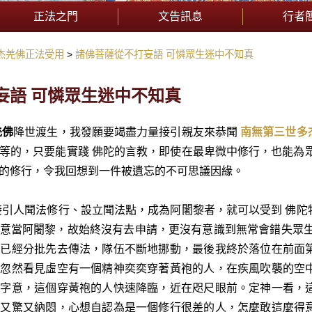
正法之門
文告訊息
行者
杰羌佛正法受用
諸佛菩薩從不打妄語 可憐眾生迷中不知真
妄語 可憐眾生迷中不知真
羌佛
降世渡生，我發願要竭盡力量接引親友來恭聞
南無第三世多
等的，只要能實踐 佛陀的言教，即使在最卑微中修行，也能為
的修行，令我回想到一件被遺忘的不可思議因緣。
接引人聞法修行、設立聞法點，成為阿闍黎者，就可以受到 佛
意當阿闍黎，故始終沒有去申請，更沒有意識到無常會錯失眾生
人已經分批先去傳法，隊伍不斷地挪動，最後我終於落位在前面
，忽然看見虛空有一個精神奕奕穿著黃袍的人，在疾風吹襲的空
清字意，這個穿黃袍的人快速降臨，近在咫尺眼前。定神一看，
我又驚又納悶，心想自認為是一個修行很差的人，怎麼敢這麼得