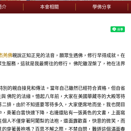
簡介
本會相關
學佛分享
杰羌佛
親說正知正見的法音，願眾生遇佛，修行早得成就。在
眾生服務，這就是我最嚮往的修行。 佛陀雖涅槃了，祂在法界
陀特別的親自接見和傳法。當年自己雖然已經符合資格，但自省
與 佛陀的法緣。憶起八年前，大家在美國華藏寺的大殿等待
第二排，由於不知道要等待多久，大家便席地而坐，我也閉目
中，乘著白雲快速下降，右邊還貼有一張黃色的文書，上面寫
這個人不僅穿著阿闍梨的法袍，還面露歡喜，快意的微笑，而
意的穿著黃袍嗎？百思不解之際，不禁自問，難道這個滿面春