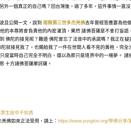
另外一個真正的自己嗎？回台灣後，過了多年，這件事情一直沒
仁波且公開一文，說到
南無第三世多杰羌佛
去年曾經答應要為他做
他的本尊將會負責他的內密灌頂，果然 諸佛菩薩是不會打妄語
到 佛陀的接見呢？難道 佛陀會忘了法音中的承諾嗎？我正在
佛陀就接見我了，也賜給我了一件在世間人看不見的黃袍，完全
只是當時自己完全不明白，還以為那只是境界中的一場夢。 諸
恩 十方諸佛菩薩摩訶薩。
憐眾生迷中不知真
杰羌佛如來正法受用，請上：
https://www.yungton.org/
學佛分享
/