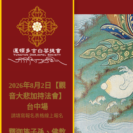
2026年8月2日【觀
音大悲加持法會】
台中場
請填寫報名表格線上報名
釋迦族子孫、佛教