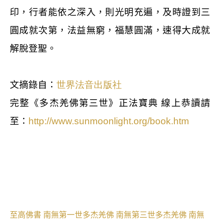
印，行者能依之深入，則光明充遍，及時證到三
圓成就次第，法益無窮，福慧圓滿，速得大成就
解脫登聖。
文摘錄自：
世界法音出版社
完整《多杰羌佛第三世》正法寶典
線上恭讀請
至：
http://www.sunmoonlight.org/book.htm
至高佛書
南無第一世多杰羌佛
南無第三世多杰羌佛
南無