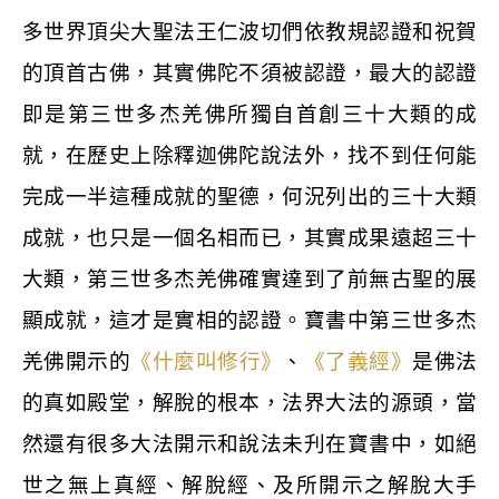
多世界頂尖大聖法王仁波切們依教規認證和祝賀
的頂首古佛，其實佛陀不須被認證，最大的認證
即是第三世多杰羌佛所獨自首創三十大類的成
就，在歷史上除釋迦佛陀說法外，找不到任何能
完成一半這種成就的聖德，何況列出的三十大類
成就，也只是一個名相而已，其實成果遠超三十
大類，第三世多杰羌佛確實達到了前無古聖的展
顯成就，這才是實相的認證。寶書中第三世多杰
羌佛開示的
《什麼叫修行》
、
《了義經》
是佛法
的真如殿堂，解脫的根本，法界大法的源頭，當
然還有很多大法開示和說法未刋在寶書中，如絕
世之無上真經、解脫經、及所開示之解脫大手