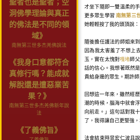
聖者也是聖者；空
才坐下隨即
一
雙溫柔的
洞佛學理論與真正
更多眾生學習
南無第三
的佛法是不同的領
她輕輕按了我的頭頂說：
域》
隨後擔任護法的師姐來
南無第三世多杰羌佛說法
因為我太害羞了不想上
玉，實在太愧對
嘎堵
師父
《我身口意都符合
話的信心。我想著既然
真修行嗎？能成就
貴給身邊的眾生。期許師
解脫還是遭惡業苦
回想這
一
年來，雖然經歷
果？》
潮的時候，腦海中就會
南無第三世多杰羌佛新年說
向前走。」這句話對我
法
了，我得讓自己更堅強，
《了義佛旨》
法會結束時昱宏仁波且
了義佛旨