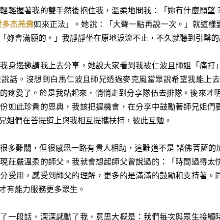
手輕輕握著我的雙手然後抱住我，溫柔地問我：「妳有什麼願望
世多杰羌佛
如來正法」。她說：「大聲
一
點再說
一
次。」就這樣
「妳會滿願的。」我靜靜坐在原地淚流不止，不久就聽到引罄的
到我身邊邀請我上去分享，她說大家看到我被仁波且師姐「痛打
去說話。沒想到白馬仁波且師兄透過麥克風當眾說希望我能上
的疼愛了。於是我站起來，悄悄走到分享隊伍去排隊。後來才明
是份如此珍貴的恩典，我該把握機會，在分享中鼓勵著師兄姐們
兄姐們在菩提道上與我相互提攜扶持，彼此互勉。
很多難關，但很感恩
一
路有貴人相助，這難道不是 諸佛菩薩的
浮現莊嚴溫柔的師父。我就會想起師父曾說過的：「時間過得太
十分受用，感受到師父的理解，更多的是滿滿的鼓勵和支持著。
才有能力服務更多眾生。
說了
一
段話，深深感動了我，意思大概是：我們每次與眾生接觸