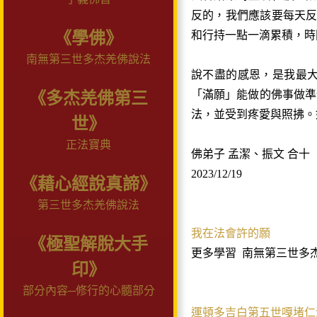
反的，我們應該要每天
《學佛》
和行持
一
點
一
滴累積，時
南無第三世多杰羌佛說法
說不盡的感恩，是我最
「滿願」能做的佛事做準
《多杰羌佛第三
法，並受到疼愛與照拂。
世》
正法寶典
佛弟子 孟潔、振文 合十
2023/12/19
《藉心經說真諦》
第三世多杰羌佛說法
我在法會許的願
《極聖解脫大手
更多學習
南無第三世多
印》
部分內容─修行的心髓部分
運頓多吉白第五世嘎堵仁