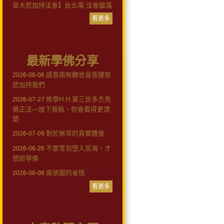
音大悲加持法會】台北場 法會圓滿
看更多
最新學佛分享
感恩南無觀世音菩薩慈
2026-08-06
悲加持我們
修學H.H.第三世多杰羌
2026-07-27
佛正法—放下我執，你會看得更清
楚
對於無常的真實體會
2026-07-09
不要等到墮入苦海，才
2026-06-26
想起學佛
兩張圖的省悟
2026-06-08
看更多