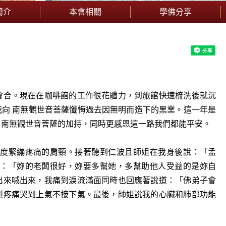
簡介
本會相關
學佛分享
會合。現在在咖啡館的工作很花體力，到旅館快速梳洗後就沉
向 南無觀世音菩薩懺悔過去因無明而造下的黑業。這
一
年是
 南無觀世音菩薩的加持，同時更感恩這
一
路我們都能平安。
度緊繃疼痛的肩頸。接著聽到仁波且師姐在我身後說：「孟
：「妳的老闆很好，妳要多幫她，多幫助他人受益的是妳自
出來喊出來，我痛到淚流滿面同時也回應著說道：「佛弟子會
烈疼痛哭到上氣不接下氣。最後，師姐說我的心臟和肺部功能