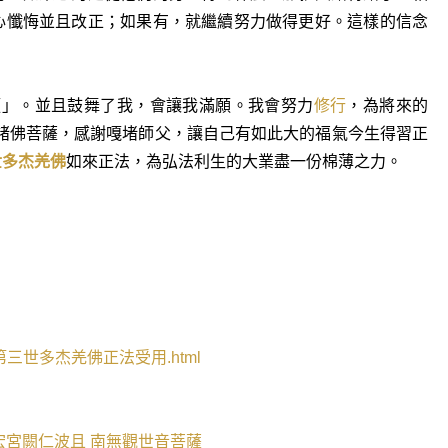
心懺悔並且改正；如果有，就繼續努力做得更好。這樣的信念
願」。並且鼓舞了我，會讓我滿願。我會努力
修行
，為將來的
 諸佛菩薩，感謝嘎堵師父，讓自己有如此大的福氣今生得習正
世多杰羌佛
如來正法，為弘法利生的大業盡
一
份棉薄之力。
第三世多杰羌佛正法受用
.html
宏宮闕仁波且
南無觀世音菩薩