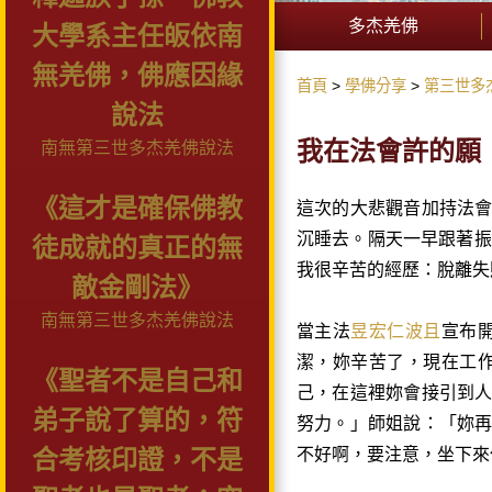
多杰羌佛
大學系主任皈依南
無羌佛，佛應因緣
首頁
學佛分享
第三世多
說法
我在法會許的願
南無第三世多杰羌佛說法
《這才是確保佛教
這次的大悲觀音加持法
沉睡去。隔天
一
早跟著振
徒成就的真正的無
我很辛苦的經歷：脫離失
敵金剛法》
南無第三世多杰羌佛說法
當主法
昱宏仁波且
宣布
潔，妳辛苦了，現在工
《聖者不是自己和
己，在這裡妳會接引到
弟子說了算的，符
努力。」師姐說：「妳
不好啊，要注意，坐下來
合考核印證，不是