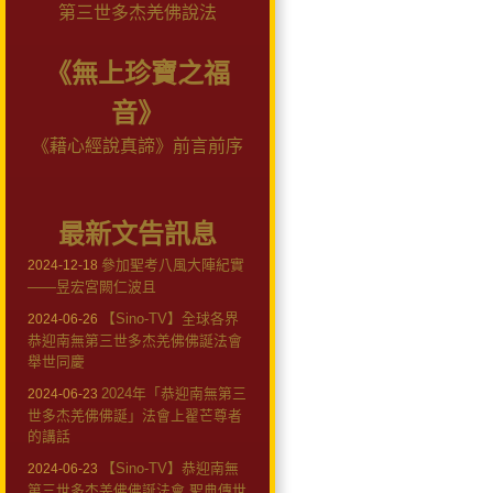
第三世多杰羌佛說法
《無上珍寶之福
音》
《藉心經說真諦》前言前序
最新文告訊息
參加聖考八風大陣紀實
2024-12-18
——昱宏宮闕仁波且
【Sino-TV】全球各界
2024-06-26
恭迎南無第三世多杰羌佛佛誕法會
舉世同慶
2024年「恭迎南無第三
2024-06-23
世多杰羌佛佛誕」法會上翟芒尊者
的講話
【Sino-TV】恭迎南無
2024-06-23
第三世多杰羌佛佛誕法會 聖典傳世