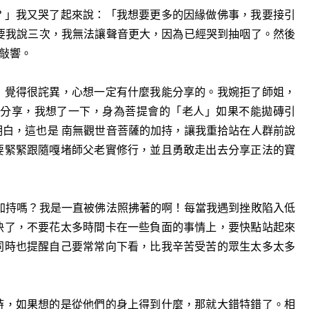
？」我又哭了起來說：「我想要更多的因緣做佛事，我要接引
要我說三次，我無法讓聲音更大，因為已經哭到抽咽了。然後
敲響。
」覺得很詫異，心想
一
定有什麼我能分享的。我婉拒了師姐，
去分享，我想了
一
下，身為菩提會的「老人」如果不能拋磚引
白，這也是 南無觀世音菩薩的加持，讓我重拾站在人群前說
要緊緊跟隨嘎堵師父老實修行，並且勇敢走出去分享正法的寶
加持嗎？我是
一
直被佛法照拂著的啊！每當我遇到挫敗陷入低
快了，不要花太多時間卡在
一
些負面的事情上，要快點站起來
同時也提醒自己要常常向下看，比我辛苦受苦的眾生太多太多
時，如果想的是從他們的身上得到什麼，那就大錯特錯了。相