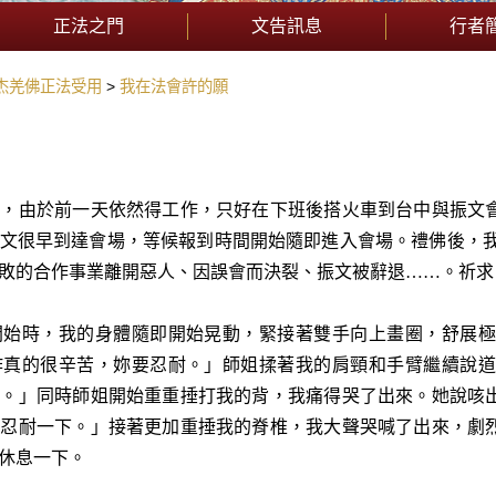
正法之門
文告訊息
行者
杰羌佛正法受用
我在法會許的願
會，由於前一天依然得工作，只好在下班後搭火車到台中與振文
文很早到達會場，等候報到時間開始隨即進入會場。禮佛後，我
敗的合作事業離開惡人、因誤會而決裂、振文被辭退……。祈求
開始時，我的身體隨即開始晃動，緊接著雙手向上畫圈，舒展極
作真的很辛苦，妳要忍耐。」師姐揉著我的肩頸和手臂繼續說道
人。」同時師姐開始重重捶打我的背，我痛得哭了出來。她說咳
再忍耐
一
下。」接著更加重捶我的脊椎，我大聲哭喊了出來，劇
休息
一
下。