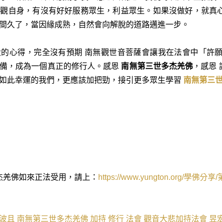
反觀自身，有沒有好好服務眾生，利益眾生。如果沒做好，就真
間久了，當因緣成熟，自然會向解脫的道路邁進
一
步。
大的心得，完全沒有預期 南無觀世音菩薩會讓我在法會中「許
備，成為
一
個真正的修行人。感恩
南無第三世多杰羌佛
，感恩
如此幸運的我們，更應該加把勁，接引更多眾生學習
南無第三
杰羌佛如來正法受用，請上：
https://www.yungton.org/
學佛分享
/
波且
南無第三世多杰羌佛
加持
修行
法會
觀音大悲加持法會
昱