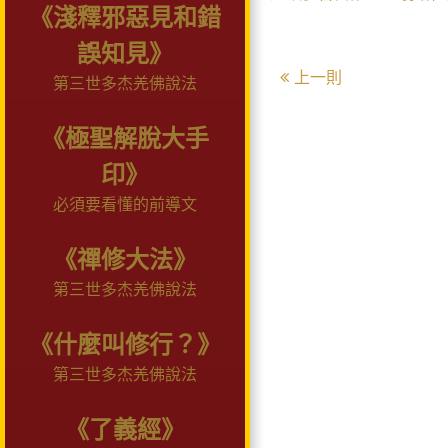
《淺釋邪惡見和錯
誤知見》
上一則
第三世多杰羌佛說法
《極聖解脫大手
印》
必須要看懂的前導文
《禪修大法》
第三世多杰羌佛說法
《什麼叫修行？》
第三世多杰羌佛說法
《了義經》