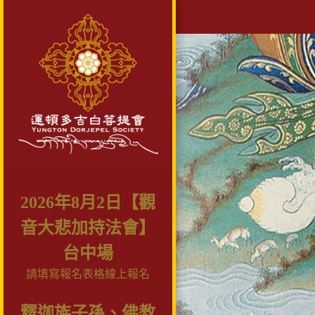
2026年8月2日【觀
音大悲加持法會】
台中場
請填寫報名表格線上報名
釋迦族子孫、佛教