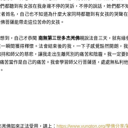
她們都聽到有女孩在我身邊不停的哭訴，不停的說話，她們都不
亡者姓名，自己也不知道為什麼大家同時都聽到有女孩的哭聲在
諸佛菩薩能帶走這位苦命的女孩。
想到，自己才恭聞
南無第三世多杰羌佛
親說法音三天，就有緣
在一瞬間獲得釋懷。法會結束後的我，一下子感覺豁然開朗，我
加持和師父的慈悲，讓我走出生離死別的痛苦和陰霾。我一定要
痛苦當作是自己的痛苦。我會學習師父行菩薩道，處處無私利
。
杰羌佛如來正法受用，請上：
https://www.yungton.org/
學佛分享
/