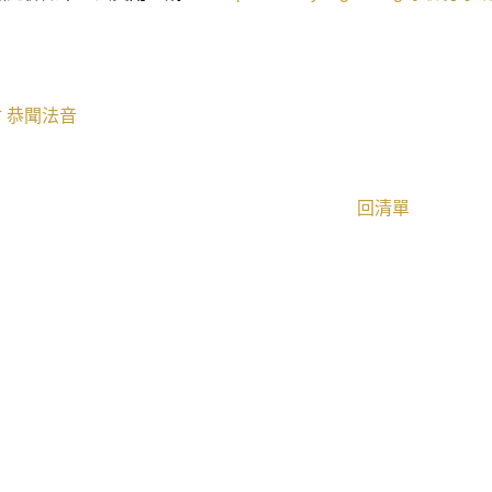
會
恭聞法音
回清單