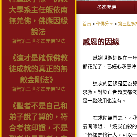
多杰羌佛
大學系主任皈依南
無羌佛，佛應因緣
首頁
學佛分享
第三世多
說法
感恩的因緣
南無第三世多杰羌佛說法
《這才是確保佛教
感謝世遊師姐在一年多
都花光了，已經心灰意冷
徒成就的真正的無
敵金剛法》
這次的因緣是因為兒子
南無第三世多杰羌佛說法
求救。對於亡者超度都
是一點效用也沒有。
《聖者不是自己和
弟子說了算的，符
在求助無門之下，我才
氣問師姐：「燒炭自殺
合考核印證，不是
子們都是修行人，可以