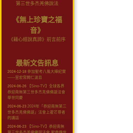
第三世多杰羌佛說法
《無上珍寶之福
音》
《藉心經說真諦》前言前序
最新文告訊息
參加聖考八風大陣紀實
2024-12-18
——昱宏宮闕仁波且
【Sino-TV】全球各界
2024-06-26
恭迎南無第三世多杰羌佛佛誕法會
舉世同慶
2024年「恭迎南無第三
2024-06-23
世多杰羌佛佛誕」法會上翟芒尊者
的講話
【Sino-TV】恭迎南無
2024-06-23
第三世多杰羌佛佛誕法會 聖典傳世