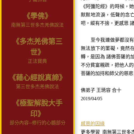
《阿彌陀經》的時候，
《學佛》
默默地流淚，低聲的念
吧，縱有不捨，更感恩 
南無第三世多杰羌佛說法
至今我連做夢都沒有
《多杰羌佛第三
無法放下的罣礙，竟然
世》
轉，是因為 諸佛菩薩的
正法寶典
不分貧富親疏，把他人的
菩薩的加持和師父的慈悲
《藉心經說真諦》
第三世多杰羌佛說法
佛弟子 王琇容 合十
2019/04/05
《極聖解脫大手
印》
部分內容─修行的心髓部分
感恩的因緣
更多學習
南無第三世多