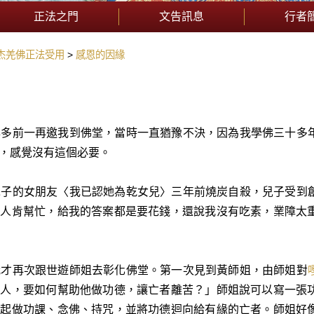
正法之門
文告訊息
行者
杰羌佛正法受用
感恩的因緣
前一再邀我到佛堂，當時一直猶豫不決，因為我學佛三十多年
，感覺沒有這個必要。
的女朋友〈我已認她為乾女兒〉三年前燒炭自殺，兒子受到創
沒人肯幫忙，給我的答案都是要花錢，還說我沒有吃素，業障太
再次跟世遊師姐去彰化佛堂。第一次見到黃師姐，由師姐對
的人，要如何幫助他做功德，讓亡者離苦？」師姐說可以寫一張
一起做功課、念佛、持咒，並將功德迴向給有緣的亡者。師姐好