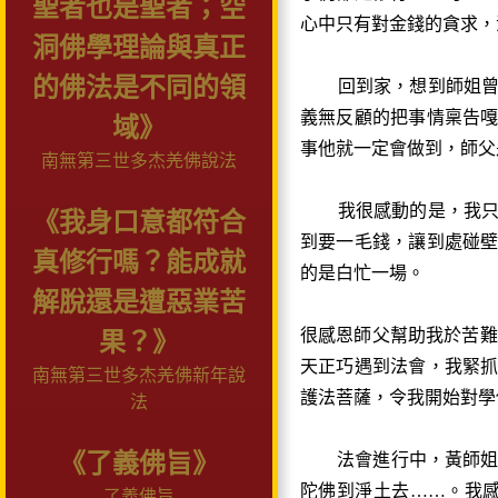
聖者也是聖者；空
心中只有對金錢的貪求，
洞佛學理論與真正
的佛法是不同的領
回到家，想到師姐曾主
義無反顧的把事情稟告
域》
事他就一定會做到，師父
南無第三世多杰羌佛說法
我很感動的是，我只見
《我身口意都符合
到要一毛錢，讓到處碰
真修行嗎？能成就
的是白忙一場。
解脫還是遭惡業苦
很感恩師父幫助我於苦
果？》
天正巧遇到法會，我緊
南無第三世多杰羌佛新年說
護法菩薩，令我開始對學
法
《了義佛旨》
法會進行中，黃師姐兩
陀佛到淨土去……。我
了義佛旨