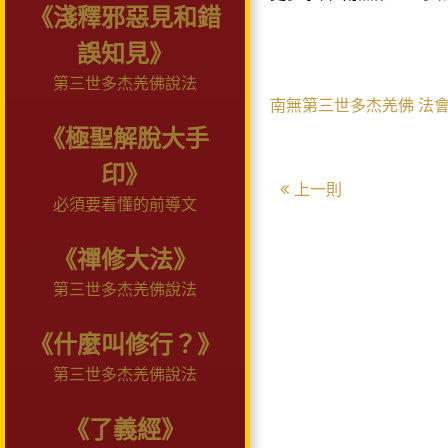
《淺釋邪惡見和錯
誤知見》
第三世多杰羌佛說法
南無第三世多杰羌佛
法
《極聖解脫大手
印》
上一則
必須要看懂的前導文
《禪修大法》
第三世多杰羌佛說法
《什麼叫修行？》
第三世多杰羌佛說法
《了義經》