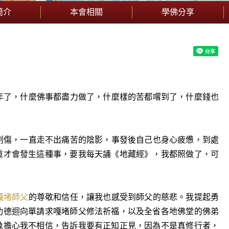
簡介
本會相關
學佛分享
了，什麼佛事都盡力做了，什麼樣的苦都嚐到了，什麼錢也
傷，一直走不出痛苦的陰影，事發後自己也身心疲憊，到處
重才會發生這種事，要我每天誦《地藏經》，我都照做了，可
嘎堵師父
的尊敬和信任，讓我也感受到師父的慈悲。我提起勇
功德迴向單請求嘎堵師父修法祈福，以及全省各地佛堂的佛弟
像擔心我不相信，告訴我要有正知正見，因為不是真修行者，