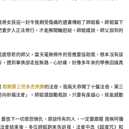
將女孩這一封令我飽受傷痛的遺書傳給了師姐看。師姐當下
們要步入正法修行，才能解開輪迴結。師姐還說，師父說到的
麼慈悲的師父，當天毫無條件的答應要協助我，根本沒有談
寺，遇到事情卻走投無路，心好痛，好像多年來的學佛因緣真
聞
南無第三世多杰羌佛
的法音。我兩天恭聞了十盤法音，第三
迴向祈福法會」。師姐還鼓勵我說，只要有虔誠心，就能感動
放下一切恩怨情仇，原諒所有的人，一定要跟隨 南無阿彌
法會結束後，多位師姐跑來告訴我，法會中念《超度咒》和