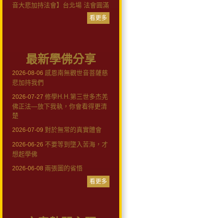
音大悲加持法會】台北場 法會圓滿
看更多
最新學佛分享
感恩南無觀世音菩薩慈
2026-08-06
悲加持我們
修學H.H.第三世多杰羌
2026-07-27
佛正法—放下我執，你會看得更清
楚
對於無常的真實體會
2026-07-09
不要等到墮入苦海，才
2026-06-26
想起學佛
兩張圖的省悟
2026-06-08
看更多