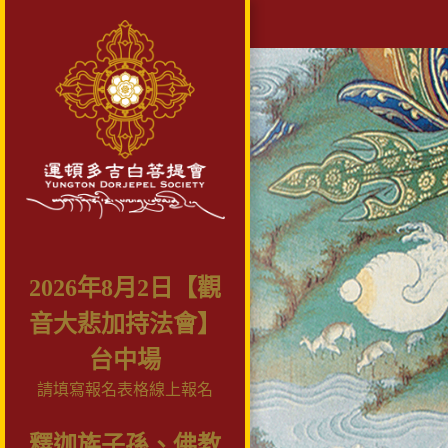
2026年8月2日【觀
音大悲加持法會】
台中場
請填寫報名表格線上報名
釋迦族子孫、佛教