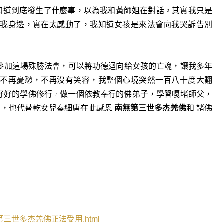
知道到底發生了什麼事，以為我和黃師姐在對話。其實我只是
我身邊，實在太感動了，我知道女孩是來法會向我哭訴告別
參加這場殊勝法會，可以將功德迴向給女孩的亡魂，讓我多年
不再憂愁，不再沒有笑容，我整個心境突然一百八十度大翻
好好的學佛修行，做一個依教奉行的佛弟子，學習嘎堵師父，
他，也代替乾女兒秦細唐在此感恩
南無第三世多杰羌佛
和 諸佛
第三世多杰羌佛正法受用
.html