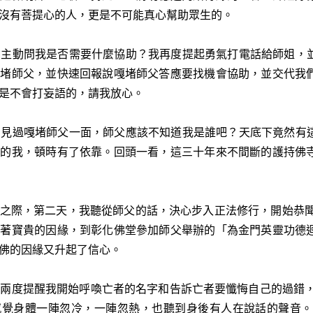
沒有菩提心的人，更是不可能真心幫助眾生的。
動問我是否需要什麼協助？我再度提起勇氣打電話給師姐，並
嘎堵師父，並快速回報說嘎堵師父答應要找機會協助，並交代我
是不會打妄語的，請我放心。
過嘎堵師父一面，師父應該不知道我是誰吧？天底下竟然有這
壁的我，頓時有了依靠。回頭一看，這三十年來不間斷的護持佛
難之際，第二天，我聽從師父的話，決心步入正法修行，開始恭
抓著寶貴的因緣，到彰化佛堂參加師父舉辦的「為金門英靈功德
佛的因緣又升起了信心。
度提醒我開始呼喚亡者的名字和告訴亡者要懺悔自己的過錯，要
感覺身體一陣忽冷，一陣忽熱，也聽到身後有人在說話的聲音。