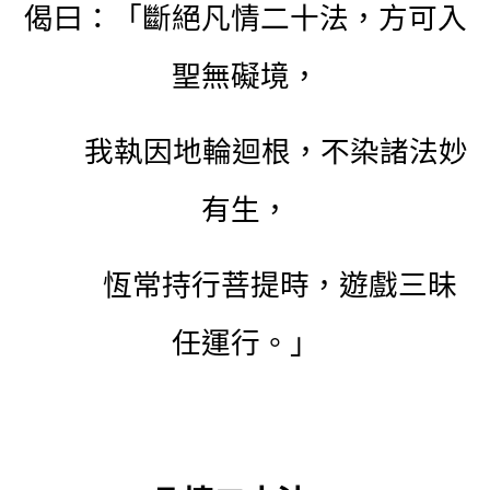
偈曰：「斷絕凡情二十法，方可入
聖無礙境，
我執因地輪迴根，不染諸法妙
有生，
恆常持行菩提時，遊戲三昧
任運行。」