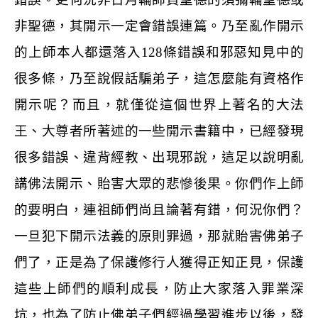
非聖德，其開示一定會錯誤連篇。乃至亂作開示
的上師本人都還落入
128
條錯誤和邪惡知見中的
很多條，乃至說假話騙弟子，這怎麼能有資格作
開示呢？而且，就僅從這個世界上著名的大法
王、大尊者所著述的一些開示書籍中，已經發現
很多錯誤、違背經教、出現邪說，這足以說明亂
講佛法開示、貽害大眾的悲慘後果。你們作上師
的要明白，連祖師們尚且論著有錯，何況你們？
一旦犯下開示法義的原則罪過，那就貽害佛弟子
們了，正是為了保護修行人獲得正知正見，保護
這些上師們的順利成長，防止大家落入罪業深
坑，也為了防止佛弟子們經過學習進步以後，發