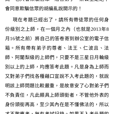
會同意欺騙信眾的胡編亂說開示的！
現在考題已經出了，請所有帶徒眾的任何身
份級別之上師，在一個月之內（也就是
2013
年
8
月
16
號之前）將自己的答卷寄到辦公室的電子信
箱。所有帶有弟子的尊者、法王、仁波且、法
師、阿闍梨級的上師們，只要不是三星日月輪級
別以上的上師，均應答考此題。凡是身為上師而
又對弟子們找各種藉口宣說不入考此題的，就說
明該上師問題比較嚴重，是故意安了心對弟子們
不負責任，凡此類具上師頭銜者，不管他外表的
身份頭銜再高，至少其內在是不懂佛法的，所以
才不敢應考，無有考試記錄。如果不入考此題的