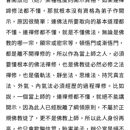
會開放他（她）某種程度的開示資格，如果連禪
諦修法都不懂，那就根本沒有資格為弟子作開
示，原因很簡單：連佛法所要取向的基本道理都
不懂、連禪修都不懂，就是不懂佛法，無論是佛
教的哪一宗，顯宗或密宗等，頓悟門或漸悟門，
都是離不開禪修的，所以作為當上師之人，必須
要懂根本的佛法禪修，也是佛教徒必然必修之法
禪修，也是儀軌法、靜坐法、思維法、持咒真言
法、外氣、內氣法必須經歷的過程禪修。比如
說，一個當上師的，連禪修都不懂，就絕不能講
開示，因為此人已經脫離了綱領原則，不屬於正
規佛教徒了，更不是佛教上師，所以此人身份再
高，也只會欺騙信眾，貽害弟子，辦公室是絕不