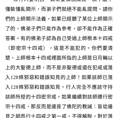
懂裝懂亂開示，而弟子們就絕不能亂提問、請你
們的上師開示法義，如果已經聽了某位上師開示
了的，佛弟子們只能作為參考，卻不能作為正確
答案。有的佛弟子認為自己受過上師根本十四戒
（即密宗十四戒），這是不能犯的。你們要清
楚，上師根本十四戒裡面所指的上師是日月輪以
上的大聖德上師，而不是非聖德或還在犯戒或落
入
128
條邪惡和錯誤知見的上師！如果該師已落
入
128
條邪惡和錯誤知見，行人完全不應該守持
該師所授的十四密宗戒。如果繼續對該師遵行密
宗十四戒，那反而是違背了佛陀的教誡：盲從邊
見之師而行十四戒之第一戒，不得解脫。對於落