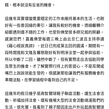
糕、根本就沒有反省的機會。
這幾年其實還蠻需要穩定的工作來維持基本的生活，也剛
好有一些善因緣的牽引，讓我有較好的機會，透過輾轉介
紹都遇到還不錯的工作，也受到佛堂很多師兄姐的照顧，
感謝您們！嘉義佛堂每週三晚上由云旦仁波且主持恭讀
《藉心經說真諦》，近日已完成第五回的圓滿。期間有一
段時間我和文隆及馨慈剛好有到明淨法堂一起參與協助，
所以中斷了二回。雖然中斷了，但有實際走出去協助同學
及眾生的機會，才了解實際行持上的菩提心，不是耳聞或
嘴巴上說說就能生發的，很感謝那些讓我們有服務機會的
準聞法點，在學習過程中看到自己的不足。
這幾年的假日幾乎是高智爾球親子聯誼活動、護生法會活
動、祈福加持法會，還有幾場大型的法會活動填滿我們的
生活，很充實。我看到了親子間因走出戶外玩起高智爾球