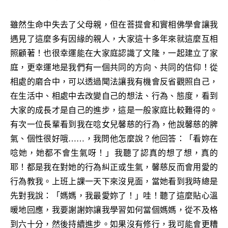
雖然生命中失去了父母親，但在菩提會和實相佛學會讓我
遇見了這麼多有因緣的親人，大家這十多年來就這麼互相
照顧著！也很幸運能在大家庭認識了文隆，一起建立了家
庭，更幸運地是我們有一個共同的方向、共同的信仰！從
相處的磨合中，可以透過聞法讓我有機會反省觀照自己，
在生活中、相處中去改變自己的想法、行為、態度，看到
大家的成長才是自己的進步，這是一般家庭比較難得的。
有次一位長輩看到我在唸女兒馨慈的行為，他說馨慈的脾
氣、個性很好哦……，我問他怎麼說？他回答：「看妳在
唸她，她都不會生氣呀！」我聽了認真的想了想，真的
耶！都是我在對她的行為糾正或生氣，馨慈反而會用愛的
行為教我。上班上課一天下來沒見面，當她看到我時總是
先對我說：「媽媽，我最愛妳了！」哇！聽了這麼貼心溫
暖地回應，我要謝謝妳讓我學習如何當個媽媽，從不及格
到六十分，然後持續進步。如果沒有修行，我可能會更糟