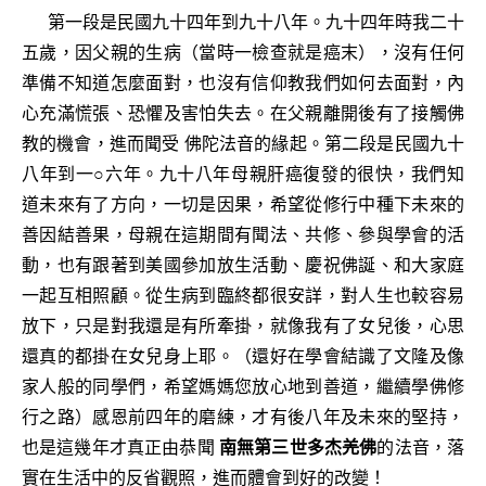
第一段是民國九十四年到九十八年。九十四年時我二十
五歲，因父親的生病（當時一檢查就是癌末），沒有任何
準備不知道怎麼面對，也沒有信仰教我們如何去面對，內
心充滿慌張、恐懼及害怕失去。在父親離開後有了接觸佛
教的機會，進而聞受 佛陀法音的緣起。第二段是民國九十
八年到一○六年。九十八年母親肝癌復發的很快，我們知
道未來有了方向，一切是因果，希望從修行中種下未來的
善因結善果，母親在這期間有聞法、共修、參與學會的活
動，也有跟著到美國參加放生活動、慶祝佛誕、和大家庭
一起互相照顧。從生病到臨終都很安詳，對人生也較容易
放下，只是對我還是有所牽掛，就像我有了女兒後，心思
還真的都掛在女兒身上耶。（還好在學會結識了文隆及像
家人般的同學們，希望媽媽您放心地到善道，繼續學佛修
行之路）感恩前四年的磨練，才有後八年及未來的堅持，
也是這幾年才真正由恭聞
南無第三世多杰羌佛
的法音，落
實在生活中的反省觀照，進而體會到好的改變！