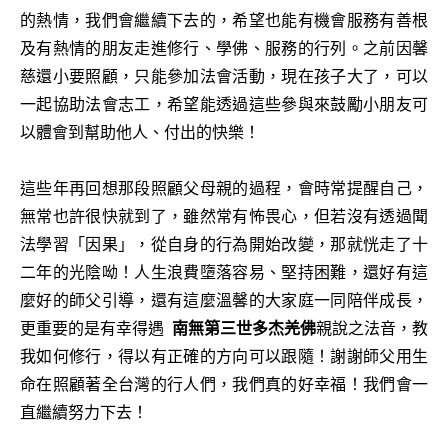
的熱情，我們會繼續下去的，希望也能有機會服務有善根
及有熱情的朋友走進修行、學佛、服務的行列。之前因馨
慈還小要照顧，只能參加法會活動，現在孩子大了，可以
一起協助法會志工，希望能透過這些參與來鼓勵小朋友可
以體會到幫助他人、付出的快樂！
這些年再回想那段照顧父母親的過程，會時常提醒自己，
無常也許很快就到了，雖然常有怖畏心，但若沒有透過聞
法學習「因果」，從自身的行為開始改變，那就恍走了十
二年的光陰呦！人生浪費墮落容易、堅持困難，還好有這
麼好的師父引導，還有這麼溫馨的大家庭一同陪伴成長，
更重要的是有幸得遇
南無第三世多杰羌佛
親說之法音，教
我如何修行，得以有正確的方向可以跟隨！謝謝師父用生
命在照顧著全台灣的行人們，我們真的好幸福！我們會一
直繼續努力下去！