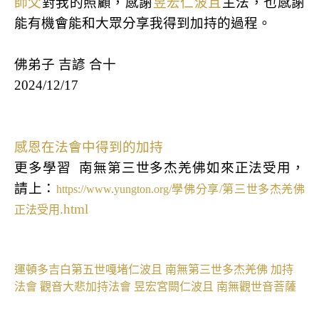
師父
對我的照顧，感謝
昱宏仁波且
主法，也感謝
能有機會能和大眾分享我得到加持的過程。
佛弟子 吉諺 合十
2024/12/17
感恩在法會中得到的加持
更多學習
南無第三世多杰羌佛如來正法受用，
請上：
https://www.yungton.org/
學佛分享
/
第三世多杰羌佛
.html
正法受用
運頓多吉白第五世嘎堵仁波且
南無第三世多杰羌佛
加持
法會
觀音大悲加持法會
昱宏宮闕仁波且
南無觀世音菩薩