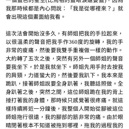
一個藍色的星空(比馬祖的藍眼淚還要藍)，因為
我那時候都是內心問說：「我是從哪裡來？」就
會出現這個畫面給我看。
這次法會開始沒多久，有師姐把我的手拉起來，
以很溫柔的聲音把我手作360度的旋轉，我的手
非常的痠痛，然後要我雙手重複做一樣的動作。
大約轉了五次之後，突然有另外一個師姐的聲音
要我坐下，於是我就坐下。師姐先用手肘去按我
的肩頸，力道蠻大的，然後要我趴下。我本來是
跪趴，接著師姐說要全身趴著，我聽話照做。全
身趴著之後，突然之間，這位師姐跪在我的背上
捶打著我的身體，那時候只感覺著很疼痛。就這
樣持續將近一分鐘後，我整個人開始從腳被這位
師姐拖行很遠，我的腳部的筋非常的痛。由於眼
睛閉著根本不知道被拖到哪裡，拖我的過程我的