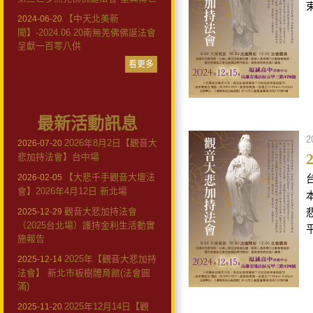
【中天北美新
2024-06-20
聞】-2024.06.20南無羌佛佛誕法會
呈獻一百零八供
看更多
最新活動訊息
2
2026年8月2日【觀音大
2026-07-20
悲加持法會】台中場
【大悲千手觀音大壇法
2026-02-05
會】2026年4月12日 新北場
觀音大悲加持法會
2025-12-29
（2025台北場）護持金利生活動實
施報告
2025年【觀音大悲加持
2025-12-14
法會】 新北市板樹體育館(法會圓
滿)
2025年12月14日【觀
2025-11-20