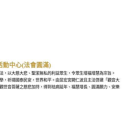
活動中心(法會圓滿)
教法，以大慈大悲、聖潔無私的利益眾生，令眾生增福增慧為宗旨。
聖舉，祈禱國泰民安，世界和平。由昱宏宮闕仁波且主法啓建「觀音大
無觀世音菩薩之慈悲加持，得到祛病延年、福慧增長、圓滿願力、安樂