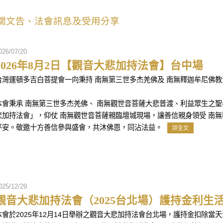
關文告、法會訊息及受用分享
026/07/20
2026年8月2日【觀音大悲加持法會】台中場
台灣運頓多吉白菩提會一向秉持 南無第三世多杰羌佛及 南無釋迦牟尼佛
本會秉承 南無第三世多杰羌佛、 南無觀世音菩薩大悲普渡、利益眾生之
悲加持法會」，仰仗 南無觀世音菩薩親臨壇城現場，讓善信親身領受 南
平安。敬邀十方善信參與盛會，共沐佛恩，同沾法益。
詳全文
025/12/29
觀音大悲加持法會（2025台北場）護持金利生
本會於2025年12月14日舉辦之觀音大悲加持法會台北場，護持金扣除