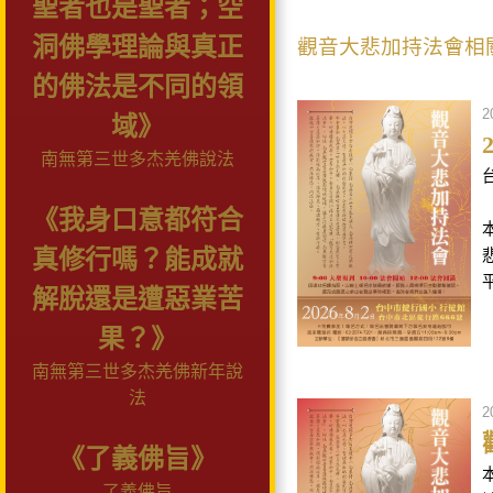
聖者也是聖者；空
洞佛學理論與真正
觀音大悲加持法會相
的佛法是不同的領
2
域》
南無第三世多杰羌佛說法
《我身口意都符合
真修行嗎？能成就
解脫還是遭惡業苦
果？》
南無第三世多杰羌佛新年說
法
2
《了義佛旨》
了義佛旨