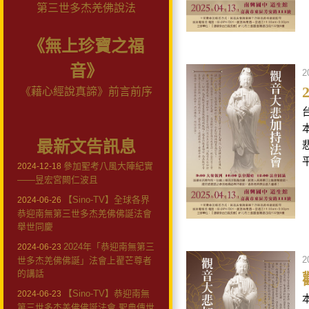
第三世多杰羌佛說法
《無上珍寶之福
音》
2
《藉心經說真諦》前言前序
最新文告訊息
參加聖考八風大陣紀實
2024-12-18
——昱宏宮闕仁波且
【Sino-TV】全球各界
2024-06-26
恭迎南無第三世多杰羌佛佛誕法會
舉世同慶
2024年「恭迎南無第三
2024-06-23
2
世多杰羌佛佛誕」法會上翟芒尊者
的講話
【Sino-TV】恭迎南無
2024-06-23
第三世多杰羌佛佛誕法會 聖典傳世