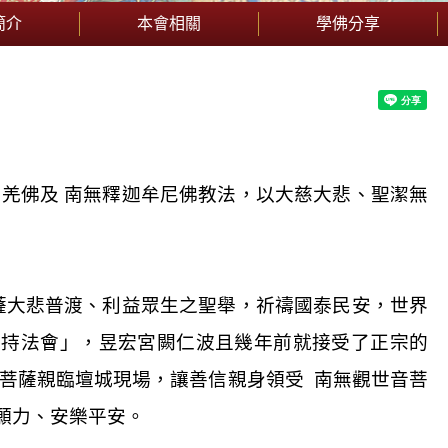
簡介
本會相關
學佛分享
杰羌佛及
南無釋迦牟尼佛教法，以大慈大悲、聖潔無
薩大悲普渡、利益眾生之聖舉，祈禱國泰民安，世界
加持法會」，昱宏
宮闕
仁波且幾年前就接受了正宗的
菩薩親臨壇城現場，讓善信親身領受
南無觀世音菩
願力、安樂平安。