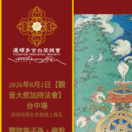
2026年8月2日【觀
音大悲加持法會】
台中場
請填寫報名表格線上報名
釋迦族子孫、佛教