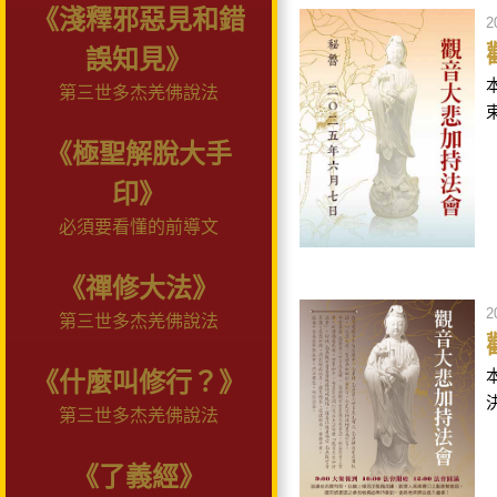
《淺釋邪惡見和錯
2
誤知見》
第三世多杰羌佛說法
《極聖解脫大手
印》
必須要看懂的前導文
《禪修大法》
2
第三世多杰羌佛說法
《什麼叫修行？》
第三世多杰羌佛說法
《了義經》