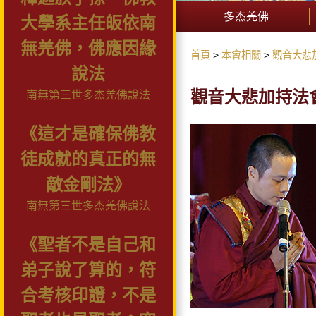
多杰羌佛
大學系主任皈依南
無羌佛，佛應因緣
首頁
本會相關
觀音大悲
說法
觀音大悲加持法
南無第三世多杰羌佛說法
《這才是確保佛教
徒成就的真正的無
敵金剛法》
南無第三世多杰羌佛說法
《聖者不是自己和
弟子說了算的，符
合考核印證，不是