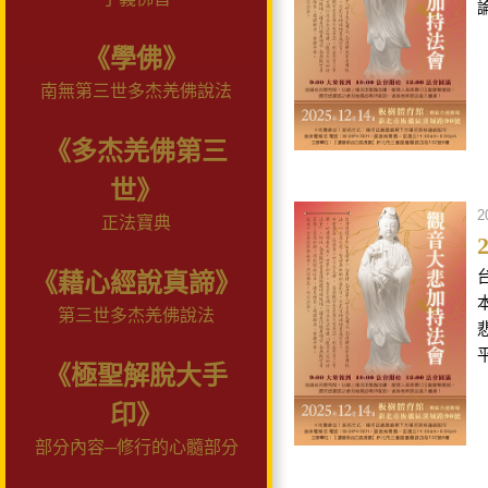
《學佛》
南無第三世多杰羌佛說法
《多杰羌佛第三
世》
2
正法寶典
《藉心經說真諦》
第三世多杰羌佛說法
《極聖解脫大手
印》
部分內容─修行的心髓部分