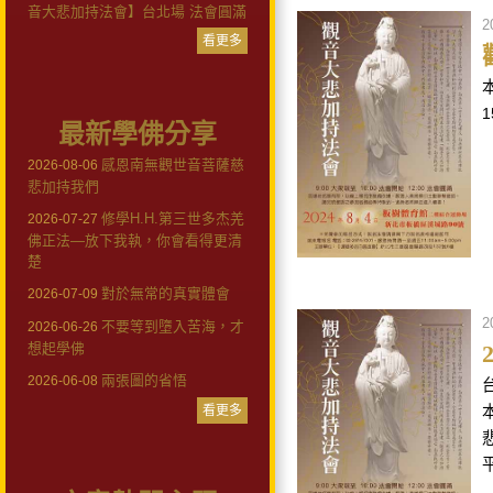
音大悲加持法會】台北場 法會圓滿
2
看更多
最新學佛分享
感恩南無觀世音菩薩慈
2026-08-06
悲加持我們
修學H.H.第三世多杰羌
2026-07-27
佛正法—放下我執，你會看得更清
楚
對於無常的真實體會
2026-07-09
2
不要等到墮入苦海，才
2026-06-26
想起學佛
兩張圖的省悟
2026-06-08
看更多