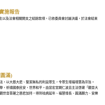
動實施報告
放生以及法會相關開支之結餘款項，已依委員會討論決議，於法會結束
圓滿)
教法，以大慈大悲、聖潔無私的利益眾生，令眾生增福增慧為宗旨。
聖舉，祈禱國泰民安，世界和平。由昱宏宮闕仁波且主法啓建「觀音大
無觀世音菩薩之慈悲加持，得到祛病延年、福慧增長、圓滿願力、安樂