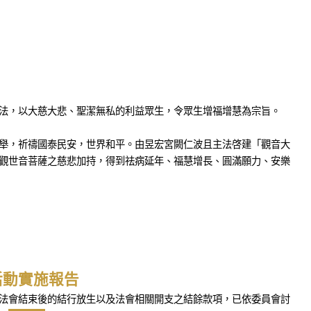
教法，以大慈大悲、聖潔無私的利益眾生，令眾生增福增慧為宗旨。
聖舉，祈禱國泰民安，世界和平。由昱宏宮闕仁波且主法啓建「觀音大
無觀世音菩薩之慈悲加持，得到祛病延年、福慧增長、圓滿願力、安樂
活動實施報告
當天法會結束後的結行放生以及法會相關開支之結餘款項，已依委員會討