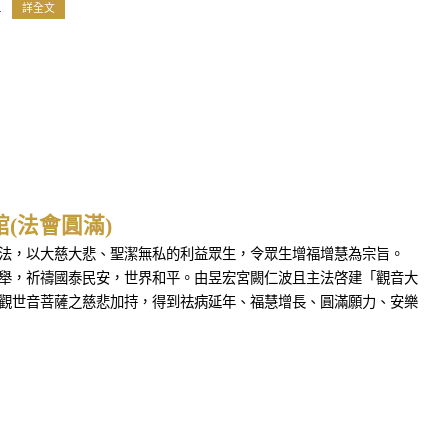
.
詳全文
(法會圓滿)
教法，以大慈大悲、聖潔無私的利益眾生，令眾生增福增慧為宗旨。
聖舉，祈禱國泰民安，世界和平。由昱宏宮闕仁波且主法啓建「觀音大
無觀世音菩薩之慈悲加持，得到祛病延年、福慧增長、圓滿願力、安樂