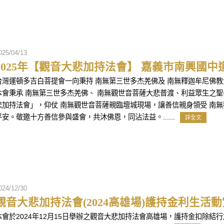
025/04/13
2025年【觀音大悲加持法會】 嘉義市南興國中
台灣運頓多吉白菩提會一向秉持 南無第三世多杰羌佛及 南無釋迦牟尼佛
本會秉承 南無第三世多杰羌佛、 南無觀世音菩薩大悲普渡、利益眾生之
悲加持法會」，仰仗 南無觀世音菩薩親臨壇城現場，讓善信親身領受 南
平安。敬邀十方善信參與盛會，共沐佛恩，同沾法益。......
詳全文
024/12/30
觀音大悲加持法會(2024高雄場)護持金利生活
本會於2024年12月15日舉辦之觀音大悲加持法會高雄場，護持金扣除