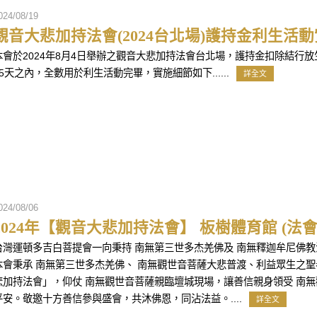
024/08/19
觀音大悲加持法會(2024台北場)護持金利生活
本會於2024年8月4日舉辦之觀音大悲加持法會台北場，護持金扣除結行
15天之內，全數用於利生活動完畢，實施細節如下......
詳全文
024/08/06
2024年【觀音大悲加持法會】 板樹體育館 (法會
台灣運頓多吉白菩提會一向秉持 南無第三世多杰羌佛及 南無釋迦牟尼佛
本會秉承 南無第三世多杰羌佛、 南無觀世音菩薩大悲普渡、利益眾生之
悲加持法會」，仰仗 南無觀世音菩薩親臨壇城現場，讓善信親身領受 南
平安。敬邀十方善信參與盛會，共沐佛恩，同沾法益。....
詳全文