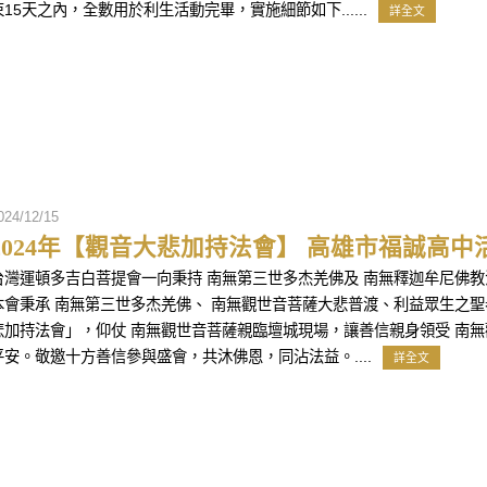
束15天之內，全數用於利生活動完畢，實施細節如下......
詳全文
024/12/15
2024年【觀音大悲加持法會】 高雄市福誠高中
台灣運頓多吉白菩提會一向秉持 南無第三世多杰羌佛及 南無釋迦牟尼佛
本會秉承 南無第三世多杰羌佛、 南無觀世音菩薩大悲普渡、利益眾生之
悲加持法會」，仰仗 南無觀世音菩薩親臨壇城現場，讓善信親身領受 南
平安。敬邀十方善信參與盛會，共沐佛恩，同沾法益。....
詳全文