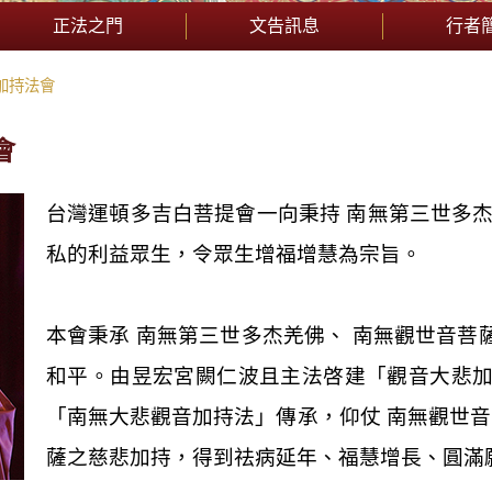
正法之門
文告訊息
行者
加持法會
會
台灣運頓多吉白菩提會一向秉持
南無第三世多
私的利益眾生，令眾生增福增慧為宗旨。
本會秉承
南無第三世多杰羌佛、
南無觀世音菩
和平。由昱宏宮闕仁波且主法啓建「觀音大悲
「南無大悲觀音加持法」傳承
，
仰仗
南無觀世音
薩之慈悲加持，得到祛病延年、福慧增長、圓滿