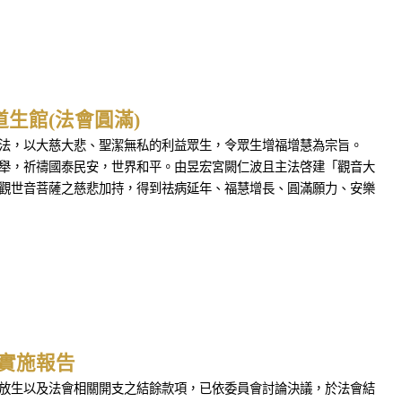
道生館(法會圓滿)
教法，以大慈大悲、聖潔無私的利益眾生，令眾生增福增慧為宗旨。
聖舉，祈禱國泰民安，世界和平。由昱宏宮闕仁波且主法啓建「觀音大
無觀世音菩薩之慈悲加持，得到祛病延年、福慧增長、圓滿願力、安樂
動實施報告
結行放生以及法會相關開支之結餘款項，已依委員會討論決議，於法會結