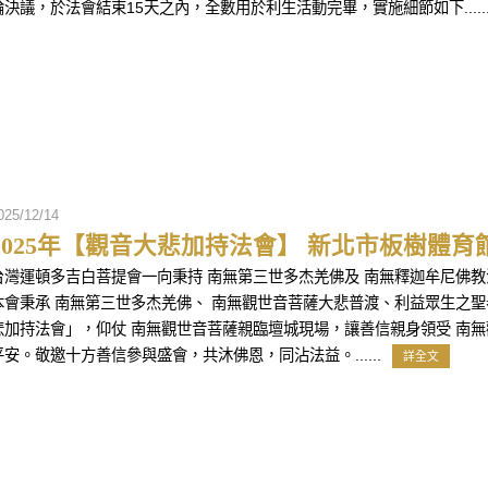
論決議，於法會結束15天之內，全數用於利生活動完畢，實施細節如下.....
025/12/14
2025年【觀音大悲加持法會】 新北市板樹體育館
台灣運頓多吉白菩提會一向秉持 南無第三世多杰羌佛及 南無釋迦牟尼佛
本會秉承 南無第三世多杰羌佛、 南無觀世音菩薩大悲普渡、利益眾生之
悲加持法會」，仰仗 南無觀世音菩薩親臨壇城現場，讓善信親身領受 南
平安。敬邀十方善信參與盛會，共沐佛恩，同沾法益。......
詳全文