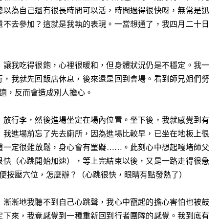
總以為自己還有很長時間可以活，時間過得很快呀，無常是迅
還不去參加？這就是我執的表現。一當想通了，我四月二十日
，讓我吃得很飽，心裡很暖和，但身體狀況仍是不穩定。我一
行，我就先回飯店休息，後來還是回到會場。看到師兄姐們努
適，反而會造成別人擔心。
，放行李，然後進場坐定在場內位置。坐下後，我就感覺到有
，我進場前忘了先去廁所，因為進場比較早，已坐在地板上很
體一定很難放鬆，身心會有罣礙……。此刻心中想起嘎堵師父
很快（心跳開始加速），等上完結束以後，又是一路走得很急
便按壓穴位，怎麼辦？（心跳很快，眼睛有點發熱了）
，漸漸地我聽不到自己心跳聲，我心中竄起的擔心害怕也被鼓
定下來，我竟感覺到一種重新回到行者團隊的感覺。我到底有