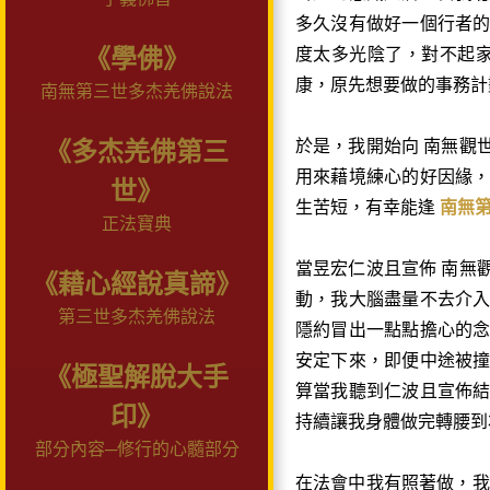
多久沒有做好一個行者
《學佛》
度太多光陰了，對不起
康，原先想要做的事務計
南無第三世多杰羌佛說法
於是，我開始向 南無觀
《多杰羌佛第三
用來藉境練心的好因緣
世》
生苦短，有幸能逢
南無
正法寶典
當昱宏仁波且宣佈 南無
《藉心經說真諦》
動，我大腦盡量不去介
第三世多杰羌佛說法
隱約冒出一點點擔心的
安定下來，即便中途被
《極聖解脫大手
算當我聽到仁波且宣佈
印》
持續讓我身體做完轉腰到
部分內容─修行的心髓部分
在法會中我有照著做，我