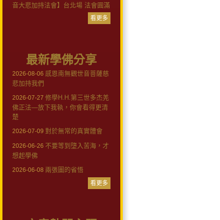
音大悲加持法會】台北場 法會圓滿
看更多
最新學佛分享
感恩南無觀世音菩薩慈
2026-08-06
悲加持我們
修學H.H.第三世多杰羌
2026-07-27
佛正法—放下我執，你會看得更清
楚
對於無常的真實體會
2026-07-09
不要等到墮入苦海，才
2026-06-26
想起學佛
兩張圖的省悟
2026-06-08
看更多