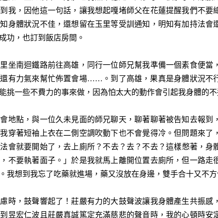
見到我，因他這一句話，讓我想起嘎堵師父在花蓮提醒我們不要
明知身體狀況不佳，還想留在玉里等受訓通知，明知有加持法會
成功，也訂到飯店房間。
玉里坐南迴鐵路前往高雄，同行一位師兄幫我準備一個素食便當
否還有力氣來幫忙佈置會場……。到了高雄，果真是身體狀況不
能挑一些不費力的事來做，因為怕太大的動作會引起我身體的不
法會地點，與一位久未見面的師兄聊天，聊著聊著被告知去報到
，我穿著短袖上衣在二側空調吹動下也不會覺得冷。但問題來了
但法會就要開始了，去上廁所？不去？去？不去？這樣憋著，身
執，不要執著面子。」於是我就馬上離開位置去廁所，但一路走
。我想到我忘了吃藥就進場，藥又沒放在身邊，雙手合十又不方
焦慮時，鼓聲響起了！莊嚴有力的大鼓聲波讓我身體產生共振感
聽到昱宏仁波且莊嚴真誠篤定充滿慈悲的聲音時，我的心頓時安