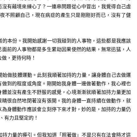
而沒有藉境來練心了？一連串問題從心中冒出，我覺得自己虛
夜不照顧自己，現在病症的產生只是剛剛好而已，沒有了健
者的本份。我開始感謝一切我碰到的人事物，這些都是我應該
己面前的人事物都是多生累劫因果使然的結果，無常迅猛，人
去做，更待何時！
開始做肢體運動。此刻我順著加持的力量，讓身體自己去做運
有做到的程度或角度。剛開始我身體一邊做著動作，我心裡也
身體並沒有產生不舒服的感覺，心境漸漸就順著加持力量更加
眼睛很自然地閉著沒有張開。我的身體一直持續在做動作，就
以為身體動作應該會立刻停下來才對，妙的是，加持的力量仍
、有力且堅定的！
加持力量的導引。但我知道「照著做」不是只有在法會時才這