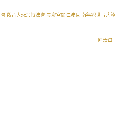
法會
觀音大悲加持法會
昱宏宮闕仁波且
南無觀世音菩薩
回清單