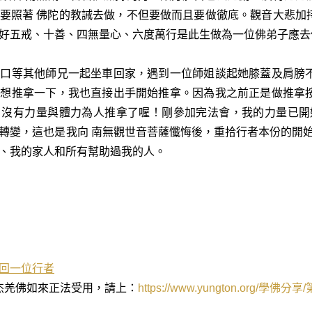
要照著 佛陀的教誡去做，不但要做而且要做徹底。觀音大悲加
好五戒、十善、四無量心、六度萬行是此生做為一位佛弟子應去
門口等其他師兄一起坐車回家，遇到一位師姐談起她膝蓋及肩膀
服想推拿一下，我也直接出手開始推拿。因為我之前正是做推拿
月沒有力量與體力為人推拿了喔！剛參加完法會，我的力量已開
轉變，這也是我向 南無觀世音菩薩懺悔後，重拾行者本份的開
、我的家人和所有幫助過我的人。
回一位行者
杰羌佛如來正法受用，請上：
https://www.yungton.org/
學佛分享
/