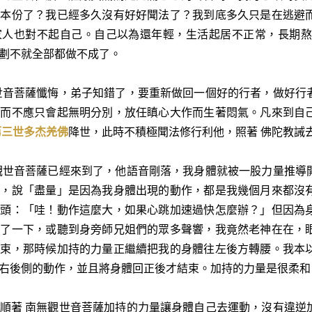
的本份了？我已經多久沒有好好聞法了？我到底多久只是在逃避
家人也對不起自己。自己以為還年輕，生活起居不正常，長期熬
劃不就全部都做不成了。
世音菩薩懺悔，弟子知錯了，要重新做回一個好的行者，做好行
，而不應只會起無明分別，放任瞋心大作而生著悶氣。凡來到自
第三世多杰羌佛
降世，此時不積極聞法修行利他，照著 佛陀教誡
觀世音菩薩已經來到了，他語音剛落，我身體就被一股力量推導
入，說「盡量」是因為我身體出現的動作，都是我幾個月來都沒
念頭：「哇！動作這麼大，如果心跳加速過快怎麼辦？」但因為
撞了一下，或聽到身旁師兄姐們的眾多聲響，我竟然老神在在，
結束，那時候加持的力量正繼續把我的身體往左後方轉腰。我本
右後側的動作，並且將身體回正後才結束。加持的力量是很柔和
順著 南無觀世音菩薩加持的力量讓身體自己去運動，沒有違逆