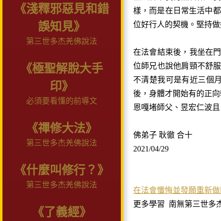
《淺釋邪惡見和錯
樣，而是在日常生活中都
誤知見》
位好行人的契機。堅持做
第三世多杰羌佛說法
在法會結束後，我坐在
位師兄也說他肩頸不舒
《極聖解脫大手
不清楚我可是有近三個
印》
後，身體才開始有的正向
必須要看懂的前導文
恩嘎堵師父、昱宏仁波且
《禪修大法》
佛弟子 耿徹 合十
第三世多杰羌佛說法
2021/04/29
《什麼叫修行？》
第三世多杰羌佛說法
在法會懺悔並發願重新做
更多學習
南無第三世多
《了義經》