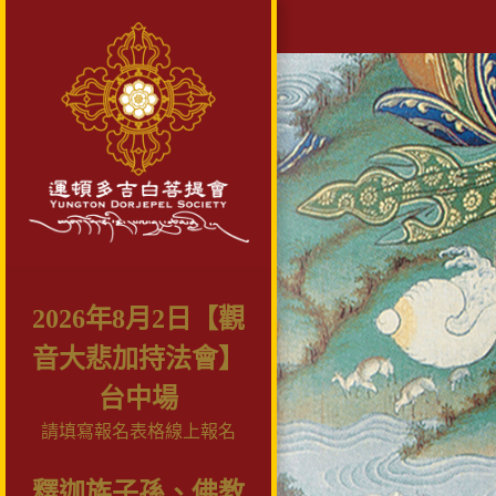
2026年8月2日【觀
音大悲加持法會】
台中場
請填寫報名表格線上報名
釋迦族子孫、佛教