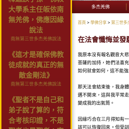
多杰羌佛
大學系主任皈依南
無羌佛，佛應因緣
首頁
學佛分享
第三世多
說法
在法會懺悔並發
南無第三世多杰羌佛說法
《這才是確保佛教
我原本沒有報名觀音大悲
菩薩的加持，她們法喜
徒成就的真正的無
如何就會如何，這不能強
敵金剛法》
南無第三世多杰羌佛說法
那天法會結束後，我身
邁不開來，這與我平常
《聖者不是自己和
變成我的出氣筒。
弟子說了算的，符
因緣巧合在三月得知有
合考核印證，不是
該可以恢復回來。但受