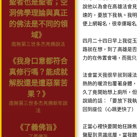
聖者也是聖者；空
說他以為會在高雄法會
洞佛學理論與真正
速的，要放下我執。我
的佛法是不同的領
便上網報名，很幸運報名
域》
四月二十四日早上我從
南無第三世多杰羌佛說法
路就在想，到了高雄是
力的在佈置會場，而我只
《我身口意都符合
真修行嗎？能成就
法會當天我很早就到達
解脫還是遭惡業苦
熱熱的暖流包覆著身體
久了竟開始想上廁所，
果？》
說過的話：「要放下我
南無第三世多杰羌佛新年說
回到座位（心跳更快了）
法
《了義佛旨》
正當心裡快要開始狂躁
聲壓到意識底層。當我
了義佛旨