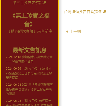
第三世多杰羌佛說法
台灣運頓多吉白菩提會
《無上珍寶之福
音》
《藉心經說真諦》前言前序
上一則
最新文告訊息
參加聖考八風大陣紀實
2024-12-18
——昱宏宮闕仁波且
【Sino-TV】全球各界
2024-06-26
恭迎南無第三世多杰羌佛佛誕法會
舉世同慶
2024年「恭迎南無第三
2024-06-23
世多杰羌佛佛誕」法會上翟芒尊者
的講話
【Sino-TV】恭迎南無
2024-06-23
第三世多杰羌佛佛誕法會 聖典傳世