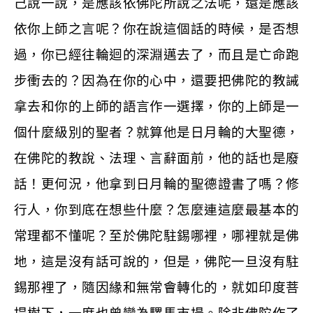
己說一說，是應該依佛陀所說之法呢，還是應該
依你上師之言呢？你在說這個話的時候，是否想
過，你已經往輪迴的深淵邁去了，而且是亡命跑
步衝去的？因為在你的心中，還要把佛陀的教誡
拿去和你的上師的語言作一選擇，你的上師是一
個什麼級別的聖者？就算他是日月輪的大聖德，
在佛陀的教說、法理、言辭面前，他的話也是廢
話！更何況，他拿到日月輪的聖德證書了嗎？修
行人，你到底在想些什麼？怎麼連這麼最基本的
常理都不懂呢？至於佛陀駐錫哪裡，哪裡就是佛
地，這是沒有話可說的，但是，佛陀一旦沒有駐
錫那裡了，隨因緣和無常會轉化的，就如印度菩