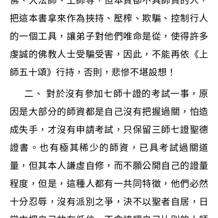
佛、大法師、上師等，但本質卻不具師資的人，
把這本書拿來作為挾持、壓榨、欺騙、控制行人
的一個工具，讓弟子對他們唯命是從，使得許多
虔誠的佛教人士受騙受害，因此，不能再依《上
師五十頌》行持，否則，悲慘不堪設想！
二、 對於沒有參加七師十證的考試一事，原
因是大部分的師資都是自己沒有把握過關，怕造
成失手，才沒有申請考試，只保留三師七證聖德
證書。也有極其稀少的師資，已具考試過關道
量，但其本人謙虛自修，而不願公開自己的證量
程度，但是，這種人都有一共同特徵，他們必然
十分忍辱，沒有派別之爭，決不以聖者自居，日