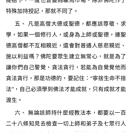
提樹下，一度也曾變為騾馬市場。除非佛陀作了
特殊加持授記，那就不同了。
五、 凡是高僧大德或聖德，都應該尊敬、求
學，如果一個修行人，或身為上師或聖德，連聖
德高僧都不互相親近，還會對普通人慈悲親近、
施以利益嗎？佛陀要眾生建立無常心，就是為了
讓你們自己警覺，貪法貪行，若能為自覺覺他而
貪法貪行，那是功德的，要記住：
“
寧捨生命不捨
法
”
，自己必須學到佛法才能成就，只有成就才能
渡生。
六、 無論該師持什麼經教法本，都要以一百
二十八條知見去檢查一切上師和弟子及七眾行人