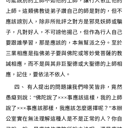
可能說別的上師不如他的上師，讓行人依止他的
上師。這類佛教徒弟子讚自己的師是對的，但不
應該謗別人，除非所批評之對方是邪見妖師或騙
子，凡對好人，不可謗他揚己，但作為行人自己
要跟誰學習，那是應該的，本無幫派之分。至於
三業相應是指佛弟子要與佛陀或等妙覺菩薩的教
誡相應，而不是與其非巨聖德或大聖德的上師相
應，記住，要依法不依人。
四、 有人提出的問題讓我們啼笑皆非，竟然
愚癡到說：
“
佛陀說了
×××
事應該這樣，我的上師
說了
×××
事應該那樣，我應該怎麼選擇呢？
”
本辦
公室實在無法理解這種人是不是正常的人？你自