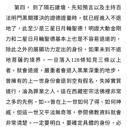
第四， 到了隔石建壇、先知預言以及主持百
法明門黑關擇決的證德證量時，就已經進入不退
地了，此至少是三星日月輪聖德！明證大動金剛
力和二星日月輪聖德基本上也是不容易退道的，
除此之外的展顯功力定出的身份，如果未到不退
地菩薩的境界，一旦落入
128
條知見三條以上
者，就會退道，嚴重者會退入黑業深重的地步，
曾擁有的上一世身份會退到空有假名，失掉實質
道行，淪為罪業之人。這在西藏密宗活佛裡非常
之多的先例，如
××
曾在上一世如何了得、如何神
威，但這一世又平淡無奇等，參閱佛教資料就會
非常清楚。一定要明白，要確定具體的身份，必