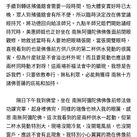
手續到轉送殯儀舘會需要一段時間，怕大體安置好時已太
晚，眾人到殯儀舘會有所不便，所以臨時決定改在佛堂誦
經持咒，將功德回向給凃師兄。九點半師兄姐們開始誦經
持咒時，美惠師姐也正好坐在 南無阿彌陀佛佛像面前閉眼
觀修，她敘述當時有人要她把眼睛張開，當張開雙眼時，
直視看到的也是佛像前方供八供的第二杯供水晃動的很厲
害，但為什麼就是不會溢出杯外呢！而且要晃動也應該要
兩杯同時動才對呀！這兩場祈福法會中的顯現，我想是告
訴我們，只要依教奉行、無私利眾，必能夠獲得 南無十方
諸佛菩薩的庇祐和加持。
隔日下午我到佛堂，坐在 南無阿彌陀佛佛像前修法做
功課完畢，起身禮佛完，同樣的瑞像也映入我的眼簾，感
恩 南無阿彌陀佛。這次我看到的是兩杯供水一起動，但第
二杯水晃動特別大，現場沒開冷氣，沒開電風扇，也沒開
窗戶，應該不會有此現象。我特別小心翼翼的跪在佛像前