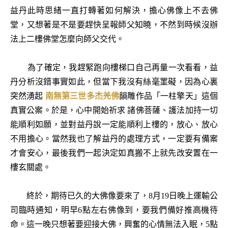
益丹此時思緒一直打轉著如何解決，擔心佛像上不去佛
堂，又想著是不是要趕快呈報師父知曉，不然到時候沒辦
法上二樓佛堂怎麼向師父交代。
為了確定，我趕緊跑向樓梯口自己再量一次看看，益
丹分析沒錯事實如此，但當下我沒有絲毫罣礙，因為心裏
突然湧起
南無第三世多杰羌佛
韻雕作品「一柱擎天」這個
真實公案。於是，心中開始祈求 諸佛菩薩、護法加持一切
能順利如願，並對益丹說一定能順利上樓的，放心、放心
不用擔心。當然我也了解益丹的處理方式，一定要有備案
才會安心，最後我們一起決定如真搬不上就先改安置在一
樓玄關處。
終於，期待已久的大佛像要來了，8月19日晚上運輸公
司臨時通知，明早6點左右佛像到，要我們備好推高機待
命。這一晚只想著要迎接大佛，興奮的心情無法入眠，5點