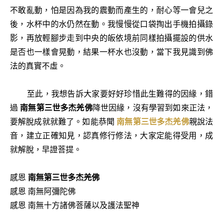
不敢亂動，怕是因為我的震動而產生的，耐心等一會兒之
後，水杯中的水仍然在動。我慢慢從口袋掏出手機拍攝錄
影，再放輕腳步走到中央的皈依境前同樣拍攝擺設的供水
是否也一樣會晃動，結果一杯水也沒動，當下我見識到佛
法的真實不虛。
至此，我想告訴大家要好好珍惜此生難得的因緣，錯
過
南無第三世多杰羌佛
降世因緣，沒有學習到如來正法，
要解脫成就就難了。如能恭聞
南無第三世多杰羌佛
親說法
音，建立正確知見，認真修行修法，大家定能得受用，成
就解脫，早證菩提。
感恩
南無第三世多杰羌佛
感恩 南無阿彌陀佛
感恩 南無十方諸佛菩薩以及護法聖神