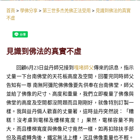
首頁
學佛分享
第三世多杰羌佛正法受用
見識到佛法的真實
不虛
見識到佛法的真實不虛
回顧6月23日益丹師兄接到
嘎堵師父
傳來的訊息，指示
丈量一下台南佛堂的天花板高度及空間，回覆完同時師父
告知有一尊 南無阿彌陀佛佛像要先供奉在台南佛堂，師父
並給了佛像的尺寸、高度和重量，我們立即複量了佛像與
佛堂的高度及空間都沒問題而且剛剛好，就像特別訂製一
樣。我與益丹倆人歡喜的丈量著，這時益丹突然説：「糟
糕！沒考慮到電梯及樓梯寬度！」果然，電梯容量不夠
大，而且樓梯寬度與佛像尺寸竟然一樣，如再扣除扶手部
份及兩處轉角後，鐵定無法上樓，況且佛像重量也不輕。