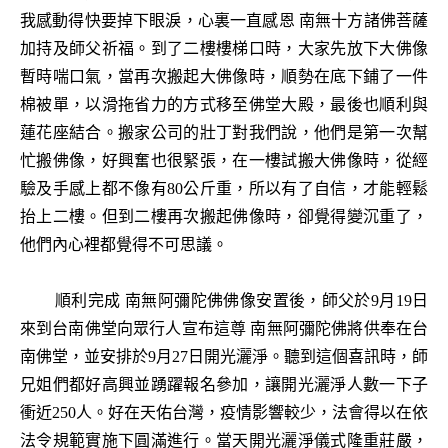
我感動得快要掉下眼淚，心裏一直感恩 南無十方諸佛菩薩
加持及師父祈福。到了二樓樓梯口時，大家先放下大佛像
暫時喘口氣，當再次搬起大佛像時，順勢在底下鋪了一件
棉被單，以滑拖省力的方式移至佛堂大殿，最後也順利與
蓮花座結合。搬家公司的壯丁對我們說，他們是第一次幫
忙搬佛像，好興奮也很緊張，在一樓試搬大佛像時，從經
驗及手感上都不像有80公斤重，所以有了自信，才能輕鬆
抬上二樓。但到二樓再次搬起佛像時，卻覺得變沉重了，
他們內心裡都覺得不可思議。
順利完成 南無阿彌陀佛佛像安置後，師父於9月19日
來到台南佛堂向眾行人宣布這尊 南無阿彌陀佛將供奉在台
南佛堂，並安排於9月27日開光灑淨。聽到這個喜訊時，師
兄姐們都好高興並踴躍報名參加，讓開光灑淨人數一下子
衝近250人。好在天佑台灣，疫情影響較少，法會得以在依
法令規範實施下圓滿進行。當天開光灑淨儀式隆重莊嚴，