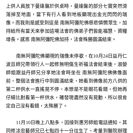
上供人員放下曼達盤於供桌時，曼達盤的部分七寶突然滑
落掉至地面，當下有行人看到地板顯現出金光閃閃的瑞
像。而我則是感受到這是 南無阿彌陀佛慈悲憐憫眾生，加
持給所有當天來參加這場法會的佛弟子們皆能福慧、資糧
增長。感恩 南無阿彌陀佛加持，法會殊勝圓滿結束。
南無阿彌陀佛顯現的瑞像未停歇，在10月24日益丹仁
波且師兄帶領行人一起修無明傷生祈福法會結束後，淑嫈
師姐跟益丹師兄分享她法會時坐在 南無阿彌陀佛佛像面
前，整個法會進行中到圓滿結束，她看到佛像前方八供的
第二杯供水一直搖晃不停，本想是不是眼花看錯，但她再
仔細比對看第一杯供水，確發現盡然沒有晃動，所以很肯
定自己沒有看錯，太殊勝了。
11月10日晚上八點多，因接到惠芳師姐電話通知，其
同修凃忠藝師兄已七點四十一分往生了，考量到醫院辦理