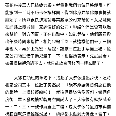
蓮花座後眾人已精疲力竭。考量到我們力氣已將耗盡，可
能搬到一半時不巧卡在樓梯間，傷到佛身弄壞佛像事情就
麻煩了，所以很快決定請專業搬家公司來幫忙。女兒隨機
在網路上搜尋到一家評價好的公司，聯絡他們是否可以過
來幫忙，對方回覆，正在出勤中，如能等待，他們願意撥
出午餐時間來幫忙，相約12點半到。就這樣他們來了三個
年輕人，再加上兆宏、建鋐、證獻三位壯丁準備上場。搬
家公司領班借了捲尺量了一下，也搖頭表示，先試試看，
如果樓梯轉角過不去，就只能放棄再移回一樓玄關了。
大夥在領班的吆喝下，抬起了大佛像邁出步伐，這時
搬家公司其中一位壯丁突然說：「能不能讓佛首倚靠在他
的肩膀，上樓較輕鬆啦！」就這個提議佛像傾斜、彎個角
度後，眾人發現樓梯轉角空間變大了。大家很有默契喊著
一、二、三，一鼓作氣直上二樓，包大佛像的氣泡布與樓
梯牆面就這樣輕輕滑過，一絲絲都未傷到大佛像。當下，