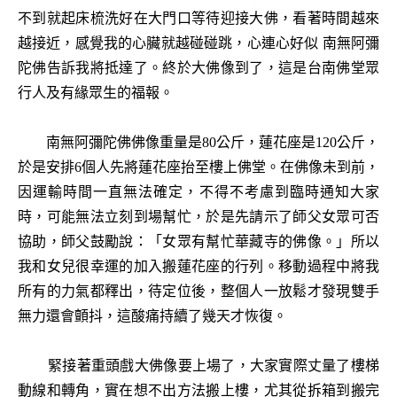
不到就起床梳洗好在大門口等待迎接大佛，看著時間越來
越接近，感覺我的心臟就越碰碰跳，心連心好似 南無阿彌
陀佛告訴我將抵達了。終於大佛像到了，這是台南佛堂眾
行人及有緣眾生的福報。
南無阿彌陀佛佛像重量是80公斤，蓮花座是120公斤，
於是安排6個人先將蓮花座抬至樓上佛堂。在佛像未到前，
因運輸時間一直無法確定，不得不考慮到臨時通知大家
時，可能無法立刻到場幫忙，於是先請示了師父女眾可否
協助，師父鼓勵說：「女眾有幫忙華藏寺的佛像。」所以
我和女兒很幸運的加入搬蓮花座的行列。移動過程中將我
所有的力氣都釋出，待定位後，整個人一放鬆才發現雙手
無力還會顫抖，這酸痛持續了幾天才恢復。
緊接著重頭戲大佛像要上場了，大家實際丈量了樓梯
動線和轉角，實在想不出方法搬上樓，尤其從拆箱到搬完