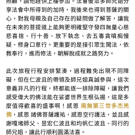
照顧，請他趕快上樓參加。法會後眾多師兄姐分
享法會中所得到的加持，我後來也得到菩薩的關
心，對我母親及自己存在的疑問做了解答，讓我
在未來的菩提道上能夠更明確堅守發四無量心慈
悲喜捨、行十善、放下執念、去五毒貪嗔痴慢
疑、修身口意行。更重要的是接引眾生聞法，依
教奉行，進而修法，朝解脫成就之路努力。
此次旅程行程安排緊湊，過程難免出現不同障
礙，但在仁波且的帶領及師兄姐真誠參與，這次
意義非凡的行程，終都能逐一排除障礙，讓我們
感受偉大的佛法能在娑婆世界生根弘揚，這是多
麼值得歡喜的盛事啊！感恩
南無第三世多杰羌
佛
，感恩 諸佛菩薩護祐，感恩空行護法，並且感
謝嘎堵師父、昱宏仁波且和均帆仁波且、同行的
師兄姐，讓此行順利圓滿法喜。