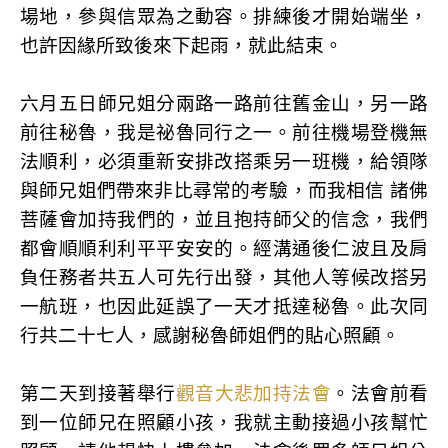
場地，參與信眾為之動容。排練後才開始端坐，
也許因緣所致後來下起雨，就此結束。
六月五日師兄姐分兩路一路前往舊金山，另一路
前往秘魯，我是祕魯同行之一。前往機場登機無
法順利，必須重新安排改搭乘另一班機，給領隊
與師兄姐們帶來非比尋常的考驗，而我相信 諸佛
菩薩會加持我們的，並且抱持師父的信念，我們
都會順順利利平平安安的。經溝通後仁波且及肩
負任務者共五人可先行出發，其他人等候改搭另
一航班，也因此延誤了一天才抵達秘魯。此次同
行共二十七人，感謝秘魯師姐們的貼心照顧。
第二天到接著舉行
觀音大悲加持法會
。法會前看
到一位師兄在照顧小孩，我就主動接過小孩幫忙