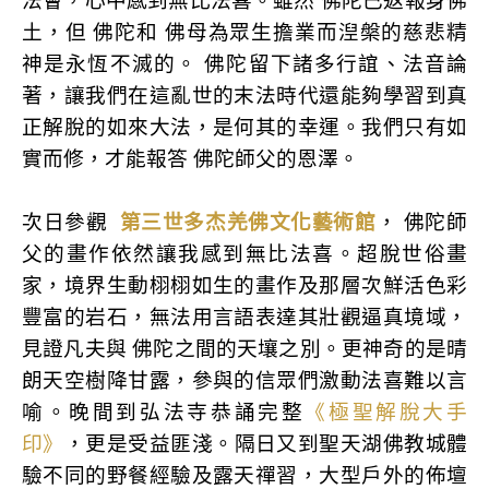
法會，心中感到無比法喜。雖然 佛陀已返報身佛
土，但 佛陀和 佛母為眾生擔業而湼槃的慈悲精
神是永恆不滅的。 佛陀留下諸多行誼、法音論
著，讓我們在這亂世的末法時代還能夠學習到真
正解脫的如來大法，是何其的幸運。我們只有如
實而修，才能報答 佛陀師父的恩澤。
次日參觀
第三世多杰羌佛文化藝術館
， 佛陀師
父的畫作依然讓我感到無比法喜。超脫世俗畫
家，境界生動栩栩如生的畫作及那層次鮮活色彩
豐富的岩石，無法用言語表達其壯觀逼真境域，
見證凡夫與 佛陀之間的天壤之別。更神奇的是晴
朗天空樹降甘露，參與的信眾們激動法喜難以言
喻。晚間到弘法寺恭誦完整
《極聖解脫大手
印》
，更是受益匪淺。隔日又到聖天湖佛教城體
驗不同的野餐經驗及露天禪習，大型戶外的佈壇