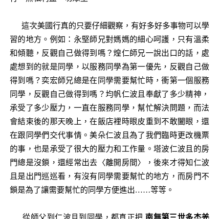
這次美國行真的只要仔細觀察，有好多好多事物可以學
習的地方。例如：永堅師兄對媽媽的細心呵護，只有溫柔
和傾聽，反觀自己做得到嗎？煌仁師兄一說出口的話，處
處想到的就是同學，以服務同學為第一優先，反觀自己做
得到嗎？奕宏師兄總是在同學需要幫忙時，衝第一個服務
同學，反觀自己做得到嗎？均帆仁波且奉獻了多少精神，
承受了多少壓力，一直在服務同學，幫忙解決問題，而法
會結束後的那天晚上，在飯店裡時眼皮重到不敢闔眼，還
在跟同學們交代事情。美朵仁波且為了我們臨時更改機票
的事，也是承受了很大的壓力和工作量。塔波仁波且的房
門總是沒鎖，還經常出去〈離開房間〉，後來才得知仁波
且是出門巡巡看，有沒有同學需要幫忙的地方，而房門不
鎖是為了讓需要幫忙的同學方便進出……等等。
從師父到仁波且到同學，都真正把
南無第三世多杰羌