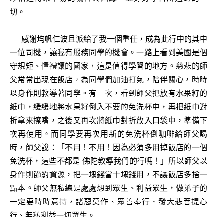
切。
感謝均帆仁波且派給了我一個重任，成為此行中的其中
一位司機，讓我有服務同學的機會。一路上看到美國是個
守規矩、懂禮讓的國家，這是值得學習的地方。慈悲的師
父常常出現在飯店，為同學們加油打氣，陪伴關心，時時
以身作則教導著同學。有一次，看到師父把放有水果籽的
紙巾，緩緩地將水果籽倒入不要的免洗杯中，再把紙巾對
折拿來擦嘴，之後又再次將紙巾對折放入口袋中，準備下
次再使用。而同學要再次用新的免洗杯倒咖啡給師父喝
時，師父說：「不用！不用！因為必須多用掉飯店的一個
免洗杯，這些不都是 佛陀教導我們的行嗎！」所以師父以
身作則節約資源，把一塊錢當十塊錢用，不讓飯店多捨一
點本。師父無私總是處處想到眾生、利益眾生，做弟子的
一定要時時意持，諸惡莫作、眾善奉行、發大悲菩提心
行、無私利益一切眾生。