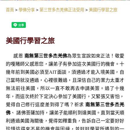
首頁
學佛分享
第三世多杰羌佛正法受用
美國行學習之旅
美國行學習之旅
感恩
南無第三世多杰羌佛
為眾生宣說如來正法！
敬愛
的嘎賭師父感恩您，讓弟子有參加這次美國行的機會。十
幾年前到美國必須至AIT面談，須通過才能入境美國，自
己當時就沒通過，心裡很難過，且深信自己的業力太重才
無法前往美國，所以一直不敢再去申請美簽。過了十幾
年，而這次終於下定決心參加了美國行，又緊張又害怕，
覺得自己修行這麼差到得了嗎？祈求
南無第三世多杰羌
佛
、 諸佛菩薩加持，讓弟子能順利到達美國。直到當天順
利通過美國海關後，覺得如釋重負，告訴自己一定要好好
珍惜這得來不易的機會與因緣，並好好學習所遇到的一