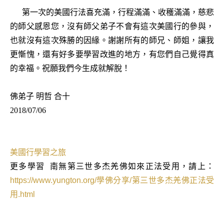
第一次的美國行法喜充滿，行程滿滿、收穫滿滿，慈悲
的師父感恩您，沒有師父弟子不會有這次美國行的參與，
也就沒有這次殊勝的因緣。謝謝所有的師兄、師姐，讓我
更慚愧，還有好多要學習改進的地方，有您們自己覺得真
的幸福。祝願我們今生成就解脫！
佛弟子 明哲 合十
2018/07/06
美國行學習之旅
更多學習
南無第三世多杰羌佛如來正法受用，請上：
https://www.yungton.org/
學佛分享
/
第三世多杰羌佛正法受
用
.html