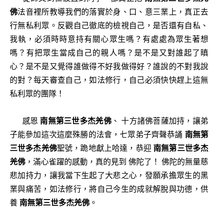
佛
法音裡所教導我們的落實於身、口、意三業上，真正去
行無私利眾。反觀自己徹底的檢視自己，是否還有自私、
我執，必須時時意持有關心眾生嗎？有處處為眾生著想
嗎？有把眾生當成自己的親人嗎？是不是又對誰起了瞋
心？是不是又覺得誰做得不好我做得好？誰說的不對我說
的對？每天審查自己，如法修行，自己必須快快趕上這無
私利眾的團隊！
感恩
南無第三世多杰羌佛
、 十方諸佛菩薩加持，讓弟
子能參加這次這麼殊勝的法會，七眾弟子齊聲恭誦
南無第
三世多杰羌佛
聖號，跪地獻上哈達，恭迎
南無第三世多杰
羌佛
，滿心雀躍的感動，真的見到 佛陀了！ 佛陀的無量慈
悲加持力，讓我當下生起了大悲之心，發願承擔眾生的黑
業與痛苦，如法修行，將自己今生的成就解脫與功德，供
養
南無第三世多杰羌佛
。