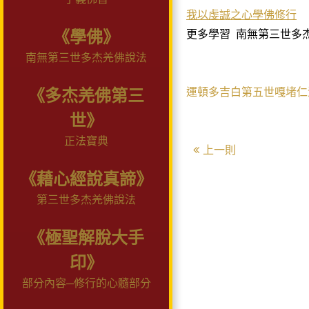
我以虔誠之心學佛修行
《學佛》
更多學習
南無第三世多
南無第三世多杰羌佛說法
運頓多吉白第五世嘎堵仁
《多杰羌佛第三
世》
正法寶典
上一則
《藉心經說真諦》
第三世多杰羌佛說法
《極聖解脫大手
印》
部分內容─修行的心髓部分