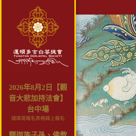
2026年8月2日【觀
音大悲加持法會】
台中場
請填寫報名表格線上報名
釋迦族子孫、佛教