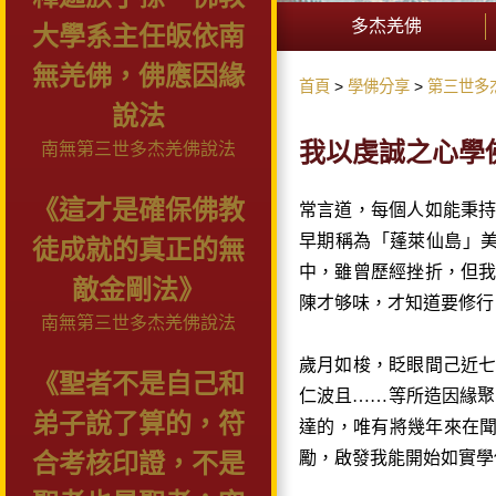
多杰羌佛
大學系主任皈依南
無羌佛，佛應因緣
首頁
學佛分享
第三世多
說法
我以虔誠之心學
南無第三世多杰羌佛說法
《這才是確保佛教
常言道，每個人如能秉
早期稱為「蓬萊仙島」
徒成就的真正的無
中，雖曾歷經挫折，但
敵金剛法》
陳才够味，才知道要修行
南無第三世多杰羌佛說法
歲月如梭，眨眼間己近
《聖者不是自己和
仁波且……等所造因緣
弟子說了算的，符
達的，唯有將幾年來在
勵，啟發我能開始如實學
合考核印證，不是