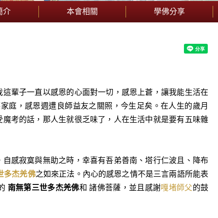
簡介
本會相關
學佛分享
我這輩子一直以感恩的心面對一切，感恩上蒼，讓我能生活在
德家庭，感恩週遭良師益友之關照，今生足矣。在人生的歲月
受魔考的話，那人生就很乏味了，人在生活中就是要有五味雜
。自感寂寞與無助之時，幸喜有吾弟善南、塔行仁波且、降布
世多杰羌佛
之如來正法。內心的感恩之情不是三言兩語所能表
的
南無第三世多杰羌佛
和 諸佛菩薩，並且感謝
嘎堵師父
的鼓