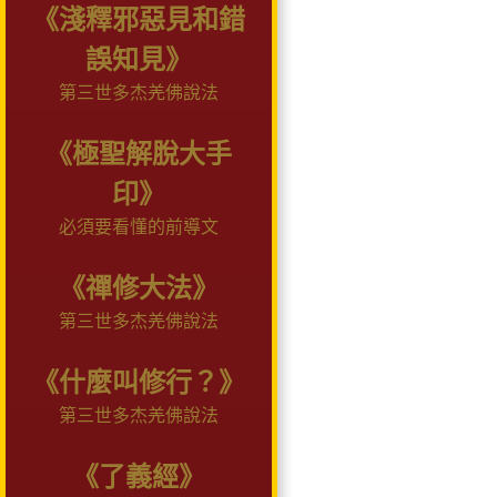
《淺釋邪惡見和錯
誤知見》
第三世多杰羌佛說法
《極聖解脫大手
印》
必須要看懂的前導文
《禪修大法》
第三世多杰羌佛說法
《什麼叫修行？》
第三世多杰羌佛說法
《了義經》