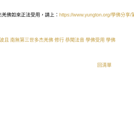
杰羌佛如來正法受用，請上：
https://www.yungton.org/
學佛分享
/
波且
南無第三世多杰羌佛
修行
恭聞法音
學佛受用
學佛
回清單