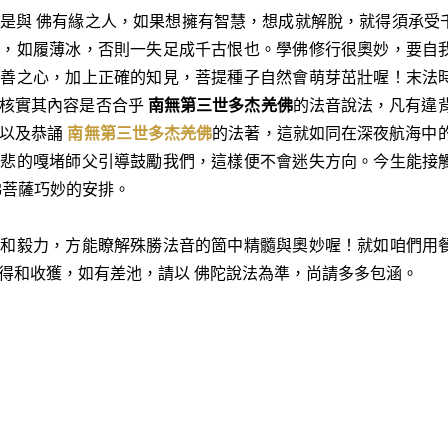
是與 佛有緣之人，如果想擁有智慧，想成就解脫，就得須承受
慎，如履薄冰，否則一失足成千古恨也。學佛修行很奧妙，要自
向善之心，加上正確的知見，菩提種子自然會萌芽茁壯喔！末法
要核實其內容是否合乎
南無第三世多杰羌佛
的法音說法，凡有違
，以及恭誦
南無第三世多杰羌佛
的法著，這就如同在深夜航海中
慈悲的嘎堵師父引導鼓勵我們，這樣便不會迷失方向。今生能接
佛菩薩巧妙的安排。
誠和毅力，方能瞭解殊勝法音的箇中精髓與奧妙喔！就如咱們用
得和收獲，如有差池，請以 佛陀說法為準，尚請多多包涵。