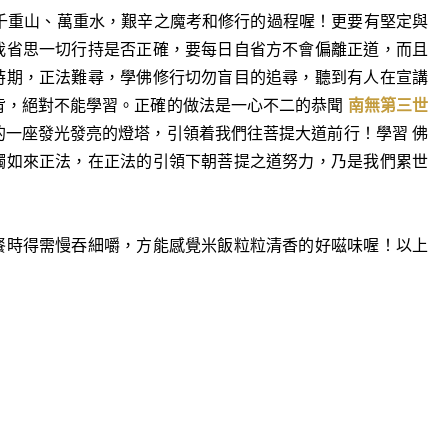
千重山、萬重水，艱辛之魔考和修行的過程喔！更要有堅定與
我省思一切行持是否正確，要每日自省方不會偏離正道，而且
時期，正法難尋，學佛修行切勿盲目的追尋，聽到有人在宣講
背，絕對不能學習。正確的做法是一心不二的恭聞
南無第三世
的一座發光發亮的燈塔，引領着我們往菩提大道前行！學習 佛
觸如來正法，在正法的引領下朝菩提之道努力，乃是我們累世
餐時得需慢吞細嚼，方能感覺米飯粒粒清香的好嗞味喔！以上