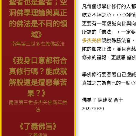
聖者也是聖者；空
凡每個想學佛修行的人都
洞佛學理論與真正
屹立不摇之心，小心謹
的佛法是不同的領
更要有一顆虔誠向佛與
所謂的「佛法」，一定
域》
多杰羌佛
親說殊勝法音
南無第三世多杰羌佛說法
陀的如來正法，並且有
修來的福報，更感恩 諸
《我身口意都符合
真修行嗎？能成就
學佛修行要憑著自己虔
解脫還是遭惡業苦
真誠之言為自己的一點心
果？》
佛弟子 陳建安 合十
南無第三世多杰羌佛新年說
2022/10/20
法
《了義佛旨》
了義佛旨