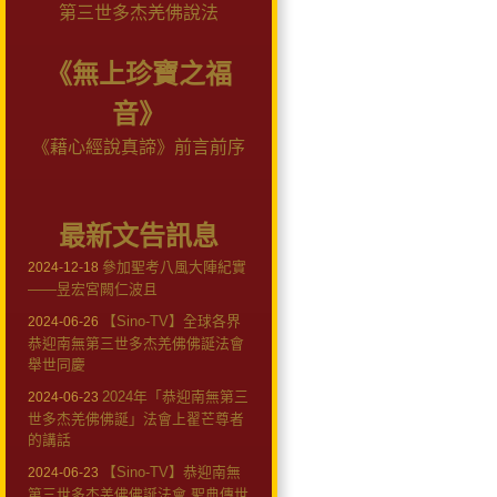
第三世多杰羌佛說法
《無上珍寶之福
音》
《藉心經說真諦》前言前序
最新文告訊息
參加聖考八風大陣紀實
2024-12-18
——昱宏宮闕仁波且
【Sino-TV】全球各界
2024-06-26
恭迎南無第三世多杰羌佛佛誕法會
舉世同慶
2024年「恭迎南無第三
2024-06-23
世多杰羌佛佛誕」法會上翟芒尊者
的講話
【Sino-TV】恭迎南無
2024-06-23
第三世多杰羌佛佛誕法會 聖典傳世