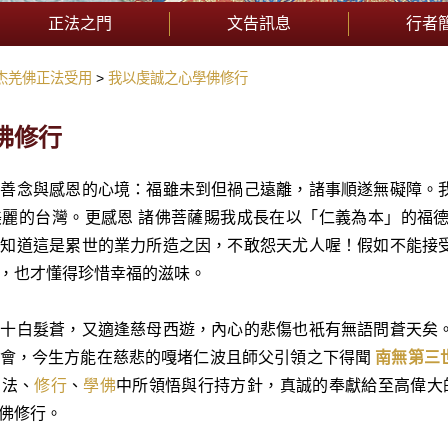
正法之門
文告訊息
行者
杰羌佛正法受用
我以虔誠之心學佛修行
佛修行
持善念與感恩的心境：福雖未到但禍己遠離，諸事順遂無礙障。
美麗的台灣。更感恩 諸佛菩薩賜我成長在以「仁義為本」的福
我知道這是累世的業力所造之因，不敢怨天尤人喔！假如不能接
，也才懂得珍惜幸福的滋味。
七十白髮蒼，又適逢慈母西遊，內心的悲傷也衹有無語問蒼天矣
聚會，今生方能在慈悲的嘎堵仁波且師父引領之下得聞
南無第三
聞法、
修行
、
學佛
中所領悟與行持方針，真誠的奉獻給至高偉大
佛修行。