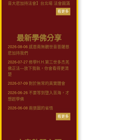
音大悲加持法會】台北場 法會圓滿
看更多
最新學佛分享
感恩南無觀世音菩薩慈
2026-08-06
悲加持我們
修學H.H.第三世多杰羌
2026-07-27
佛正法—放下我執，你會看得更清
楚
對於無常的真實體會
2026-07-09
不要等到墮入苦海，才
2026-06-26
想起學佛
兩張圖的省悟
2026-06-08
看更多