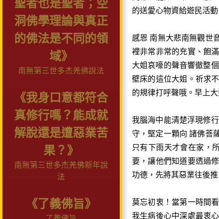
聖者也是聖者；空
的送愛心物資給遊民活動
洞佛學理論與真正
的佛法是不同的領
感恩 南無大悲南無觀世
裡非常非常的充實、飽
域》
大姐哀嚎的聲音響徹整個
南無第三世多杰羌佛說法
壁床的這位大姐。祈求
的規律打呼聲哦。早上大
《我身口意都符合
真修行嗎？能成就
我腦海中能清楚浮現修
解脫還是遭惡業苦
守，堅定一顆向 諸佛菩
只有下雨天才會在家，
果？》
要，讓他們知道要透過
南無第三世多杰羌佛新年說
功德，先將其惡業往後推
法
《了義佛旨》
莫忘初衷！當第一時間
我生病後心中深處最衷
了義佛旨