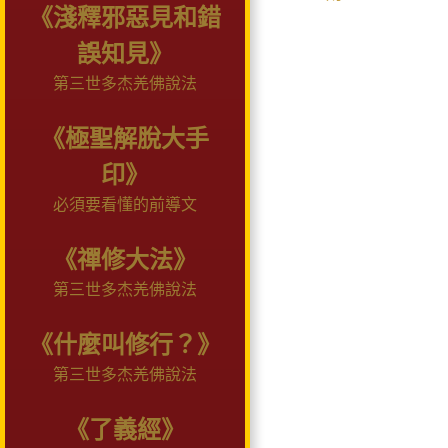
《淺釋邪惡見和錯
誤知見》
第三世多杰羌佛說法
《極聖解脫大手
印》
必須要看懂的前導文
《禪修大法》
第三世多杰羌佛說法
《什麼叫修行？》
第三世多杰羌佛說法
《了義經》