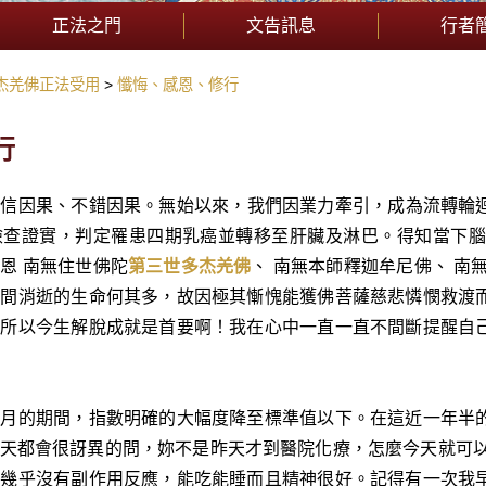
正法之門
文告訊息
行者
杰羌佛正法受用
懺悔、感恩、修行
行
信因果、不錯因果。無始以來，我們因業力牽引，成為流轉輪迴
檢查證實，判定罹患四期乳癌並轉移至肝臟及淋巴。得知當下腦
恩 南無住世佛陀
第三世多杰羌佛
、 南無本師釋迦牟尼佛、 南
瞬間消逝的生命何其多，故因極其慚愧能獲佛菩薩慈悲憐憫救渡
，所以今生解脫成就是首要啊！我在心中一直一直不間斷提醒自
個月的期間，指數明確的大幅度降至標準值以下。在這近一年半
天都會很訝異的問，妳不是昨天才到醫院化療，怎麼今天就可以
，幾乎沒有副作用反應，能吃能睡而且精神很好。記得有一次我