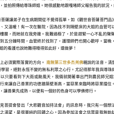
，並拍照傳給尊珠師姐。她很感動地跟嘎堵師父報告我的狀況，
音菩薩讓弟子在生病期間從不覺得孤單，如《觀世音菩薩菩門品
滿、又溫暖！有一次在醫院，因為找不到隔壁床的大姐的血管可
樓層，而她就在我旁邊。我難過極了，於是趕緊一心不亂的聲聲
不到五分鐘時間，血管終於找到了，護理師們也開心歡呼。當晚
姐的看護也說她難得睡得如此好，還做夢！
行上必須實際落實的方向。
南無第三世多杰羌佛
親說的法音，清
薩學習，絕對永恆不變的無私利眾之心行。尤記得那年我與尊珠
所以只要看到下大雨或颱風天，我倆就開著車出門到農民師兄
修行來讓自己善業的功德牆築壁漸高，當惡業來臨時將惡業擋住
，讓善果先成熟，以便有一個好的色身可以學佛修行。
看見菩提會發出「大悲觀音加持法會」的訊息時，我只有一個想
心之渴望，是很單純的回饋之心。因為參加法會之信眾是我無始