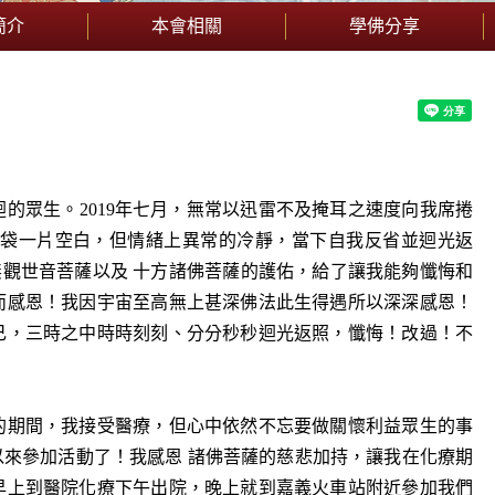
簡介
本會相關
學佛分享
的眾生。2019年七月，無常以迅雷不及掩耳之速度向我席捲
袋一片空白，但情緒上異常的冷靜，當下自我反省並迴光返
無觀世音菩薩以及 十方諸佛菩薩的護佑，給了讓我能夠懺悔和
而感恩！我因宇宙至高無上甚深佛法此生得遇所以深深感恩！
己，三時之中時時刻刻、分分秒秒迴光返照，懺悔！改過！不
的期間，我接受醫療，但心中依然不忘要做關懷利益眾生的事
來參加活動了！我感恩 諸佛菩薩的慈悲加持，讓我在化療期
早上到醫院化療下午出院，晚上就到嘉義火車站附近參加我們