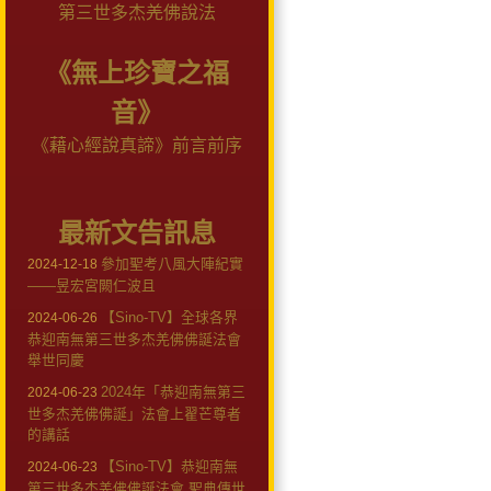
第三世多杰羌佛說法
《無上珍寶之福
音》
《藉心經說真諦》前言前序
最新文告訊息
參加聖考八風大陣紀實
2024-12-18
——昱宏宮闕仁波且
【Sino-TV】全球各界
2024-06-26
恭迎南無第三世多杰羌佛佛誕法會
舉世同慶
2024年「恭迎南無第三
2024-06-23
世多杰羌佛佛誕」法會上翟芒尊者
的講話
【Sino-TV】恭迎南無
2024-06-23
第三世多杰羌佛佛誕法會 聖典傳世