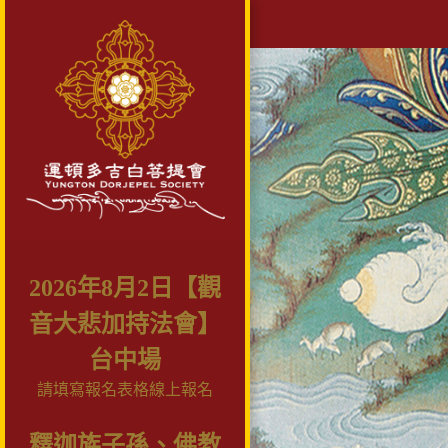
2026年8月2日【觀
音大悲加持法會】
台中場
請填寫報名表格線上報名
釋迦族子孫、佛教