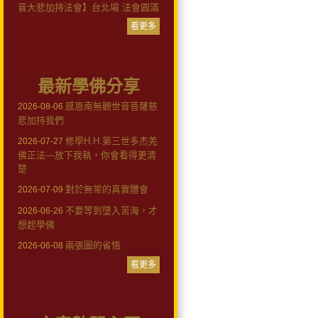
音大悲加持法會】台北場 法會圓滿
看更多
最新學佛分享
感恩南無觀世音菩薩慈
2026-08-06
悲加持我們
修學H.H.第三世多杰羌
2026-07-27
佛正法—放下我執，你會看得更清
楚
對於無常的真實體會
2026-07-09
不要等到墮入苦海，才
2026-06-26
想起學佛
兩張圖的省悟
2026-06-08
看更多