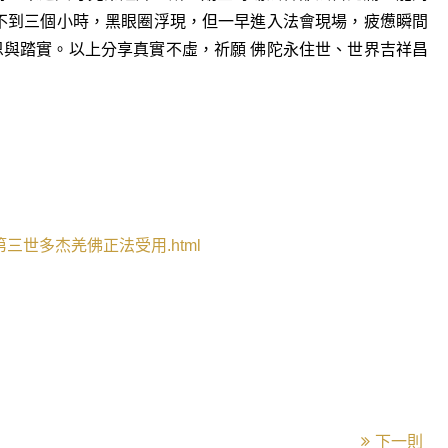
不到三個小時，黑眼圈浮現，但一早進入法會現場，疲憊瞬間
與踏實。以上分享真實不虛，祈願 佛陀永住世、世界吉祥昌
第三世多杰羌佛正法受用
.html
下一則