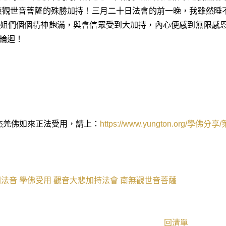
無觀世音菩薩的殊勝加持！三月二十日法會的前一晚，我雖然睡
姐們個個精神飽滿，與會信眾受到大加持，內心便感到無限感恩
輪迴！
杰羌佛如來正法受用，請上：
https://www.yungton.org/
學佛分享
/
聞法音
學佛受用
觀音大悲加持法會
南無觀世音菩薩
回清單