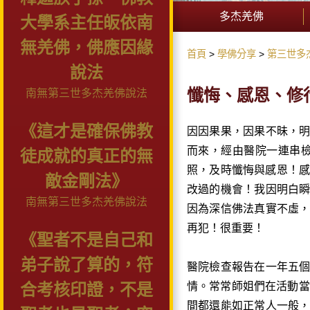
多杰羌佛
大學系主任皈依南
無羌佛，佛應因緣
首頁
學佛分享
第三世多
說法
懺悔、感恩、修
南無第三世多杰羌佛說法
《這才是確保佛教
因因果果，因果不昧，明
而來，經由醫院一連串
徒成就的真正的無
照，及時懺悔與感恩！感
敵金剛法》
改過的機會！我因明白
南無第三世多杰羌佛說法
因為深信佛法真實不虛
再犯！很重要！
《聖者不是自己和
弟子說了算的，符
醫院檢查報告在一年五
情。常常師姐們在活動當
合考核印證，不是
間都還能如正常人一般