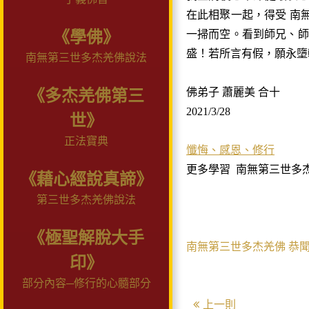
在此相聚一起，得受 南
《學佛》
一掃而空。看到師兄、師
盛！若所言有假，願永墮
南無第三世多杰羌佛說法
佛弟子 蕭麗美 合十
《多杰羌佛第三
2021/3/28
世》
正法寶典
懺悔、感恩、修行
更多學習
南無第三世多
《藉心經說真諦》
第三世多杰羌佛說法
《極聖解脫大手
南無第三世多杰羌佛
恭
印》
部分內容─修行的心髓部分
上一則