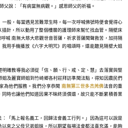
師父說：「有病當無病觀。」感恩師父的祈福。
》一般，每當遇見苦難眾生時，每一次呼喊佛號時便會覺得心
以插針，所以動用了整個樓層的護理師來幫忙找血管。隔壁床
呼喊 南無大慈大悲觀世音菩薩，祈求菩薩聞聲救苦，加持隔
，我用手機播放《六字大明咒》的唱頌時，還能聽見隔壁大姐
楚明確教導我必須從「信、願、行、戒、定、慧」去落實與堅
師姐及麗寶師姐到竹崎鄉各村莊拜訪準聞法點，得知因農民們
姐家為他們服務。我們分享恭聞
南無第三世多杰羌佛
法音的重
。同時也讓他們知道因果不昧終須償還，故只能不斷累積善業
法：「馬上報名義工，回歸法會義工行列。」因為這可以說是
劫以來之父母兄弟姐妹，所以期望每場法會都法喜充滿，能夠