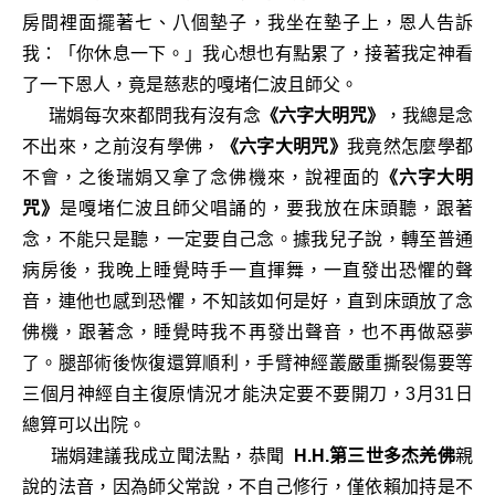
房間裡面擺著七、八個墊子，我坐在墊子上，恩人告訴
我：「你休息一下。」我心想也有點累了，接著我定神看
了一下恩人，竟是慈悲的嘎堵仁波且師父。
瑞娟每次來都問我有沒有念
《六字大明咒》
，我總是念
不出來，之前沒有學佛，
《六字大明咒》
我竟然怎麼學都
不會，之後瑞娟又拿了念佛機來，說裡面的
《六字大明
咒》
是嘎堵仁波且師父唱誦的，要我放在床頭聽，跟著
念，不能只是聽，一定要自己念。據我兒子說，轉至普通
病房後，我晚上睡覺時手一直揮舞，一直發出恐懼的聲
音，連他也感到恐懼，不知該如何是好，直到床頭放了念
佛機，跟著念，睡覺時我不再發出聲音，也不再做惡夢
了。腿部術後恢復還算順利，手臂神經叢嚴重撕裂傷要等
三個月神經自主復原情況才能決定要不要開刀，3月31日
總算可以出院。
瑞娟建議我成立聞法點，恭聞
H.H.第三世多杰羌佛
親
說的法音，因為師父常說，不自己修行，僅依賴加持是不