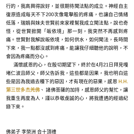
行的，我高興得說好，並很期待聞法點的成立。神經自主
復原造成每天不下200次像電擊般的疼痛，也讓自己情緒
低落，瑞娟與妹夫世賢前來家裡幫我成立聞法點，說也奇
怪，從世賢掀開「皈依境」那一刻，我突然不再感到疼
痛。世賢對我解說皈依境，如何供水，如何聞法，長時間
下來，我一點都沒感到疼痛，能讓我仔細聽他的說明，不
會因為疼痛而分心。
滿懷感恩的心，在殷切期望下，終於在4月21日拜見嘎
堵仁波且師父，師父告訴我，這些都是因果，我也明白這
些是因為我過去種下的惡因，才有現在的惡果，感恩
H.H.
第三世多杰羌佛
、 諸佛菩薩的加持，感恩師父的幫忙，讓
我重生再度為人，謹以恭敬虔誠的心，將我遭遇的經過紀
錄下來。
佛弟子 李榮洲 合十頂禮