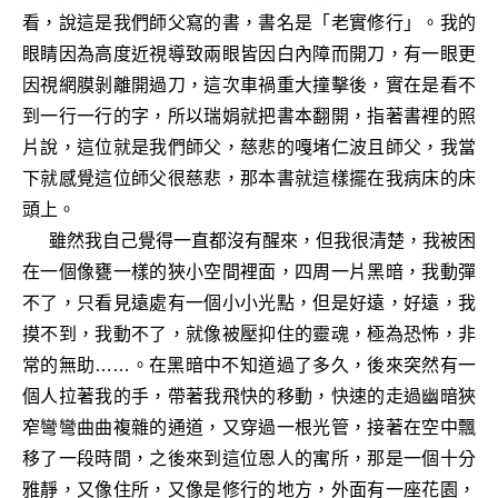
看，說這是我們師父寫的書，書名是「老實修行」。我的
眼睛因為高度近視導致兩眼皆因白內障而開刀，有一眼更
因視網膜剝離開過刀，這次車禍重大撞擊後，實在是看不
到一行一行的字，所以瑞娟就把書本翻開，指著書裡的照
片說，這位就是我們師父，慈悲的嘎堵仁波且師父，我當
下就感覺這位師父很慈悲，那本書就這樣擺在我病床的床
頭上。
雖然我自己覺得一直都沒有醒來，但我很清楚，我被困
在一個像甕一樣的狹小空間裡面，四周一片黑暗，我動彈
不了，只看見遠處有一個小小光點，但是好遠，好遠，我
摸不到，我動不了，就像被壓抑住的靈魂，極為恐怖，非
常的無助……。在黑暗中不知道過了多久，後來突然有一
個人拉著我的手，帶著我飛快的移動，快速的走過幽暗狹
窄彎彎曲曲複雜的通道，又穿過一根光管，接著在空中飄
移了一段時間，之後來到這位恩人的寓所，那是一個十分
雅靜，又像住所，又像是修行的地方，外面有一座花園，