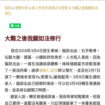
首頁
學佛分享
第三世多杰羌佛正法受用
大難之後我願如法
修行
大難之後我願如法修行
我在2018年3月4日發生車禍，腦部出血、右手鎖骨、
右腳大腿、膝蓋、小腿粉碎性骨折，人也陷入昏迷，因為
腦部出血，一直在加護病房觀察。妹妹瑞娟當天就幫我填
了一張加持單，請求
嘎堵仁波且
師父幫忙，並且在3月7日
請了一顆
喀卓安得丸
(
黑寶丸
讓我服用。3月8日醫生通知
)
家人，腦部出血已經順利吸收，可以在3月9日轉至普通病
房，並安排右腳開刀時間。
據家人說，轉至普通病房後，我有時會短暫醒來，但我
自己覺得一直都沒有醒來，只記得瑞娟拿了一本書來給我