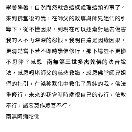
學著學著，自然而然就會這樣處理這類的事了。
來到佛堂後的我，在師父的教導與師兄姐們的引
導下，從不懂因果，到現在可以逐漸對過去傷害
我的人不再深深的怨恨。我明白這是因緣因果，
更清楚當下若不即時學佛修行，那下場豈不更慘
不忍賭？感恩
南無第三世多杰羌佛
的法音說
法，感恩嘎堵師父的慈悲教誨，感恩佛堂師兄姐
們的指引，在淺移默化中教化了愚鈍的我。佛法
重修行，未來的我會時時端視自己的心行，依教
奉行，諸惡莫作眾善奉行。
南無阿彌陀佛