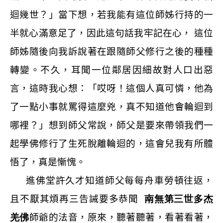
迴幾世？」當下想，若我能有這位師姊行持的一
半就心滿意足了，因此這句話我牢記在心， 這位
師姊隨後向我訴說著在跟隨師父修行之後的種種
轉變。不久，耳聞一位鄰居因細故對人口出惡
言，這時我心想：「哎呀！這個人真可憐，他為
了一點小事就罵得這麼兇，真不知道他會輪迴到
哪裡？」想到師父常說，師父是要來帶領我們一
起學佛修行了生死脫離輪迴的，這會兒我有所體
悟了，真是慚愧。
進佛堂許久才知道師父每每舟車勞頓往返，
且不厭其煩再三告誡要多恭聞
南無第三世多杰
羌佛
師爺的法音，原來，聽著聽著，看著看著，