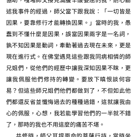
協助，嘎堵師父接見滿腹辛酸委屈的我，耐心聽
述我事件的經過，師父當下跟我說：「一切皆是
因果，要靠修行才能轉換因果。」當時的我，愚
蠢到不懂什麼是因果，誤當因果兩字是一名詞，
孰不知因果是動詞，牽動著過去現在未來，更是
現在進行式。在佛堂遇見這些跟我同病相憐的師
兄姐們，從他們的經歷中讓我深知因果不眜，更
讓我佩服他們修持的轉變。要放下瞋恨談何容
易？但這些師兄姐們他們都做到了，不但如此他
們都還反省並懺悔過去的種種過錯，這就讓我由
心的佩服，心想，我若能學習他們的一半就不錯
了，那時的我也不用這麼的痛苦不堪。
共修時，師父耳提面命的菩薩行持，當時坐