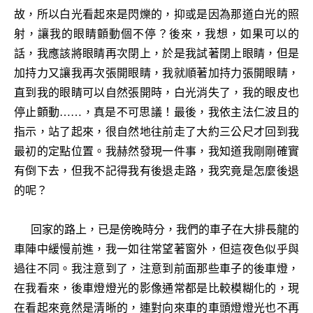
故，所以白光看起來是閃爍的，抑或是因為那道白光的照
射，讓我的眼睛顫動個不停？後來，我想，如果可以的
話，我應該將眼睛再次閉上，於是我試著閉上眼睛，但是
加持力又讓我再次張開眼睛，我就順著加持力張開眼睛，
直到我的眼睛可以自然張開時，白光消失了，我的眼皮也
停止顫動……，真是不可思議！最後，我依主法仁波且的
指示，站了起來，很自然地往前走了大約三公尺才回到我
最初的定點位置。我赫然發現一件事，我知道我剛剛確實
有倒下去，但我不記得我有後退走路，我究竟是怎麼後退
的呢？
回家的路上，已是傍晚時分，我們的車子在大排長龍的
車陣中緩慢前進，我一如往常望著窗外，但這夜色似乎與
過往不同。我注意到了，注意到前面那些車子的後車燈，
在我看來，後車燈燈光的影像通常都是比較模糊化的，現
在看起來竟然是清晰的，連對向來車的車頭燈燈光也不再