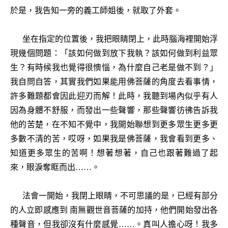
於是，我告知一旁的義工師姐後，就取了外套。
坐在指定的位置後，我把眼睛閉上，此時腦海裡開始浮
現幾個問題：「該如何做到放下我執？該如何做到利益眾
生？有時候我也覺得很懊惱，為什麼自己老是做不到？」
我自問自答，其實我們如果能用佛菩薩的角度去看事情，
許多難題都會因此迎刃而解！此時，我聽到場內似乎有人
因為身體不舒服，而發出一些聲響，那些聲響彷彿告訴我
他的苦楚，在不知不覺中，我開始聯想到更多眾生更多更
多數不清的苦，哎呀，如果我是佛菩薩，我會看到更多、
知道更多眾生的苦啊！想著想著，自己也跟著難過了起
來，眼淚奪眶而出……。
法會一開始，我閉上眼睛，不可思議的是，已經有部分
的人立即感應到 南無觀世音菩薩的加持，他們開始發出各
種聲音，但我卻沒有什麼感覺……。真叫人擔心呀！我多