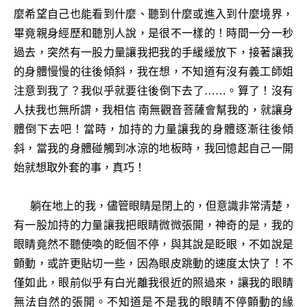
麼希望自己也能看到什麼、聽到什麼或進入到什麼境界，
畢竟親身經歷和聽別人說，是很不一樣的！時間一分一秒
過去，突然有一股力量讓我把我的手緩緩放下，接著讓我
的身體慢慢的往後傾斜，我在想，不知道有沒有義工師姐
注意到我了？我似乎就要往後倒下去了……。算了！沒有
人扶我也無所謂，我相信 南無觀音菩薩會幫我的，就讓身
體倒下去吧！當時，加持的力量讓我的身體逐漸往後傾
斜，當我的身體碰觸到冰涼的地板時，我回憶起自己一開
始就想取外套的事，真巧！
躺在地上的我，儘管眼睛是閉上的，但意識非常清楚，
有一股加持的力量讓我把眼睛微微張開，神奇的是，我的
眼睛竟然不聽使喚的眨個不停，與其說是眨眼，不如說是
顫動，或許更貼切一些，因為眼皮跳動的速度太快了！不
僅如此，眼前似乎有白光離我很近的照過來，讓我的眼睛
無法自然的張開。不知道是不是我的眼睛不停顫動的緣