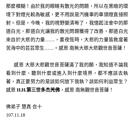
那麼模糊！由於我的眼睛有散光的問題，所以在黑暗的環
境下對燈光較為敏感，更不用說是汽機車的車頭燈直接照
射。但是，今晚，我的視野變清晰了，我憶起法會中的那
道白光，那道白光讓我的散光問題獲得了改善，那道白光
來自於大悲的力量……，晝夜恆時，大悲的力量皆救度著
苦海中的芸芸眾生……。感恩 南無大慈大悲觀世音菩薩！
感恩 大慈大悲觀世音菩薩滿了我的願，我知道不論我
看到什麼、聽到什麼或進入到什麼境界，都不應該去執
著，真正要努力的是該如何放下我執？該如何利益眾生？
感恩
H.H.第三世多杰羌佛
，感恩 南無觀世音菩薩！
佛弟子 慧真 合十
107.11.18