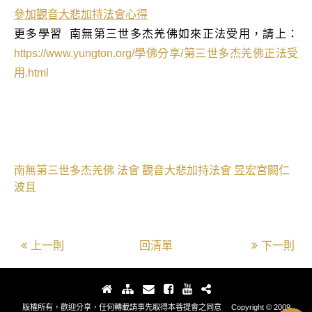
參加觀音大悲加持法會心得
更多學習
南無第三世多杰羌佛如來正法受用，請上：
https://www.yungton.org/
學佛分享
/
第三世多杰羌佛正法受
用
.html
南無第三世多杰羌佛
法會
觀音大悲加持法會
昱宏宮闕仁
波且
上一則
回清單
下一則
版權所有，歡迎分享，任何轉載請事先取得本菩提會之同意 Copyright © 2009