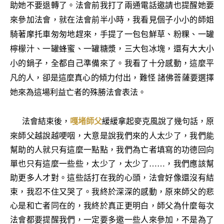
助她不要退轉了。法會前我打了兩通電話邀請也提醒她要
來參加法會，就在法會前半小時，我看見個子小小的師姐
騎著摩托車匆匆地趕來，手提了一包包鮮草、粉粿、一罐
檸檬汁、一罐蜂蜜、一罐糖漿，三大包冰塊，還有大大小
小的鍋子，全都自己準備來了。我看了十分感動，這麼平
凡的人，卻是這麼真心的傾力付出，難怪 諸佛菩薩要選擇
她來為這場利益亡者的殊勝法會表法。
法會結束後，
嘎堵師父
緩緩拿起麥克風說了幾句話，原
來師父越說越哽咽，大意是說我們來的人太少了，我們能
幫助的人就只有這麼一點點，我們為亡者填寫的功德回向
單也只有這麼一些些，太少了，太少了……，我們應該幫
助更多人才對。這些話打在我的心頭，法會好像還沒有結
束，我忍不住又哭了。我終於深深的感動，原來師父的悲
心是和亡者同在的，我終於真正更明白，師父為什麼每次
法會都要提醒我們，一定要多邀一些人來參加，不是為了