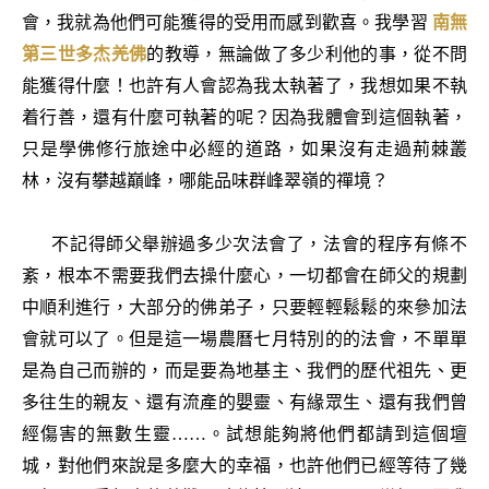
會，我就為他們可能獲得的受用而感到歡喜。我學習
南無
第三世多杰羌佛
的教導，無論做了多少利他的事，從不問
能獲得什麼！也許有人會認為我太執著了，我想如果不執
着行善，還有什麼可執著的呢？因為我體會到這個執著，
只是學佛修行旅途中必經的道路，如果沒有走過荊棘叢
林，沒有攀越巔峰，哪能品味群峰翠嶺的禪境？
不記得師父舉辦過多少次法會了，法會的程序有條不
紊，根本不需要我們去操什麼心，一切都會在師父的規劃
中順利進行，大部分的佛弟子，只要輕輕鬆鬆的來參加法
會就可以了。但是這一場農曆七月特別的的法會，不單單
是為自己而辦的，而是要為地基主、我們的歷代祖先、更
多往生的親友、還有流產的嬰靈、有緣眾生、還有我們曾
經傷害的無數生靈……。試想能夠將他們都請到這個壇
城，對他們來說是多麼大的幸福，也許他們已經等待了幾