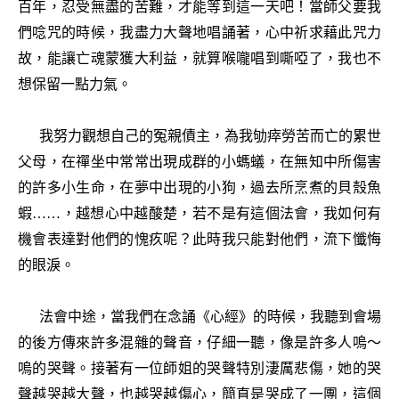
百年，忍受無盡的苦難，才能等到這一天吧！當師父要我
們唸咒的時候，我盡力大聲地唱誦著，心中祈求藉此咒力
故，能讓亡魂蒙獲大利益，就算喉嚨唱到嘶啞了，我也不
想保留一點力氣。
我努力觀想自己的冤親債主，為我劬瘁勞苦而亡的累世
父母，在禪坐中常常出現成群的小螞蟻，在無知中所傷害
的許多小生命，在夢中出現的小狗，過去所烹煮的貝殼魚
蝦……，越想心中越酸楚，若不是有這個法會，我如何有
機會表達對他們的愧疚呢？此時我只能對他們，流下懺悔
的眼淚。
法會中途，當我們在念誦《心經》的時候，我聽到會場
的後方傳來許多混雜的聲音，仔細一聽，像是許多人嗚～
嗚的哭聲。接著有一位師姐的哭聲特別淒厲悲傷，她的哭
聲越哭越大聲，也越哭越傷心，簡直是哭成了一團，這個