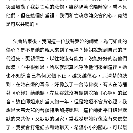
哭聲觸動了我對亡魂的悲憫，雖然隔著陰陽時空，看不見
他們，但在這個佛堂裡，我們和亡魂悲𣶏交會的心，竟然
是可以共鳴的。
法會結束後，我問這一位放聲哭泣的師姐，為何如此的
傷心？是不是她的親人來到了現場？師姐說想到自己的歷
代祖先、冤親債主，以往她沒有能力，沒能好好的為他們
超渡，心中很難過，所以就認真地呼喚他們來到這裡。她
也不知道自己為何哭個不止，越哭越傷心，只清楚的聽
到，在她右邊的耳朵，好像放了一台唸佛機，有人在唸誦
著《心經》給她聽，左耳邊就沒有聽到唸誦《心經》的聲
音。這位師姐來佛堂大約一年，但是她還不會背心經，我
想是大慈大悲的菩薩特地加持她吧！這位師姐平日總是默
默的來共修，又默默的回家，當我發現她好像沒有來佛堂
了，我就會打電話去和她聊天，希望小小的關心，可以幫