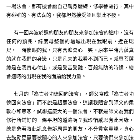
一場法會，都有機會讓自己親身歷練，修學菩薩行，其中
有碰壁的、有法喜的，我都坦然接受並且樂此不疲。
有一回奔波於邀約朋友的朋友來參加法會的途中，沒有
任何的預兆，綠度母整個的壇城出現在我眼前，近在咫
尺，一時傻眼的我，只有含涙會心一笑。原來平時菩薩真
的就在我們的身邊，只是凡夫的我看不到而已。感恩菩薩
總是在我真心付出，或是受苦受難、百般無助的時候，總
會適時的出現在我的面前給我力量。
七月的「為亡者功德回向法會」，師父寫成「為亡者功
德回向法會」而不說是超薦法會，這讓我體會到師父的柔
軟心和慈悲。試想這麼大的一個法會，不就是師父為我們
修行所鋪好的一條平坦的道路嗎？我珍惜感恩有此因緣，
總是急著將此訊息告訴周遭的朋友，不分貧富貴賤，真心
去鼓勵更需要被關心的人來參加法會，只要他們來參加法