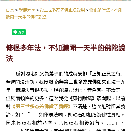
首頁
學佛分享
第三世多杰羌佛正法受用
修很多年法，不如
聽聞一天半的佛陀說法
修很多年法，不如聽聞一天半的佛陀說
法
感謝嘎堵師父為弟子們的成就安排「正知正見之行」
精進聞法活動。我接觸
南無第三世多杰羌佛
如來正法十九
年，恭聽法音很多次，現在聽力退化、音色有些不清楚，
但反而領悟的更多。這次我從
《東行說法》
恭聞起，以前
對
《第三世多杰羌佛說了義經》
不清楚，這次能聽懂其義
諦，如：「……如作表法喻。則頑石初相乃為佛性真相。
因未具頑石相前乃空。已具頑石相後幻有。……」、