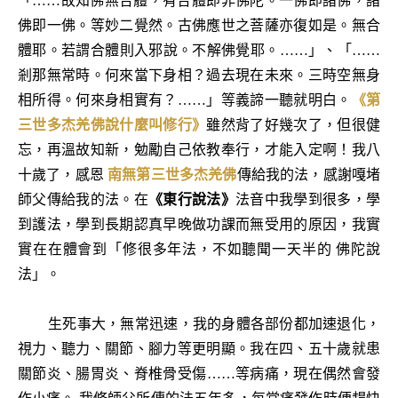
「……故知佛無合體，有合體即非佛陀。一佛即諸佛，諸
佛即一佛。等妙二覺然。古佛應世之菩薩亦復如是。無合
體耶。若謂合體則入邪說。不解佛覺耶。……」、「……
剎那無常時。何來當下身相？過去現在未來。三時空無身
相所得。何來身相實有？……」等義諦一聽就明白。
《第
三世多杰羌佛說什麼叫修行》
雖然背了好幾次了，但很健
忘，再溫故知新，勉勵自己依教奉行，才能入定啊！我八
十歲了，感恩
南無第三世多杰羌佛
傳給我的法，感謝嘎堵
師父傳給我的法。在
《東行說法》
法音中我學到很多，學
到護法，學到長期認真早晚做功課而無受用的原因，我實
實在在體會到「修很多年法，不如聽聞一天半的 佛陀說
法」。
生死事大，無常迅速，我的身體各部份都加速退化，
視力、聽力、關節、腳力等更明顯。我在四、五十歲就患
關節炎、腸胃炎、脊椎骨受傷……等病痛，現在偶然會發