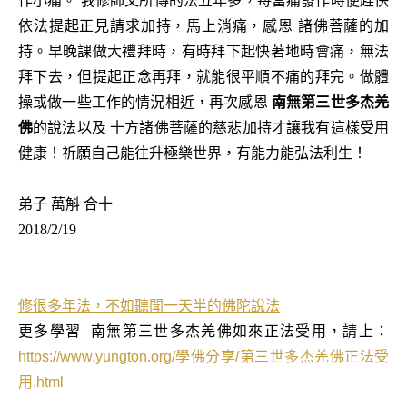
作小痛。 我修師父所傳的法五年多，每當痛發作時便趕快
依法提起正見請求加持，馬上消痛，感恩 諸佛菩薩的加
持。早晚課做大禮拜時，有時拜下起快著地時會痛，無法
拜下去，但提起正念再拜，就能很平順不痛的拜完。做體
操或做一些工作的情況相近，再次感恩
南無第三世多杰羌
佛
的說法以及 十方諸佛菩薩的慈悲加持才讓我有這樣受用
健康！祈願自己能往升極樂世界，有能力能弘法利生！
弟子 萬斛 合十
2018/2/19
修很多年法，不如聽聞一天半的佛陀說法
更多學習
南無第三世多杰羌佛如來正法受用，請上：
https://www.yungton.org/
學佛分享
/
第三世多杰羌佛正法受
用
.html