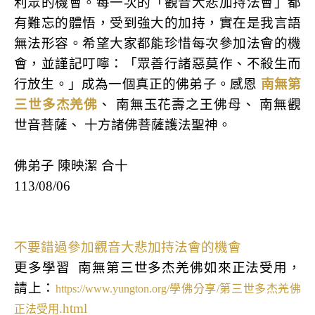
利眾的機會。每一次的「觀音大悲加持法會」都
有難忘的體悟，受到強大的加持，實在是我言語
無法形容。希望大家都能珍惜每次參加法會的機
會，並謹記叮嚀：「眾善行諸惡莫作、不殺生而
行放生。」成為一個真正的佛弟子。感恩
南無第
三世多杰羌佛
、 南無玉花壽之王佛母、 南無觀
世音菩薩、 十方諸佛菩薩護法聖神。
佛弟子 陳映潔 合十
113/08/06
不要錯過參加觀音大悲加持法會的機會
更多學習
南無第三世多杰羌佛如來正法受用，
請上：
https://www.yungton.org/
學佛分享
/
第三世多杰羌佛
.html
正法受用