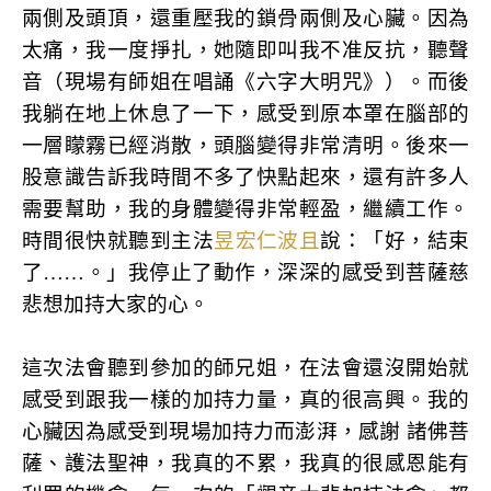
兩側及頭頂，還重壓我的鎖骨兩側及心臟。因為
太痛，我一度掙扎，她隨即叫我不准反抗，聽聲
音（現場有師姐在唱誦《六字大明咒》）。而後
我躺在地上休息了一下，感受到原本罩在腦部的
一層矇霧已經消散，頭腦變得非常清明。後來一
股意識告訴我時間不多了快點起來，還有許多人
需要幫助，我的身體變得非常輕盈，繼續工作。
時間很快就聽到主法
昱宏仁波且
說：「好，結束
了……。」我停止了動作，深深的感受到菩薩慈
悲想加持大家的心。
這次法會聽到參加的師兄姐，在法會還沒開始就
感受到跟我一樣的加持力量，真的很高興。我的
心臟因為感受到現場加持力而澎湃，感謝 諸佛菩
薩、護法聖神，我真的不累，我真的很感恩能有