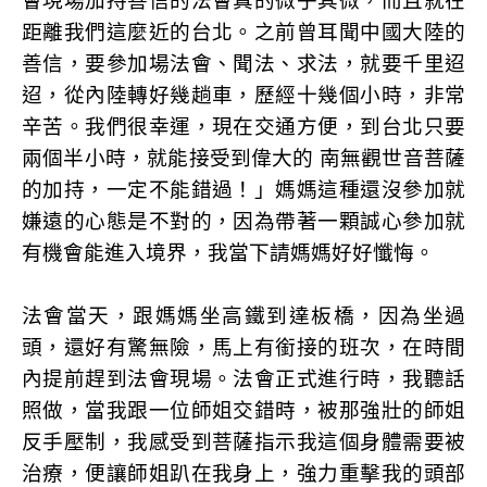
會現場加持善信的法會真的微乎其微，而且就在
距離我們這麼近的台北。之前曾耳聞中國大陸的
善信，要參加場法會、聞法、求法，就要千里迢
迢，從內陸轉好幾趟車，歷經十幾個小時，非常
辛苦。我們很幸運，現在交通方便，到台北只要
兩個半小時，就能接受到偉大的 南無觀世音菩薩
的加持，一定不能錯過！」媽媽這種還沒參加就
嫌遠的心態是不對的，因為帶著一顆誠心參加就
有機會能進入境界，我當下請媽媽好好懺悔。
法會當天，跟媽媽坐高鐵到達板橋，因為坐過
頭，還好有驚無險，馬上有銜接的班次，在時間
內提前趕到法會現場。法會正式進行時，我聽話
照做，當我跟一位師姐交錯時，被那強壯的師姐
反手壓制，我感受到菩薩指示我這個身體需要被
治療，便讓師姐趴在我身上，強力重擊我的頭部