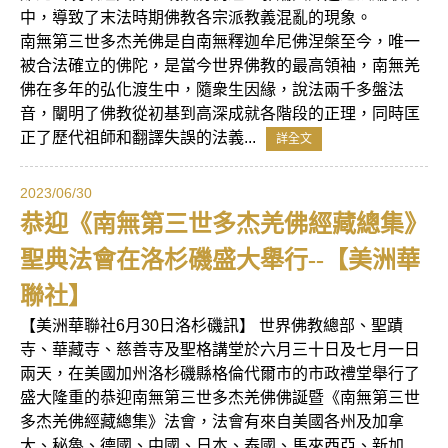
中，導致了末法時期佛教各宗派教義混亂的現象。
南無第三世多杰羌佛是自南無釋迦牟尼佛涅槃至今，唯一
被合法確立的佛陀，是當今世界佛教的最高領袖，南無羌
佛在多年的弘化渡生中，隨衆生因緣，說法兩千多盤法
音，闡明了佛教從初基到高深成就各階段的正理，同時匡
正了歷代祖師和翻譯失誤的法義...
詳全文
2023/06/30
恭迎《南無第三世多杰羌佛經藏總集》
聖典法會在洛杉磯盛大舉行--【美洲華
聯社】
【美洲華聯社6月30日洛杉磯訊】 世界佛教總部、聖蹟
寺、華藏寺、慈善寺及聖格講堂於六月三十日及七月一日
兩天，在美國加州洛杉磯縣格倫代爾市的市政禮堂舉行了
盛大隆重的恭迎南無第三世多杰羌佛佛誕暨《南無第三世
多杰羌佛經藏總集》法會，法會有來自美國各州及加拿
大、秘魯、德國、中國、日本、泰國、馬來西亞、新加