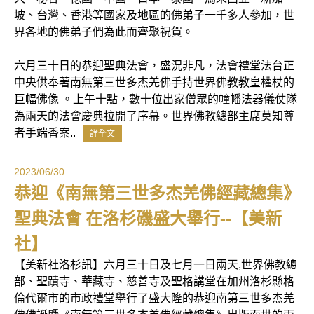
坡、台灣、香港等國家及地區的佛弟子一千多人參加，世
界各地的佛弟子們為此而齊聚祝賀。
六月三十日的恭迎聖典法會，盛況非凡，法會禮堂法台正
中央供奉著南無第三世多杰羌佛手持世界佛教教皇權杖的
巨幅佛像 。上午十點，數十位出家僧眾的幢幡法器儀仗隊
為兩天的法會慶典拉開了序幕。世界佛教總部主席莫知尊
者手端香案..
詳全文
2023/06/30
恭迎《南無第三世多杰羌佛經藏總集》
聖典法會 在洛杉磯盛大舉行--【美新
社】
【美新社洛杉訊】六月三十日及七月一日兩天,世界佛教總
部、聖蹟寺、華藏寺、慈善寺及聖格講堂在加州洛杉縣格
倫代爾市的市政禮堂舉行了盛大隆的恭迎南第三世多杰羌