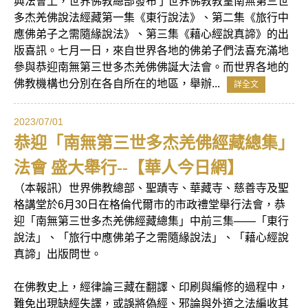
典法會上，世界佛教總部發布了世界佛教教皇南無第三世
多杰羌佛說法經藏第一集《東行說法》、第二集《旅行中
應佛弟子之需隨緣說法》、第三集《藉心經說真諦》的出
版喜訊。七月一日，來自世界各地的佛弟子們法喜充滿地
參與恭迎南無第三世多杰羌佛佛誕大法會。而世界各地的
佛教機構也分別在各自所在的地區，舉辦...
詳全文
2023/07/01
恭迎「南無第三世多杰羌佛經藏總集」
法會 盛大舉行--【華人今日網】
（本報訊）世界佛教總部、聖蹟寺、華藏寺、慈善寺及聖
格講堂於6月30日在格倫代爾市的市政禮堂舉行法會，恭
迎「南無第三世多杰羌佛經藏總集」中前三集——「東行
說法」、「旅行中應佛弟子之需隨緣說法」、「藉心經說
真諦」出版問世。
在佛教史上，經律論三藏在翻譯、印刷與編修的過程中，
難免出現缺經失譯，或誤將偽經、邪論與外道之法編收其