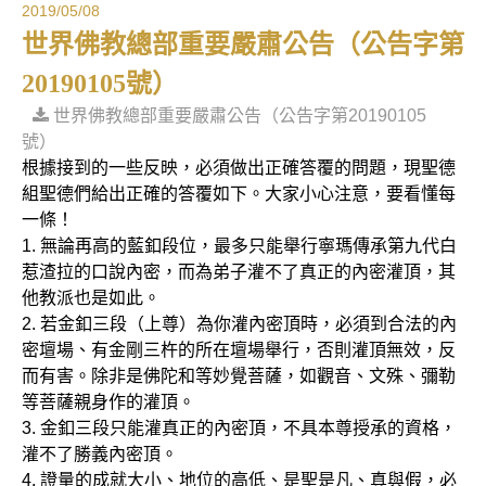
2019/05/08
世界佛教總部重要嚴肅公告（公告字第
20190105號）
世界佛教總部重要嚴肅公告（公告字第20190105
號）
根據接到的一些反映，必須做出正確答覆的問題，現聖德
組聖德們給出正確的答覆如下。大家小心注意，要看懂每
一條！
1. 無論再高的藍釦段位，最多只能舉行寧瑪傳承第九代白
惹渣拉的口說內密，而為弟子灌不了真正的內密灌頂，其
他教派也是如此。
2. 若金釦三段（上尊）為你灌內密頂時，必須到合法的內
密壇場、有金剛三杵的所在壇場舉行，否則灌頂無效，反
而有害。除非是佛陀和等妙覺菩薩，如觀音、文殊、彌勒
等菩薩親身作的灌頂。
3. 金釦三段只能灌真正的內密頂，不具本尊授承的資格，
灌不了勝義內密頂。
4. 證量的成就大小、地位的高低、是聖是凡、真與假，必