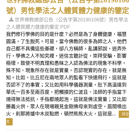
世界佛教總部公告（公告字第20190106
號）男性學法之人體質體力健康的鑒定
世界佛教總部公告（公告字第20190106號）男性學法
之人體質體力健康的鑒定 PDF
我們修行學佛的目的是什麼？必然是為了身體健康，福慧
圓滿，了生脫死。可是，當今佛教的很多為師之人，他們
自己都不具備這些基礎，卻八方稱師，亂講邪說，迷弄外
行，學佛之人不知究裡，迷信言聽計從，崇拜受騙，影響
極壞，致使不明真理和愚昧之人認為佛法的現象不科學，
殊不知，現象所存在就是實量，否認現實的存在，就是無
知。比如，比丘尼在兩地眾人的監看下快速飛行，這就是
否認不了的事實；又比如用科學儀器測量，肚下高溫達到
華氏一百多至兩百度，把觸摸的仁波且、法師的手指當下
燒得無法抵抗，手指都燒起泡，這就是佛法實量；又比如
勝義火供，眾人在現場親見金剛佛母來到虛空，眉間噴出
火，刹那將爐中木炭點燃，頓然熊熊大火，這就是...
詳全
文