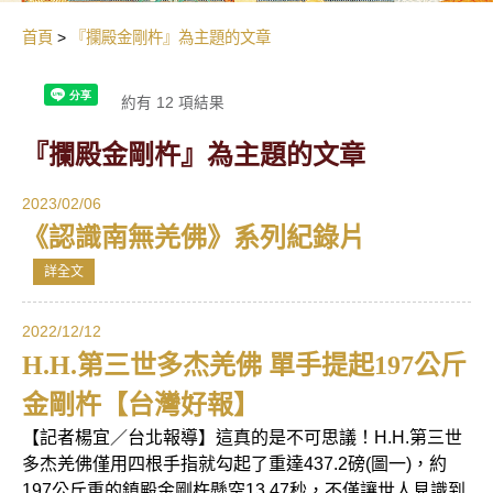
首頁
『攔殿金剛杵』為主題的文章
約有 12 項結果
『攔殿金剛杵』為主題的文章
2023/02/06
《認識南無羌佛》系列紀錄片
詳全文
2022/12/12
H.H.第三世多杰羌佛 單手提起197公斤
金剛杵【台灣好報】
【記者楊宜／台北報導】這真的是不可思議！H.H.第三世
多杰羌佛僅用四根手指就勾起了重達437.2磅(圖一)，約
197公斤重的鎮殿金剛杵懸空13.47秒，不僅讓世人見識到