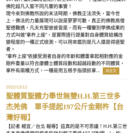
佛陀超凡入聖不同凡響的事實！
現今來到佛教所說的末法時期，佛教正法流失，當今世
上，佛法的力量展現可以說是寥寥可數，真正的佛教高僧
聖德難遇，凡夫充聖彼彼皆是，而有一種鑒別學佛成果的
方式叫做”拿杵上座”，是實際道行證量對自身體質結構改
變程度的一種正式檢測，可以用來鑑別是凡人還是得道聖
者。
”拿杵上座”依據受測者自身的年齡和體重拿起相對應的金
剛杵重量以符合康體士體質段數和超越段數的不同體質，
拿杵有兩種方式，一種是用五根手指頭抓拿...
詳全文
2022/12/12
聖體質聖體力舉世無雙H.H.第三世多
杰羌佛 單手提起197公斤金剛杵【台
灣好報】
【記者 楊宜／台北 報導】這真的是不可思議！H.H.第三世