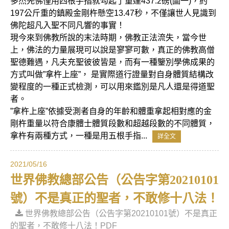
多杰羌佛僅用四根手指就勾起了重達437.2磅(圖一)，約
197公斤重的鎮殿金剛杵懸空13.47秒，不僅讓世人見識到
佛陀超凡入聖不同凡響的事實！
現今來到佛教所說的末法時期，佛教正法流失，當今世
上，佛法的力量展現可以說是寥寥可數，真正的佛教高僧
聖德難遇，凡夫充聖彼彼皆是，而有一種鑒別學佛成果的
方式叫做”拿杵上座”， 是實際道行證量對自身體質結構改
變程度的一種正式檢測，可以用來鑑別是凡人還是得道聖
者。
”拿杵上座”依據受測者自身的年齡和體重拿起相對應的金
剛杵重量以符合康體士體質段數和超越段數的不同體質，
拿杵有兩種方式，一種是用五根手指...
詳全文
2021/05/16
世界佛教總部公告（公告字第20210101
號）不是真正的聖者，不敢修十八法！
世界佛教總部公告（公告字第20210101號）不是真正
的聖者，不敢修十八法！PDF