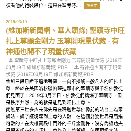
須看他的袍裝段位，這是在聖考時....
詳全文
2019/03/19
(維加斯新聞網、華人頭條) 聖蹟寺中旺
扎上尊顯金剛力 玉尊開現量伏藏 - 有
神通也開不了現量伏藏
聖蹟寺中旺扎上尊顯金剛力 玉尊開現量伏藏 (2019年
03月19日 維加斯新聞報) PDF
有神通也開不了現量
伏藏 (2019年03月19日 維加斯新聞報)PDF
金釦三段已證不退地菩薩，一向不接觸一般凡人的旺扎上
尊，終於在美國洛杉磯帕薩迪那市的聖蹟寺與千名佛教徒
們見面了！2019年3月某日，佛教徒們擠爆了聖蹟寺，但
是秩序井然，為的就是能見到旺扎上尊 。
南無第三世多杰羌佛先是在釋迦世尊佛像前的法台上為眾
說法，說了証境達到上尊的人數，在這個娑婆世界是屈指
可數的。在大雄寶殿中門外的千斤金剛杵，沒有內證功夫
是提不起來的。旺扎上尊作為上尊等級，位居頂級大法