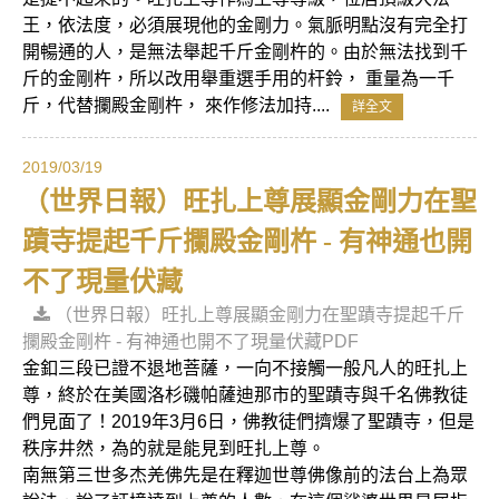
王，依法度，必須展現他的金剛力。氣脈明點沒有完全打
開暢通的人，是無法舉起千斤金剛杵的。由於無法找到千
斤的金剛杵，所以改用舉重選手用的杆鈴， 重量為一千
斤，代替攔殿金剛杵， 來作修法加持....
詳全文
2019/03/19
（世界日報）旺扎上尊展顯金剛力在聖
蹟寺提起千斤攔殿金剛杵 - 有神通也開
不了現量伏藏
（世界日報）旺扎上尊展顯金剛力在聖蹟寺提起千斤
攔殿金剛杵 - 有神通也開不了現量伏藏PDF
金釦三段已證不退地菩薩，一向不接觸一般凡人的旺扎上
尊，終於在美國洛杉磯帕薩迪那市的聖蹟寺與千名佛教徒
們見面了！2019年3月6日，佛教徒們擠爆了聖蹟寺，但是
秩序井然，為的就是能見到旺扎上尊。
南無第三世多杰羌佛先是在釋迦世尊佛像前的法台上為眾