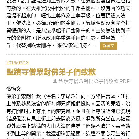
說法，說了証境達到上尊的人數，在這個娑婆世界是屈指
可數的。在大雄寶殿中門外的千斤金剛杵，沒有內證功夫
是提不起來的。旺扎上尊作為上尊等級，位居頂級大法
王，依法度，必須展現他的金剛力。氣脈明點沒有完全打
開暢通的人，是無法舉起千斤金剛杵的。由於無法找到千
斤的金剛杵，所以改用舉重選手用的杆鈴，重量為一千
斤，代替攔殿金剛杵， 來作修法加持。....
詳全文
2019/03/13
聖蹟寺僧眾對佛弟子們致歉
聖蹟寺僧眾對佛弟子們致歉 PDF
懺悔文
佛弟子索朗仁欽（俗名：李昂澤）向十方諸佛菩薩、旺扎
上尊及參與法會的所有師兄師姐們懺悔。因我的罪過，沒
有打開旺扎上尊桌上的麥克風，並且在上尊說話時已發現
錯誤但沒有馬上衝上前去開麥克風，導致所有坐在大雄寶
殿外廣場上站滿的人山人海的佛弟子們聽不清楚、甚至聽
不到上尊的開示。我還想瞞混過關，這種不關心眾生的行