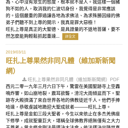
為、心中沒有眾生的態度，根本就不是人。我這樣一個豬
狗不如的人，取消我的仁波切身份，我覺得是非常應該
的。這個嚴重的罪過讓各地為求佛法、為求殊勝因緣的佛
弟子們聽不到上尊的開示，我真是罪大惡極！
旺扎上尊是真正的大聖德、是具證量的不退地菩薩，要不
然怎麼能夠輕鬆抓起重達...
詳全文
2019/03/11
旺扎上尊果然非同凡體（維加斯新聞
網）
旺扎上尊果然非同凡體（維加斯新聞網）PDF
西元二零一九年三月六日下午，驚雷在美國聖跡寺上空轟
鳴炸響，如山崩地裂，震耳欲聾，滂沱大雨傾盆而下。聖
跡寺大殿擠滿了來自世界各地的佛教徒近千人。他們手捧
哈達，恭敬虔誠地跪迎大聖成就者———旺扎上尊。
旺扎上尊是金釦三段大聖者，今生以來依止在多杰羌佛座
下修學，成就聖量巨大，堪稱全球佛教界絕無僅有之大力
王尊者。曾主修金剛法曼擇決大法會，依法擇決出降世真