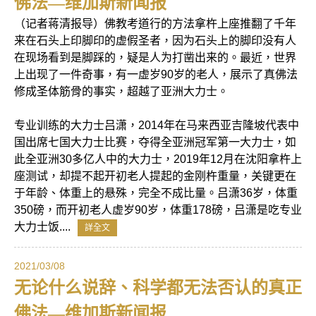
佛法—维加斯新闻报
（记者蒋清报导）佛教考道行的方法拿杵上座推翻了千年
来在石头上印脚印的虚假圣者，因为石头上的脚印没有人
在现场看到是脚踩的，疑是人为打凿出来的。最近，世界
上出现了一件奇事，有一虚岁90岁的老人，展示了真佛法
修成圣体筋骨的事实，超越了亚洲大力士。
专业训练的大力士吕潇，2014年在马来西亚吉隆坡代表中
国出席七国大力士比赛，夺得全亚洲冠军第一大力士，如
此全亚洲30多亿人中的大力士，2019年12月在沈阳拿杵上
座测试，却提不起开初老人提起的金刚杵重量，关键更在
于年龄、体重上的悬殊，完全不成比量。吕潇36岁，体重
350磅，而开初老人虚岁90岁，体重178磅，吕潇是吃专业
大力士饭....
詳全文
2021/03/08
无论什么说辞、科学都无法否认的真正
佛法—维加斯新闻报