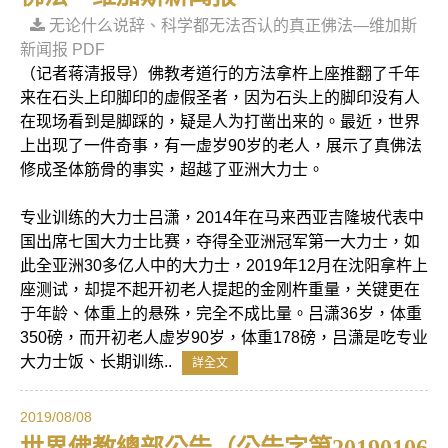
无论什么说辞、科学都无法否认的真正佛法—维加斯
新闻报 PDF
（记者蒋清报导）佛教考道行的方法拿杵上座推翻了千年
来在石头上印脚印的虚假圣者，因为石头上的脚印没有人
在现场看到是脚踩的，疑是人为打凿出来的。最近，世界
上出现了一件奇事，有一虚岁90岁的老人，展示了真佛法
修成圣体筋骨的事实，超越了亚洲大力士。
专业训练的大力士吕潇，2014年在马来西亚吉隆坡代表中
国出席七国大力士比赛，夺得全亚洲冠军第一大力士，如
此全亚洲30多亿人中的大力士，2019年12月在沈阳拿杵上
座测试，却提不起开初老人提起的金刚杵重量，关键更在
于年龄、体重上的悬殊，完全不成比量。吕潇36岁，体重
350磅，而开初老人虚岁90岁，体重178磅，吕潇是吃专业
大力士饭、长期训练..
詳全文
2019/08/08