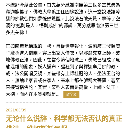
本總部今藉此公告，首先萬分感謝南無第三世多杰羌佛為
釋迦族弟子、佛教大學系主任因緣說法，這一堂說法讓障
迷的佛教徒們如夢恍然驚醒，此說法石破天驚，擊碎了空
洞的“迷則是人，悟則成佛”的邪說，萬分感恩南無第三世
多杰羌佛！
正如南無羌佛說的一樣，自從世尊報化、波旬魔王發願魔
子魔孫進入僧團，穿上出家人僧衣，以邪惡充當上師，破
壞佛教正法，因此，在當今這個地球上，佛教已經成了魚
龍混雜的亂象，妖人遍布，猖狂到了與釋迦牟尼佛的教、
戒、法公開唱反調，某些帶有上師桂冠的人、坐法王台的
人，無論出家者或在家人，基本上都在號稱大菩薩，甚至
直接冒稱佛陀。其實，某些人表面是高僧、上師、法王、
大德，而內在本質卻就是....
詳全文
2021/03/09
无论什么说辞、科学都无法否认的真正