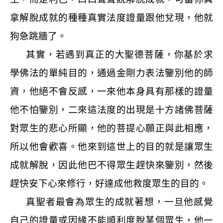
拿解脫成就的種種真實法度證量跟他兌現，他就
狗急跳牆了。
其實，若遇到真正的大聖德菩薩，你基於求
學佛法的單純目的，通過金剛力表法鑒別他的師
資，他絕不會反感，一來他本身具有那樣的證量
他不怕鑒別，二來這法度的出現是十方諸佛菩薩
對眾生的悲心所顯，他的菩提心願正與此相應，
所以他會歡喜。他來到這世上的目的就是讓眾生
成就解脫，因此他巴不得眾生趕快來鑒別，然後
趕快安下心來修行，好達成他救度眾生的目的。
真聖者最會為眾生的成就著想，一旦他感覺
自己的證量或因緣不能順利度脫某個眾生，他一