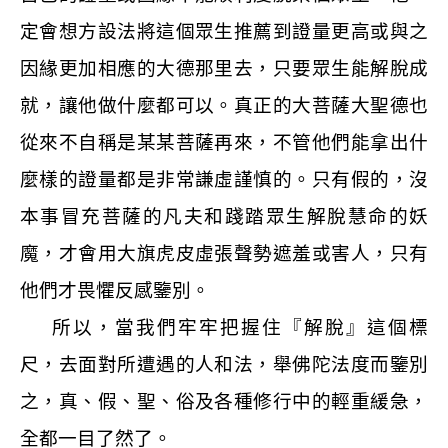
定會想方設法將這個眾生推薦到證量更高或與之
因緣更加相應的大德那里去，只要眾生能解脫成
就，讓他做什麼都可以。真正的大菩薩大聖德也
從來不自稱是某某菩薩再來，不管他們能拿出什
麼樣的證量都是非常謙虛謹慎的。只有假的，沒
本事冒充菩薩的凡夫和踐踏眾生解脫慧命的妖
魔，才會用大旗虎皮虛張聲勢遮羞或害人，只有
他們才畏懼反感鑒別。
所以，當我們牢牢把握住『解脫』這個標
尺，去面對所遭遇的人和法，舉佛陀法度而鑒別
之，真、假、聖、俗及各種修行中的輕重緩急，
全都一目了然了。