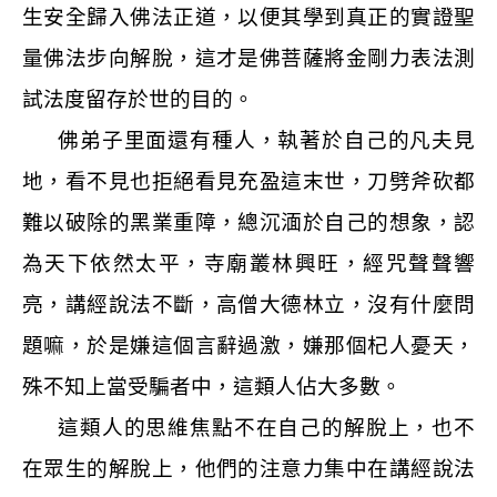
生安全歸入佛法正道，以便其學到真正的實證聖
量佛法步向解脫，這才是佛菩薩將金剛力表法測
試法度留存於世的目的。
佛弟子里面還有種人，執著於自己的凡夫見
地，看不見也拒絕看見充盈這末世，刀劈斧砍都
難以破除的黑業重障，總沉湎於自己的想象，認
為天下依然太平，寺廟叢林興旺，經咒聲聲響
亮，講經說法不斷，高僧大德林立，沒有什麼問
題嘛，於是嫌這個言辭過激，嫌那個杞人憂天，
殊不知上當受騙者中，這類人佔大多數。
這類人的思維焦點不在自己的解脫上，也不
在眾生的解脫上，他們的注意力集中在講經說法