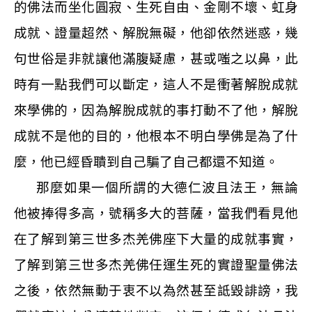
的佛法而坐化圓寂、生死自由、金剛不壞、虹身
成就、證量超然、解脫無礙，他卻依然迷惑，幾
句世俗是非就讓他滿腹疑慮，甚或嗤之以鼻，此
時有一點我們可以斷定，這人不是衝著解脫成就
來學佛的，因為解脫成就的事打動不了他，解脫
成就不是他的目的，他根本不明白學佛是為了什
麼，他已經昏聵到自己騙了自己都還不知道。
那麼如果一個所謂的大德仁波且法王，無論
他被捧得多高，號稱多大的菩薩，當我們看見他
在了解到第三世多杰羌佛座下大量的成就事實，
了解到第三世多杰羌佛任運生死的實證聖量佛法
之後，依然無動于衷不以為然甚至詆毀誹謗，我