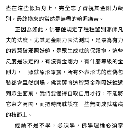
盡在這些假貨身上，完全忘了審視其金剛力級
別，最終換來的當然是無盡的輪迴痛苦。
正因為如此，佛菩薩規定了種種鑒別邪師凡
夫的法度，尤其是金剛力表法測試，是最為有力
的智慧破邪照妖鏡，是眾生成就的保護傘，這些
尺度是法定的，有沒有金剛力，有什麼等級的金
剛力，一照就原形畢露，所有外表形式的虛偽包
裝都會轟然倒塌。佛菩薩將這智慧金剛照妖鏡遞
到眾生面前，我們要懂得自取自用才行，不能將
它束之高閣，而把時間耽誤在一些無關成就痛癢
的枝節上。
經論不是不學，必須學，佛學理論必須掌