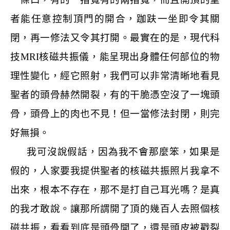
者能任意控制頂門的開合，跏趺一坐即令其關
閉，再一修法又令其打開。最實在的是，現代科
技
MRI
核磁共振儀，能呈現出身體任何部位的物
理性變化，經它照射，我們可以非常清晰地看見
聖者的頭骨赫然開裂，有的干脆憑空沒了一塊頭
骨，頭骨上的肉也不見！但一當修法封閉，則完
好無損。
我可沒說假話，因為我不會那麼笨，如果是
假的，人家要我提供聖者的核磁共振照片我拿不
出來，根本不存在，那不是打自己耳光嗎？是真
的我才敢說。讓那所謂開了頂的幾百人去照個核
磁共振，看看到底是頭骨開了，還是頭皮被戳裂