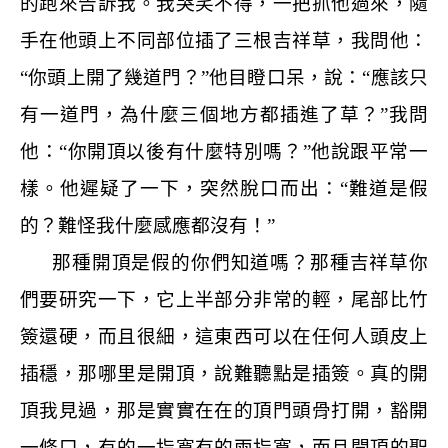
的跑來告訴我。我哭笑不得，一把抓他過來，隨
手在他頭上不同部位插了三根吉祥草，我問他：
“你頭上開了幾道門？”他目瞪口呆，說：“應該只
有一道門，為什麼三個地方都插進了草？”我問
他：“你開頂以後有什麼特別嗎？”他說跟平常一
樣。他遲疑了一下，突然脫口而出：“難道是假
的？難怪我什麼感應都沒有！”
那種開頂是假的你們知道嗎？那種吉祥草你
們要研究一下，它上半部分非常的輕，尾部比竹
簽還硬，而且很細，這東西可以在任何人頭皮上
插穩，那哪里是開頂，說難聽點是插簽。真的開
頂我見過，那是實實在在的頂門頭骨打開，豁開
一條口，有的一指寬有的兩指寬，而且開頂的聖