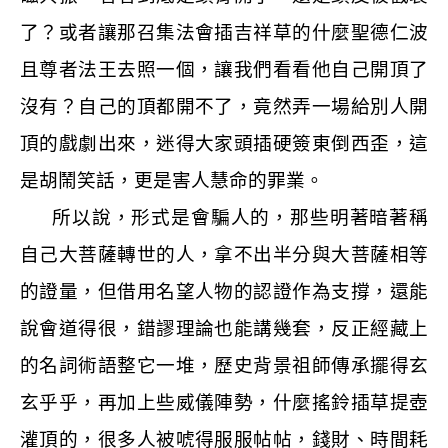
了？或者讓那召集法會插吉祥草的什麼聖德仁波
且尊者法王去照一個，讓我們看看他自己開頂了
沒有？自己的頂都開不了，竟然弄一場給別人開
頂的戲劇出來，迷得大家頭插硬簽東倒西歪，這
是胡鬧笑話，更是害人慧命的罪業。
所以說，形式是會騙人的，那些明著暗著稱
自己大菩薩轉世的人，拿不出半分與大菩薩相等
的證量，但借用名望人物的認證作為支撐，還能
說會道得很，錯謬理論也能講幾套，反正經藏上
的名詞術語整它一堆，歷史背景祖師傳承擺得玄
玄乎乎，再加上些威儀陣勢，什麼搖鈴插草提壺
灌頂的，很多人被唬得服服帖帖，錢財、時間耗