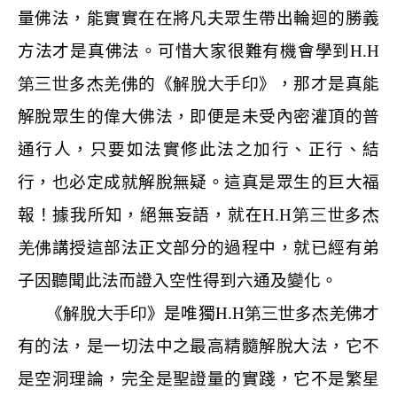
量佛法，能實實在在將凡夫眾生帶出輪迴的勝義
方法才是真佛法。可惜大家很難有機會學到
H.H
第三世多杰羌佛
的《
解脫大手印
》，那才是真能
解脫眾生的偉大佛法，即便是未受內密灌頂的普
通行人，只要如法實修此法之加行、正行、結
行，也必定成就解脫無疑。這真是眾生的巨大福
報！據我所知，絕無妄語，就在
H.H
第三世多杰
羌佛
講授這部法正文部分的過程中，就已經有弟
子因聽聞此法而證入空性得到六通及變化。
《
解脫大手印
》是唯獨
H.H
第三世多杰羌
佛才
有的法，是一切法中之最高精髓解脫大法，它不
是空洞理論，完全是聖證量的實踐，它不是繁星