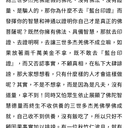
為三世多杰羌佛是假的佛陀、沒有佛法、沒有證
量、是騙人的，那你為什麼不去『藍台印證』而
發揮你的智慧和神通以證明你自己才是真正的佛
菩薩呢？既然你擁有佛法、具備智慧，那就去印
證、去證明啊，去讓三世多杰羌佛不成立嘛，如
果放著兩千萬美金不拿，既不敢去『藍台印
證』，而又否認事實，不顧真相，在私下大肆誹
謗，那大家想想看，只有什麼樣的人才會這樣做
呢？其實，不是不想拿，而是因為是凡夫，沒有
道量，拿不到！同時又怕眾生依止展顯了佛陀智
慧德量而終生不收供養的三世多杰羌佛學佛成
就，自己收不到供養，沒有飯吃了，所以只好不
顧因果事實加以誹謗。有一位秋竹仁波且，就有