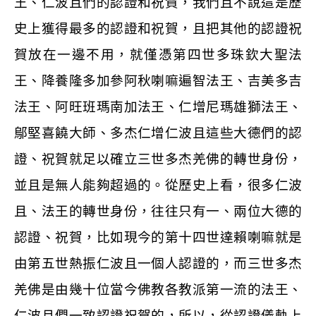
王、仁波且們的認證和祝賀，我們且不說這是歷
史上獲得最多的認證和祝賀，且把其他的認證祝
賀放在一邊不用，就僅憑第四世多珠欽大聖法
王、降養隆多加參阿秋喇嘛遍智法王、吉美多吉
法王、阿旺班瑪南加法王、仁增尼瑪雄獅法王、
鄔堅喜饒大師、多杰仁增仁波且這些大德們的認
證、祝賀就足以確立三世多杰羌佛的轉世身份，
並且是無人能夠超過的。從歷史上看，很多仁波
且、法王的轉世身份，往往只有一、兩位大德的
認證、祝賀，比如現今的第十四世達賴喇嘛就是
由第五世熱振仁波且一個人認證的，而三世多杰
羌佛是由幾十位當今佛教各教派第一流的法王、
仁波且們一致認證祝賀的，所以，從認證儀軌上