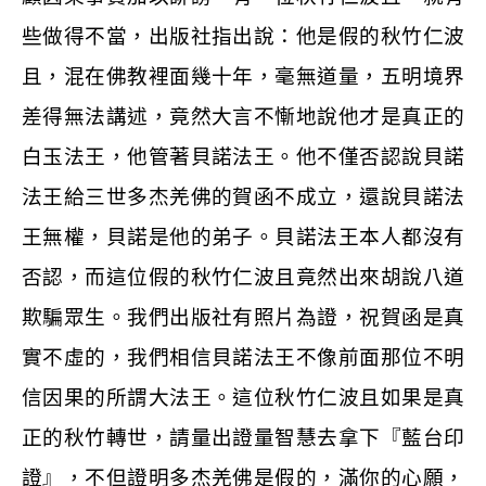
些做得不當，出版社指出說：他是假的秋竹仁波
且，混在佛教裡面幾十年，毫無道量，五明境界
差得無法講述，竟然大言不慚地說他才是真正的
白玉法王，他管著貝諾法王。他不僅否認說貝諾
法王給三世多杰羌佛的賀函不成立，還說貝諾法
王無權，貝諾是他的弟子。貝諾法王本人都沒有
否認，而這位假的秋竹仁波且竟然出來胡說八道
欺騙眾生。我們出版社有照片為證，祝賀函是真
實不虛的，我們相信貝諾法王不像前面那位不明
信因果的所謂大法王。這位秋竹仁波且如果是真
正的秋竹轉世，請量出證量智慧去拿下『藍台印
證』，不但證明多杰羌佛是假的，滿你的心願，