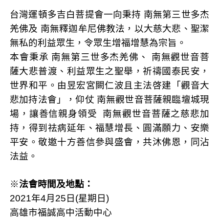
台灣運頓多吉白菩提會一向秉持
南無第三世多杰
羌佛及
南無釋迦牟尼佛教法，以大慈大悲、聖潔
無私的利益眾生，令眾生增福增慧為宗旨。
本會秉承
南無第三世多杰羌佛、
南無觀世音菩
薩大悲普渡、利益眾生之聖舉，祈禱國泰民安，
世界和平。由昱宏宮闕仁波且主法啓建「觀音大
悲加持法會」，仰仗
南無觀世音菩薩親臨壇城現
場，讓善信親身領受
南無觀世音菩薩之慈悲加
持，得到祛病延年、福慧增長、圓滿願力、安樂
平安。敬邀十方善信參與盛會，共沐佛恩，同沾
法益。
※
法會時間及地點：
2021
年4
月
25
日
(
星期日
)
高雄市福誠高中活動中心