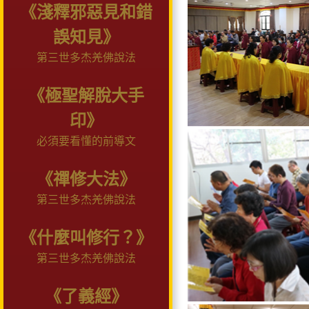
《淺釋邪惡見和錯
誤知見》
第三世多杰羌佛說法
《極聖解脫大手
印》
必須要看懂的前導文
《禪修大法》
第三世多杰羌佛說法
《什麼叫修行？》
第三世多杰羌佛說法
《了義經》