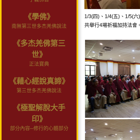
《學佛》
1/3(四)、1/4(五)
共舉行4場祈福加持法會
南無第三世多杰羌佛說法
《多杰羌佛第三
世》
正法寶典
《藉心經說真諦》
第三世多杰羌佛說法
《極聖解脫大手
印》
部分內容─修行的心髓部分