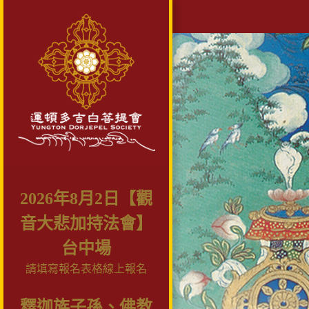
2026年8月2日【觀
音大悲加持法會】
台中場
請填寫報名表格線上報名
釋迦族子孫、佛教