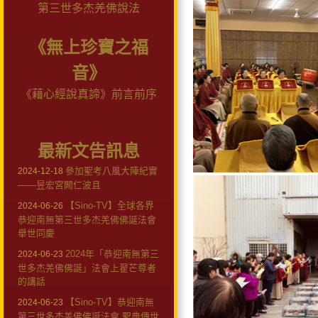
第三世多杰羌佛說法
《無上珍寶之福
音》
《藉心經說真諦》前言前序
最新文告訊息
參加聖考八風大陣紀實
2024-12-18
——昱宏宮闕仁波且
【Sino-TV】全球各界
2024-06-26
恭迎南無第三世多杰羌佛佛誕法會
舉世同慶
2024年「恭迎南無第三
2024-06-23
世多杰羌佛佛誕」法會上翟芒尊者
的講話
【Sino-TV】恭迎南無
2024-06-23
第三世多杰羌佛佛誕法會 聖典傳世