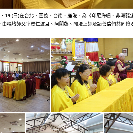
、1/5(六)、1/6(日)在台北、嘉義、台南、鹿港，為《印尼海
。由嘎堵師父率眾仁波且、阿闍黎、聞法上師及諸善信們共同修法