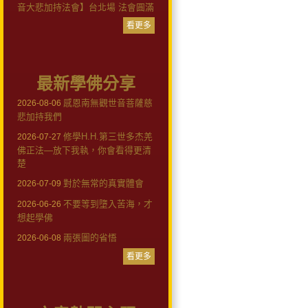
音大悲加持法會】台北場 法會圓滿
看更多
最新學佛分享
感恩南無觀世音菩薩慈
2026-08-06
悲加持我們
修學H.H.第三世多杰羌
2026-07-27
佛正法—放下我執，你會看得更清
楚
對於無常的真實體會
2026-07-09
不要等到墮入苦海，才
2026-06-26
想起學佛
兩張圖的省悟
2026-06-08
看更多