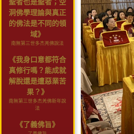
聖者也是聖者；空
洞佛學理論與真正
的佛法是不同的領
域》
南無第三世多杰羌佛說法
《我身口意都符合
真修行嗎？能成就
解脫還是遭惡業苦
果？》
南無第三世多杰羌佛新年說
法
《了義佛旨》
了義佛旨