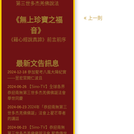
第三世多杰羌佛說法
上一則
《無上珍寶之福
音》
《藉心經說真諦》前言前序
最新文告訊息
參加聖考八風大陣紀實
2024-12-18
——昱宏宮闕仁波且
【Sino-TV】全球各界
2024-06-26
恭迎南無第三世多杰羌佛佛誕法會
舉世同慶
2024年「恭迎南無第三
2024-06-23
世多杰羌佛佛誕」法會上翟芒尊者
的講話
【Sino-TV】恭迎南無
2024-06-23
第三世多杰羌佛佛誕法會 聖典傳世