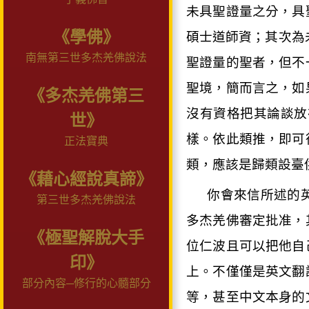
未具聖證量之分，具
《學佛》
碩士道師資；其次為
南無第三世多杰羌佛說法
聖證量的聖者，但不
聖境，簡而言之，如
《多杰羌佛第三
沒有資格把其論談放
世》
樣。依此類推，即可
正法寶典
類，應該是歸類設臺
《藉心經說真諦》
你會來信所述的
第三世多杰羌佛說法
多杰羌佛審定批准，
《極聖解脫大手
位仁波且可以把他自
印》
上。不僅僅是英文翻
部分內容─修行的心髓部分
等，甚至中文本身的