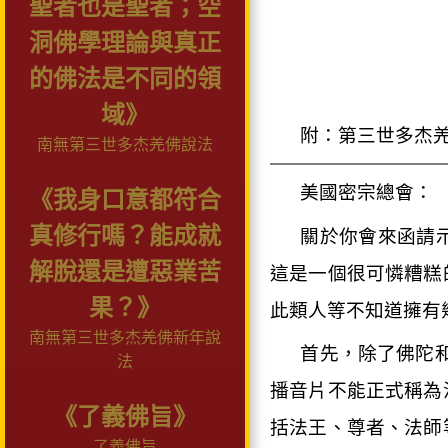
聖者也是聖者；空
洞佛學理論與真正
的佛法是不同的領
域》
附：第三世多杰
南無第三世多杰羌佛說法
美國密宗總會：
《我身口意都符合
真修行嗎？能成就
關於你會來函請
解脫還是遭惡業苦
這是一個很可憐糟糕
果？》
此類人等不知道擁有
南無第三世多杰羌佛新年說
首先，除了佛陀
法
播音片不能正式稱為
《了義佛旨》
括法王、尊者、法師
了義佛旨