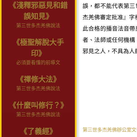
《淺釋邪惡見和錯
誤，都不能代表第三
誤知見》
杰羌佛審定批准』字
第三世多杰羌佛說法
此合格的播音法音帶
者、法師或任何機構
《極聖解脫大手
邪見之人，不具為人
印》
必須要看懂的前導文
《禪修大法》
第三世多杰羌佛說法
《什麼叫修行？》
第三世多杰羌佛說法
第三世多杰羌佛辦公室文
《了義經》