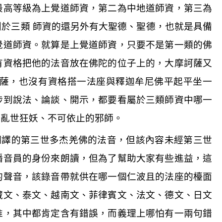
最高等級為上覺道師資，第二為中地道師資，第三為
於三類 師資的還另外有大聖德、聖德，也就是具備
覺道師資。就算是上覺道師資，只要不是第一類的佛
有資格把他的法音放在佛陀的位子上的，大摩訶薩又
薩，也沒有資格搭一法座與釋迦牟尼佛平起平坐一
涉到說法、論談、開示，都要看屬於三類師資中哪一
是亂世狂妖、不可依止的邪師。
翻譯的第三世多杰羌佛的法音，但該內容未經第三世
播音員的身份來朗讀，但為了幫助大家有些進益，這
的聲音，該錄音帶就供在哪一個仁波且的法座的檯面
藏文、泰文、越南文、菲律賓文、法文、德文、日文
准，其中都肯定含有錯誤，而義理上哪怕有一兩句錯