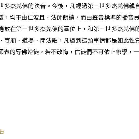
世多杰羌佛的法音。今後，凡經過第三世多杰羌佛親
樣，均不由仁波且、法師朗讀，而由聲音標準的播音
應放在第三世多杰羌佛的臺位上，和第三世多杰羌佛
、寺廟、道場、聞法點，凡遇到這類事情都是如此性
師表的辱佛逆徒，若不改悔，信徒們不可依止修學，
告