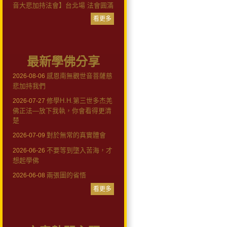
音大悲加持法會】台北場 法會圓滿
看更多
最新學佛分享
感恩南無觀世音菩薩慈
2026-08-06
悲加持我們
修學H.H.第三世多杰羌
2026-07-27
佛正法—放下我執，你會看得更清
楚
對於無常的真實體會
2026-07-09
不要等到墮入苦海，才
2026-06-26
想起學佛
兩張圖的省悟
2026-06-08
看更多