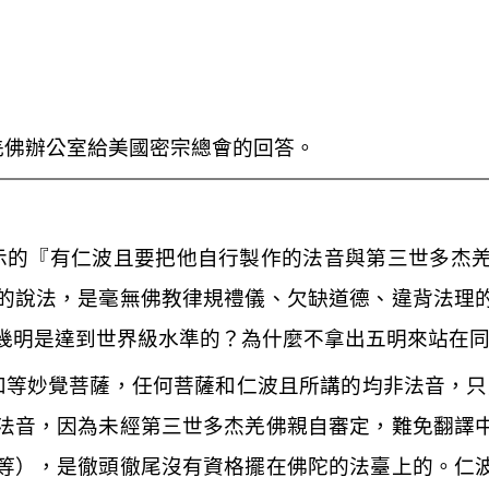
羌佛辦公室給美國密宗總會的回答。
示的『有仁波且要把他自行製作的法音與第三世多杰
的說法，是毫無佛教律規禮儀、欠缺道德、違背法理
幾明是達到世界級水準的？為什麼不拿出五明來站在
和等妙覺菩薩，任何菩薩和仁波且所講的均非法音，只
法音，因為未經第三世多杰羌佛親自審定，難免翻譯
等），是徹頭徹尾沒有資格擺在佛陀的法臺上的。仁