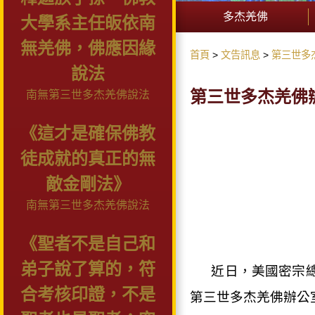
多杰羌佛
大學系主任皈依南
無羌佛，佛應因緣
首頁
文告訊息
第三世多
說法
第三世多杰羌佛辦公室
南無第三世多杰羌佛說法
《這才是確保佛教
徒成就的真正的無
敵金剛法》
南無第三世多杰羌佛說法
《聖者不是自己和
弟子說了算的，符
近日，美國密宗
合考核印證，不是
第三世多杰羌佛辦公