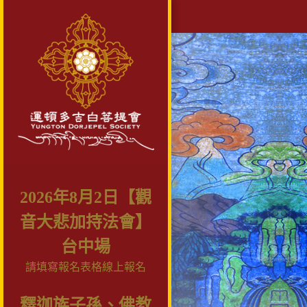
2026年8月2日【觀
音大悲加持法會】
台中場
請填寫報名表格線上報名
釋迦族子孫、佛教