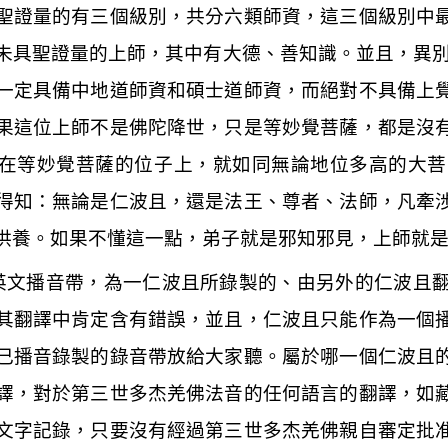
聖證量的有三個級別，共分六類師資，這三個級別中
未具聖證量的上師，其中有大德、善知識。並且，異別
一定具備中地道師資和碩士道師資，而絕對不具備上
果這位上師不是佛陀降世，只是等妙覺菩薩，都是沒
在等妙覺菩薩的位子上，就如同無論地位多高的大菩
得知：無論是仁波且，還是法王、尊者、法師，凡牽
供養。如果不懂這一點，弟子就是邪知邪見，上師就
英文播音帶，為一仁波且所錄製的、由另外的仁波且
其翻譯中肯定含有錯誤，並且，仁波且只能作為一個
己播音錄製的錄音帶放給大家聽。屬於哪一個仁波且
譯，對於第三世多杰羌佛法音的任何語言的翻譯，如
文字記錄，只要沒有經過第三世多杰羌佛親自審定批