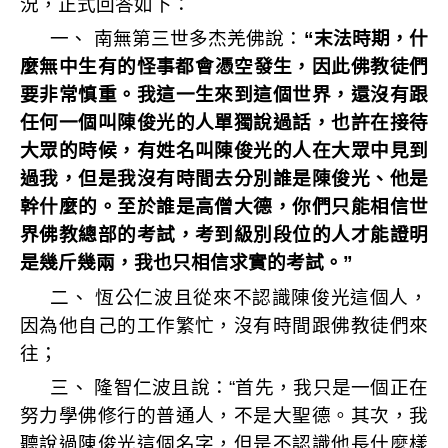
況，正式回答如下：
一、
南無第三世多杰羌佛說：
“
末法時期，什
麼無中生有的怪事都
會憑空發生，因此佛教徒們
要非常慎重。我這一生來到這個世界，還沒有跟
任何一個叫陳俊光的人單獨說過話，也許在接待
大眾的時候，有姓名叫陳俊光的人在大眾中見到
過我，但是我沒有時間去分別誰是陳俊光、他是
幹什麼的。至於誰是高僧大德，你們只能相信世
界佛教總部的考試，考到級別段位的人才能證明
是幾斤幾兩，我也只相信求實的考試。
”
二、
恆公仁波且從來不認識陳俊光這個人，
因為他自己的工作繁忙，沒有時間跟佛教徒們來
往；
三、
隆智仁波且說：
“
首先，我只是一個正在
努力學佛修行的普通人，不是大聖德。其次，我
聽說過陳俊光這個名字，但是不認識他長什麼樣