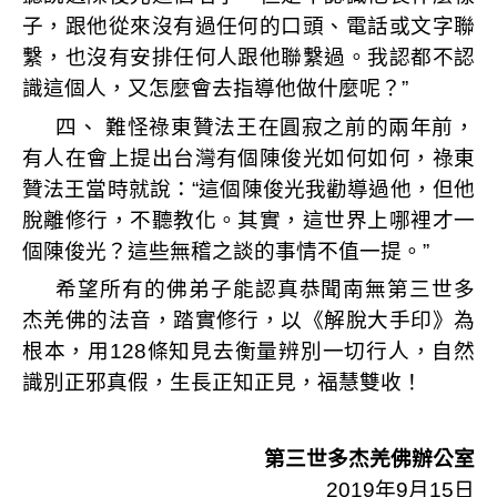
子，跟他從來沒有過任何的口頭、電話或文字聯
繫，也沒有安排任何人跟他聯繫過。我認都不認
識這個人，又怎麼會去指導他做什麼呢？
”
四、
難怪祿東贊法王在圓寂之前的兩年前，
有人在會上提出台灣有個陳俊光如何如何，祿東
贊法王當時就說：
“
這個陳俊光我勸導過他，但他
脫離修行，不聽教化。其實，這世界上哪裡才一
個陳俊光？這些無稽之談的事情不值一提。
”
希望所有的佛弟子能認真恭聞南無第三世多
杰羌佛的法音，踏實修行，以《解脫大手印》為
根本，用
128
條知見去衡量辨別一切行人，自然
識別正邪真假，生長正知正見，福慧雙收！
第三世多杰羌佛辦公室
2019
年
9
月
15
日