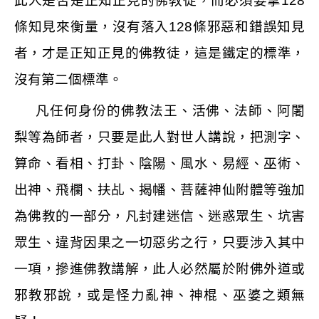
此人是否是正知正見的佛教徒，而必須要拿
128
條知見來衡量，沒有落入
128
條邪惡和錯誤知見
者，才是正知正見的佛教徒，這是鐵定的標準，
沒有第二個標準。
凡任何身份的佛教法王、活佛、法師、阿闍
梨等為師者，只要是此人對世人講說，把測字、
算命、看相、打卦、陰陽、風水、易經、巫術、
出神、飛欄、扶乩、揭幡、菩薩神仙附體等強加
為佛教的一部分，凡封建迷信、迷惑眾生、坑害
眾生、違背因果之一切惡劣之行，只要涉入其中
一項，摻進佛教講解，此人必然屬於附佛外道或
邪教邪說，或是怪力亂神、神棍、巫婆之類無