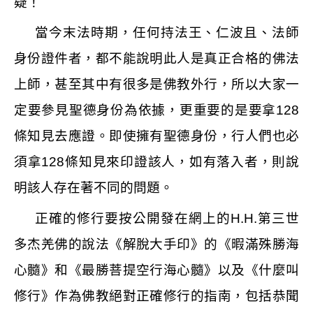
疑！
當今末法時期，任何持法王、仁波且、法師
身份證件者，都不能說明此人是真正合格的佛法
上師，甚至其中有很多是佛教外行，所以大家一
定要參見聖德身份為依據，更重要的是要拿
128
條知見去應證。即使擁有聖德身份，行人們也必
須拿
128
條知見來印證該人，如有落入者，則說
明該人存在著不同的問題。
正確的修行要按公開發在網上的
H.H.
第三世
多杰羌佛的說法《解脫大手印》的《暇滿殊勝海
心髓》和《最勝菩提空行海心髓》以及《什麼叫
修行》作為佛教絕對正確修行的指南，包括恭聞