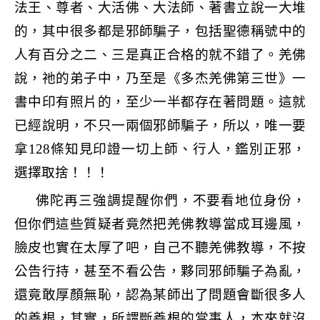
法王、尊者、大活佛、大法師、著書立說一大堆
的，其中很多都是邪師騙子，包括聖德稱號中的
人有百分之二、三是真正合格的就不錯了。羌佛
說，祂的弟子中，乃至是《多杰羌佛第三世》一
書中印有照片的，至少一半都存在著問題。這就
已經說明，不只一兩個邪師騙子，所以，唯一要
拿
128
條知見印證一切上師、行人，鑑別正邪，
選擇取捨！！！
佛陀再三強調提醒你們，不要看地位身份，
但你們這些質疑者竟然把羌佛教導當成耳邊風，
臉皮也實在太厚了吧，自己不聽羌佛教導，不按
公告行持，甚至不看公告，夥同邪師騙子為亂，
還竟敢厚顏無恥，認為某師出了問題會斷很多人
的善根，其實，所謂斷善根的當事人，本來就沒