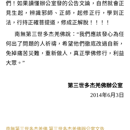
們！如果讀懂辦公室發的公告文論，自然就會正
見生起，辨識邪師、正師，起修正行，學到正
法，行持正確菩提道，修成正解脫！！！！
南無第三世多杰羌佛說：
“
我們應該發心為任
何出了問題的人祈禱，希望他們徹底改過自新，
免掉痛苦災難，重新做人，真正學佛修行，利益
大眾。
”
第三世多杰羌佛辦公室
2014
年
6
月
3
日
南無第三世多杰羌佛
第三世多杰羌佛辦公室文告