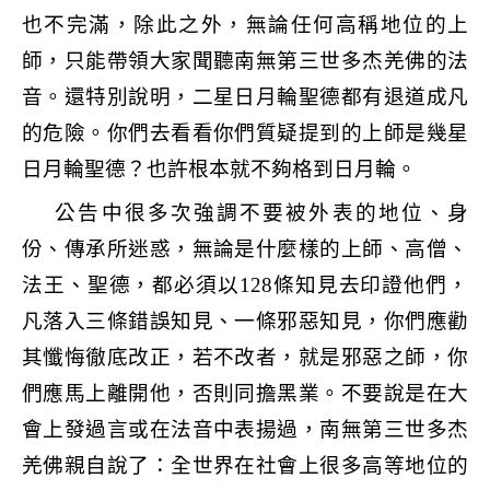
也不完滿，除此之外，無論任何高稱地位的上
師，只能帶領大家聞聽南無第三世多杰羌佛的法
音。還特別說明，二星日月輪聖德都有退道成凡
的危險。你們去看看你們質疑提到的上師是幾星
日月輪聖德？也許根本就不夠格到日月輪。
公告中很多次強調不要被外表的地位、身
份、傳承所迷惑，無論是什麼樣的上師、高僧、
法王、聖德，都必須以
128
條知見去印證他們，
凡落入三條錯誤知見、一條邪惡知見，你們應勸
其懺悔徹底改正，若不改者，就是邪惡之師，你
們應馬上離開他，否則同擔黑業。不要說是在大
會上發過言或在法音中表揚過，南無第三世多杰
羌佛親自說了：全世界在社會上很多高等地位的