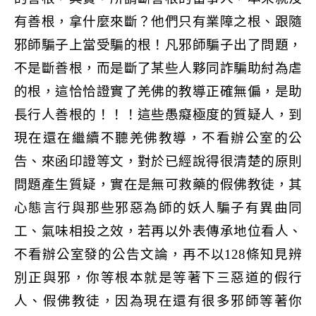
有善根，拿什麼來斷？他們只有業障之根、跟隨
邪師騙子上當受騙的根！凡邪師騙子出了問題，
不是斷善根，而是斷了某些人夥同詐騙助紂為虐
的根，這恰恰證實了羌佛的教導正確無偏，是助
長行人善根的！！！這些愚癡極度的質疑人，到
現在還在繼續不聽羌佛教導，不看辦公室的公
告、來函印證等文，對於已經說得很清楚的原則
問題產生質疑，實在是無可救藥的假佛教徒，其
心態言行與那些邪惡為師的妖人騙子有異曲同
工、氣味相投之效，若再以外表傳承地位看人、
不看辦公室發的公告文論，再不以
128
條知見辨
別正與邪，你等根本就是等著下三惡道的假行
人、假佛教徒，因為現在還有很多邪師等著你