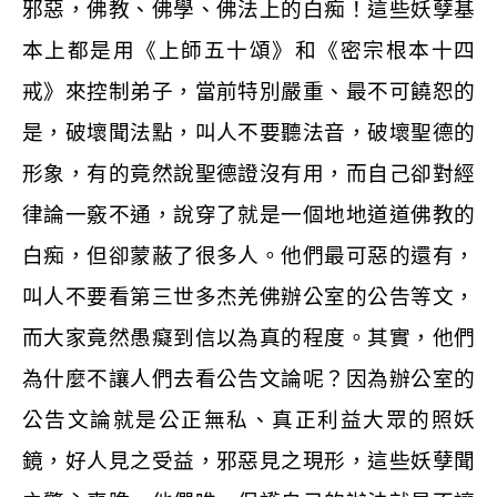
邪惡，佛教、佛學、佛法上的白痴！這些妖孽基
本上都是用《上師五十頌》和《密宗根本十四
戒》來控制弟子，當前特別嚴重、最不可饒恕的
是，破壞聞法點，叫人不要聽法音，破壞聖德的
形象，有的竟然說聖德證沒有用，而自己卻對經
律論一竅不通，說穿了就是一個地地道道佛教的
白痴，但卻蒙蔽了很多人。他們最可惡的還有，
叫人不要看第三世多杰羌佛辦公室的公告等文，
而大家竟然愚癡到信以為真的程度。其實，他們
為什麼不讓人們去看公告文論呢？因為辦公室的
公告文論就是公正無私、真正利益大眾的照妖
鏡，好人見之受益，邪惡見之現形，這些妖孽聞