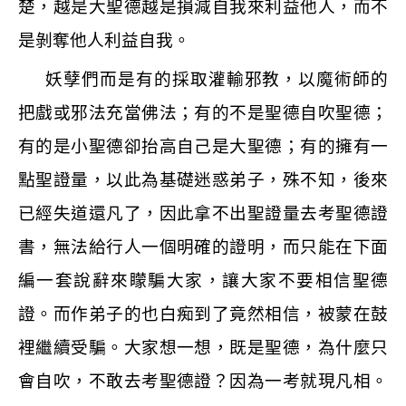
楚，越是大聖德越是損減自我來利益他人，而不
是剝奪他人利益自我。
妖孽們而是有的採取灌輸邪教，以魔術師的
把戲或邪法充當佛法；有的不是聖德自吹聖德；
有的是小聖德卻抬高自己是大聖德；有的擁有一
點聖證量，以此為基礎迷惑弟子，殊不知，後來
已經失道還凡了，因此拿不出聖證量去考聖德證
書，無法給行人一個明確的證明，而只能在下面
編一套說辭來矇騙大家，讓大家不要相信聖德
證。而作弟子的也白痴到了竟然相信，被蒙在鼓
裡繼續受騙。大家想一想，既是聖德，為什麼只
會自吹，不敢去考聖德證？因為一考就現凡相。