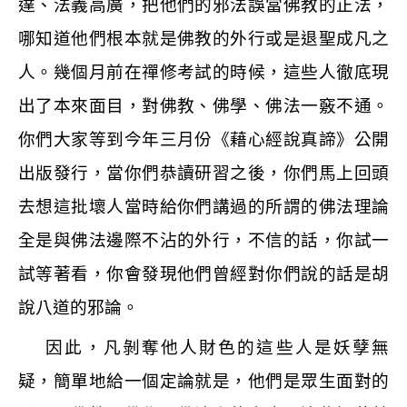
達、法義高廣，把他們的邪法誤當佛教的正法，
哪知道他們根本就是佛教的外行或是退聖成凡之
人。幾個月前在禪修考試的時候，這些人徹底現
出了本來面目，對佛教、佛學、佛法一竅不通。
你們大家等到今年三月份《藉心經說真諦》公開
出版發行，當你們恭讀研習之後，你們馬上回頭
去想這批壞人當時給你們講過的所謂的佛法理論
全是與佛法邊際不沾的外行，不信的話，你試一
試等著看，你會發現他們曾經對你們說的話是胡
說八道的邪論。
因此，凡剝奪他人財色的這些人是妖孽無
疑，簡單地給一個定論就是，他們是眾生面對的