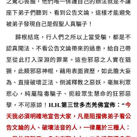
之驚心喪膽，他們唯一保護自己的辦法就是不讓
座下弟子們聽到、看到公告文論，這樣才能避免
被弟子發現自己是假聖人真騙子！
歸根結底，行人們之所以上當受騙，都是不
認真聞法、不看公告文論帶來的過患，給自己帶
至從此打入深淵的罪業。這些邪惡之人實在猖
獗，此類邪惡神棍，藉用表面資歷，如此膽大妄
為、直接破壞正法、倒滅釋教之惡妖，毫無利眾
悲心，純屬陰毒騙子、扼殺眾生慧命的狂邪惡
孽，不可原諒！
H.H.
第三世多杰羌佛宣佈：
“
今
天我必須明確地宣告大家，凡是阻擋佛弟子看公
告文論的人、破壞法音的人，一律屬於三種人：