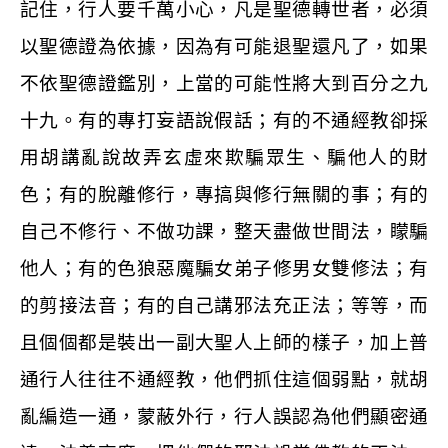
記住，行人要千萬小心，凡是聖德轉世者，必須
以聖德證為依據，因為有可能退聖還凡了，如果
不依聖德證鑑別，上當的可能性將大到百分之九
十九。有的專打妄語說假話；有的不通經教卻採
用胡講亂說故弄玄虛來欺騙眾生、騙他人的財
色；有的脫離修行，專搞與修行無關的事；有的
自己不修行、不做功課，整天盡做世間法，矇騙
他人；有的色狼惡魔騙女弟子修男女雙修法；有
的剪接法音；有的自己講邪法充正法；等等，而
且個個都是裝出一副大聖人上師的樣子，加上普
通行人往往不通經教，他們抓住這個弱點，就胡
亂編造一通，蒙蔽外行，行人誤認為他們顯密通