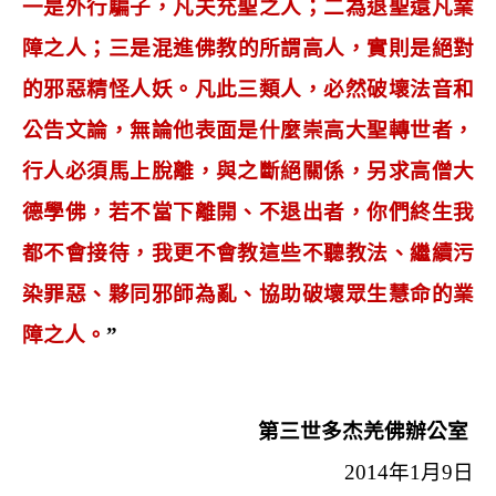
一是外行騙子，凡夫充聖之人；二為退聖還凡業
障之人；三是混進佛教的所謂高人，實則是絕對
的邪惡精怪人妖。凡此三類人，必然破壞法音和
公告文論，無論他表面是什麼崇高大聖轉世者，
行人必須馬上脫離，與之斷絕關係，另求高僧大
德學佛，若不當下離開、不退出者，你們終生我
都不會接待，我更不會教這些不聽教法、繼續污
染罪惡、夥同邪師為亂、協助破壞眾生慧命的業
障之人。
”
第三世多杰羌佛辦公室
2014
年
1
月
9
日