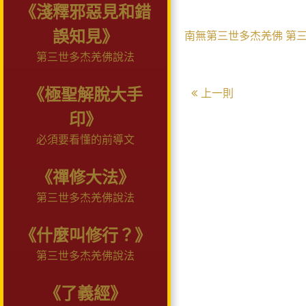
《淺釋邪惡見和錯
誤知見》
南無第三世多杰羌佛
第
第三世多杰羌佛說法
《極聖解脫大手
上一則
印》
必須要看懂的前導文
《禪修大法》
第三世多杰羌佛說法
《什麼叫修行？》
第三世多杰羌佛說法
《了義經》