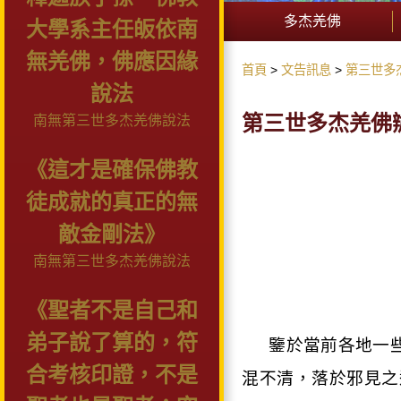
多杰羌佛
大學系主任皈依南
無羌佛，佛應因緣
首頁
文告訊息
第三世多
說法
第三世多杰羌佛辦公室
南無第三世多杰羌佛說法
《這才是確保佛教
徒成就的真正的無
敵金剛法》
南無第三世多杰羌佛說法
《聖者不是自己和
弟子說了算的，符
鑒於當前各地一
合考核印證，不是
混不清，落於邪見之