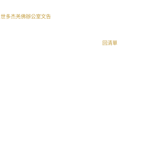
三世多杰羌佛辦公室文告
回清單