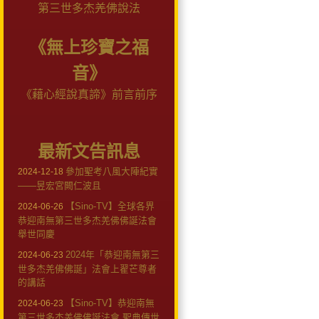
第三世多杰羌佛說法
《無上珍寶之福
音》
《藉心經說真諦》前言前序
最新文告訊息
參加聖考八風大陣紀實
2024-12-18
——昱宏宮闕仁波且
【Sino-TV】全球各界
2024-06-26
恭迎南無第三世多杰羌佛佛誕法會
舉世同慶
2024年「恭迎南無第三
2024-06-23
世多杰羌佛佛誕」法會上翟芒尊者
的講話
【Sino-TV】恭迎南無
2024-06-23
第三世多杰羌佛佛誕法會 聖典傳世