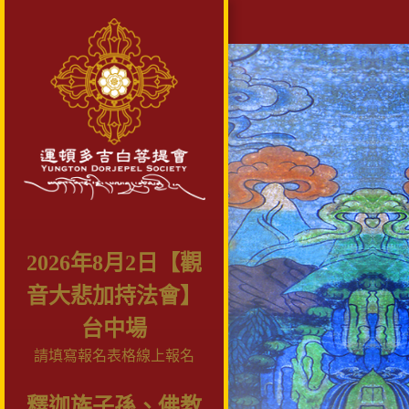
2026年8月2日【觀
音大悲加持法會】
台中場
請填寫報名表格線上報名
釋迦族子孫、佛教