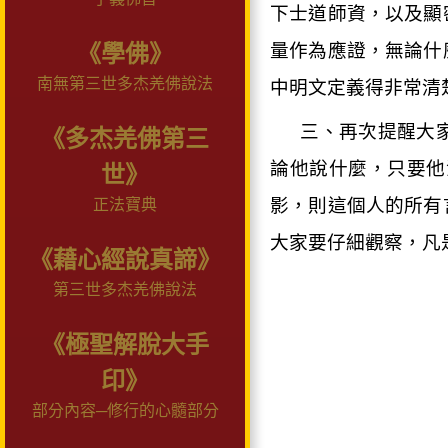
下士道師資，以及顯
量作為應證，無論什
《學佛》
南無第三世多杰羌佛說法
中明文定義得非常清
三、再次提醒大
《多杰羌佛第三
論他說什麼，只要他
世》
影，則這個人的所有
正法寶典
大家要仔細觀察，凡
《藉心經說真諦》
第三世多杰羌佛說法
《極聖解脫大手
印》
部分內容─修行的心髓部分