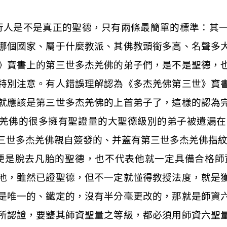
行人是不是真正的聖德，只有兩條最簡單的標準：其
哪個國家、屬于什麼教派、其佛教頭銜多高、名聲多
》寶書上的第三世多杰羌佛的弟子們，是不是聖德，
特別注意。有人錯誤理解認為《多杰羌佛第三世》寶
就應該是第三世多杰羌佛的上首弟子了，這樣的認為
羌佛的很多擁有聖證量的大聖德級別的弟子被遺漏在
三世多杰羌佛親自簽發的、并蓋有第三世多杰羌佛指
便是脫去凡胎的聖德，也不代表他就一定具備合格師
池，雖然已證聖德，但不一定就懂得教授法度，就是
是唯一的、鐵定的，沒有半分毫更改的，那就是師資
所認證，要鑒其師資聖量之等級，都必須用師資六聖