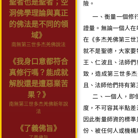
聖者也是聖者；空
險。
洞佛學理論與真正
一、衡量一個修
的佛法是不同的領
證量。無論一個人在
域》
在《多杰羌佛第三世
南無第三世多杰羌佛說法
就不是聖德，大家要
《我身口意都符合
王、仁波且、法師們
真修行嗎？能成就
致，造成第三世多杰
解脫還是遭惡業苦
且、法師他們持有第
果？》
二、一個人，即
南無第三世多杰羌佛新年說
度，不可容其半點差
法
因此衡量師資的標準
《了義佛旨》
份、被任何人或機構
了義佛旨