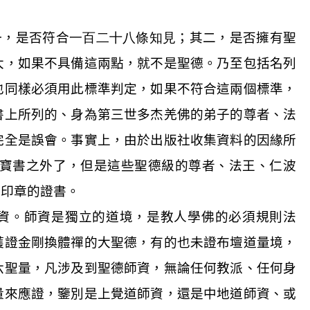
一，是否符合
一百二十八條知見
；其二，是否擁有聖
大，如果不具備這兩點，就不是聖德。乃至包括名列
也同樣必須用此標準判定，如果不符合這兩個標準，
書上所列的、身為第三世多杰羌佛的弟子的尊者、法
完全是誤會。事實上，由於出版社收集資料的因緣所
寶書之外了，但是這些聖德級的尊者、法王、仁波
紋印章的證書。
資。師資是獨立的道境，是教人學佛的必須規則法
獲證金剛換體禪的大聖德，有的也未證布壇道量境，
六聖量，凡涉及到聖德師資，無論任何教派、任何身
量來應證，鑒別是上覺道師資，還是中地道師資、或