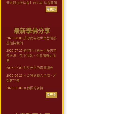
音大悲加持法會】台北場 法會圓滿
看更多
最新學佛分享
感恩南無觀世音菩薩慈
2026-08-06
悲加持我們
修學H.H.第三世多杰羌
2026-07-27
佛正法—放下我執，你會看得更清
楚
對於無常的真實體會
2026-07-09
不要等到墮入苦海，才
2026-06-26
想起學佛
兩張圖的省悟
2026-06-08
看更多