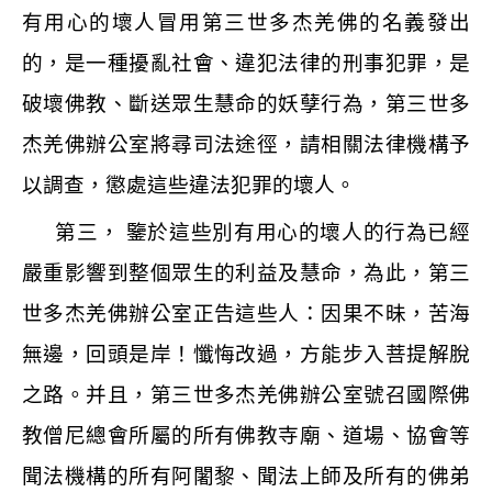
有用心的壞人冒用第三世多杰羌佛的名義發出
的，是一種擾亂社會、違犯法律的刑事犯罪，是
破壞佛教、斷送眾生慧命的妖孽行為，第三世多
杰羌佛辦公室將尋司法途徑，請相關法律機構予
以調查，懲處這些違法犯罪的壞人。
第三， 鑒於這些別有用心的壞人的行為已經
嚴重影響到整個眾生的利益及慧命，為此，第三
世多杰羌佛辦公室正告這些人：因果不昧，苦海
無邊，回頭是岸！懺悔改過，方能步入菩提解脫
之路。并且，第三世多杰羌佛辦公室號召國際佛
教僧尼總會所屬的所有佛教寺廟、道場、協會等
聞法機構的所有阿闍黎、聞法上師及所有的佛弟