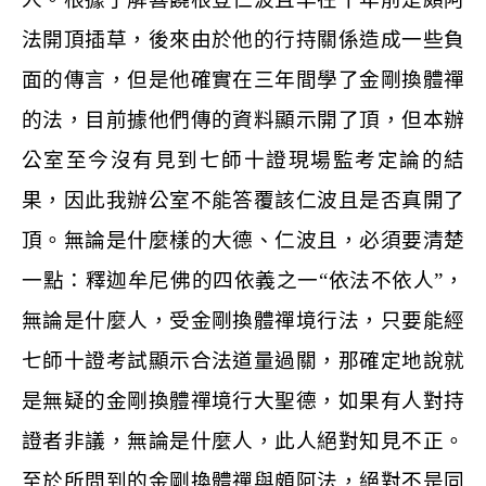
法開頂插草，後來由於他的行持關係造成一些負
面的傳言，但是他確實在三年間學了金剛換體禪
的法，目前據他們傳的資料顯示開了頂，但本辦
公室至今沒有見到七師十證現場監考定論的結
果，因此我辦公室不能答覆該仁波且是否真開了
頂。無論是什麼樣的大德、仁波且，必須要清楚
一點：釋迦牟尼佛的四依義之一
“
依法不依人
”
，
無論是什麼人，受金剛換體禪境行法，只要能經
七師十證考試顯示合法道量過關，那確定地說就
是無疑的金剛換體禪境行大聖德，如果有人對持
證者非議，無論是什麼人，此人絕對知見不正。
至於所問到的金剛換體禪與頗阿法，絕對不是同