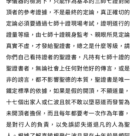
學儀器的檢測下，只能作為基本的三師七證對開
頂者的參考證據，不是最終的定論，真正確切的
定論必須要通過七師十證現場考試，證明道行的
證量等級，由七師十證親身監考、親眼所見定論
真實不虛，才發給聖證書，總之是什麼等級，請
你們自己看持證者的聖證書，凡持有七師十證的
聖證書者，無論社會上任何對他好的傳言，或是
非的謗言，都不影響聖德的本質，聖證書是唯一
鐵定標準的依據，如果是假的開頂，不顯道量，
十七個出家人或仁波且就不敢以墮惡道而發誓為
未開頂者擔保，而且每年都要考一次作為年審，
是對行人的負責，以免誤認失道退凡的人為聖
人。根據了解喜饒根登仁波且早在十年前是頗阿