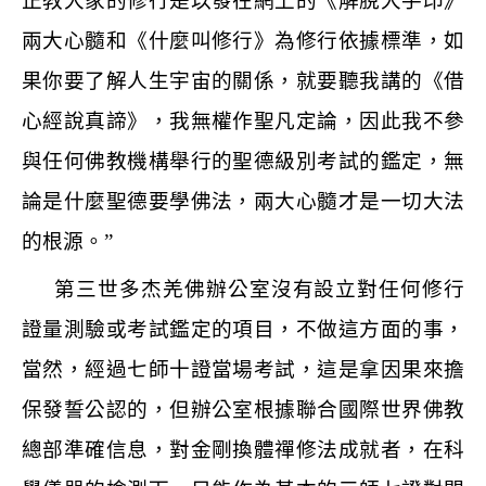
正教大家的修行是以發在網上的《解脫大手印》
兩大心髓和《什麼叫修行》為修行依據標準，如
果你要了解人生宇宙的關係，就要聽我講的《借
心經說真諦》，我無權作聖凡定論，因此我不參
與任何佛教機構舉行的聖德級別考試的鑑定，無
論是什麼聖德要學佛法，兩大心髓才是一切大法
的根源。
”
第三世多杰羌佛辦公室沒有設立對任何修行
證量測驗或考試鑑定的項目，不做這方面的事，
當然，經過七師十證當場考試，這是拿因果來擔
保發誓公認的，但辦公室根據聯合國際世界佛教
總部準確信息，對金剛換體禪修法成就者，在科