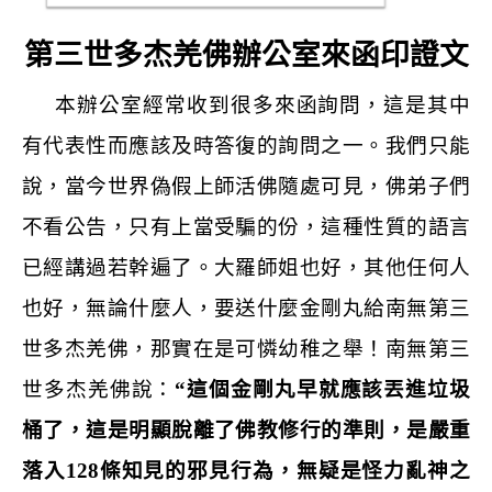
第三世多杰羌佛辦公室來函印證文
本辦公室經常收到很多來函詢問，這是其中
有代表性而應該及時答復的詢問之一。我們只能
說，當今世界偽假上師活佛隨處可見，佛弟子們
不看公告，只有上當受騙的份，這種性質的語言
已經講過若幹遍了。大羅師姐也好，其他任何人
也好，無論什麼人，要送什麼金剛丸給南無第三
世多杰羌佛，那實在是可憐幼稚之舉！南無第三
世多杰羌佛說：
“
這個金剛丸早就應該丟進垃圾
桶了，這是明顯脫離了佛教修行的準則，是嚴重
落入
128
條知見的邪見行為，無疑是怪力亂神之