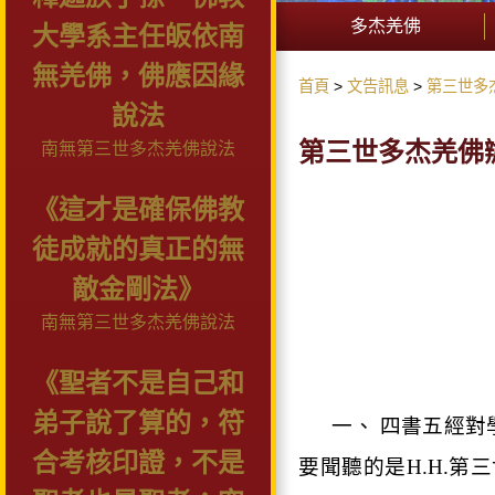
多杰羌佛
大學系主任皈依南
無羌佛，佛應因緣
首頁
文告訊息
第三世多
說法
第三世多杰羌佛辦公室
南無第三世多杰羌佛說法
《這才是確保佛教
徒成就的真正的無
敵金剛法》
南無第三世多杰羌佛說法
《聖者不是自己和
弟子說了算的，符
一、 四書五經
合考核印證，不是
要聞聽的是
H.H.
第三