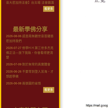
音大悲加持法會】台北場 法會圓滿
看更多
最新學佛分享
感恩南無觀世音菩薩慈
2026-08-06
悲加持我們
修學H.H.第三世多杰羌
2026-07-27
佛正法—放下我執，你會看得更清
楚
對於無常的真實體會
2026-07-09
不要等到墮入苦海，才
2026-06-26
想起學佛
兩張圖的省悟
2026-06-08
看更多