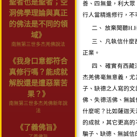
聖者也是聖者；空
善、四無量，利大眾
洞佛學理論與真正
行人當精進修行，不
的佛法是不同的領
二、 放棄聞聽
H.H
域》
三、 凡執信什
南無第三世多杰羌佛說法
正業。
《我身口意都符合
四、 確實有西藏
真修行嗎？能成就
杰羌佛毫無意義，尤
解脫還是遭惡業苦
子、缺德之人寫的文
果？》
佛、失德活佛、無誠
南無第三世多杰羌佛新年說
法
什麼呢？比如薩迦天
的成就，其它更高的
《了義佛旨》
騙子、缺德、無誠信
了義佛旨