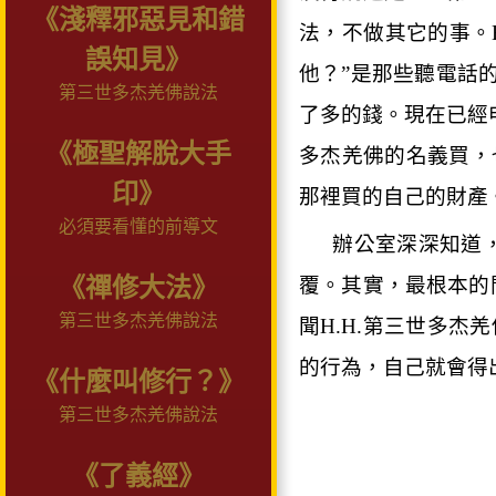
《淺釋邪惡見和錯
法，不做其它的事。
誤知見》
他？
”
是那些聽電話
第三世多杰羌佛說法
了多的錢。現在已經
《極聖解脫大手
多杰羌佛的名義買，
印》
那裡買的自己的財產
必須要看懂的前導文
辦公室深深知道
覆。其實，最根本的
《禪修大法》
第三世多杰羌佛說法
聞
H.H.
第三世多杰羌
的行為，自己就會得
《什麼叫修行？》
第三世多杰羌佛說法
《了義經》