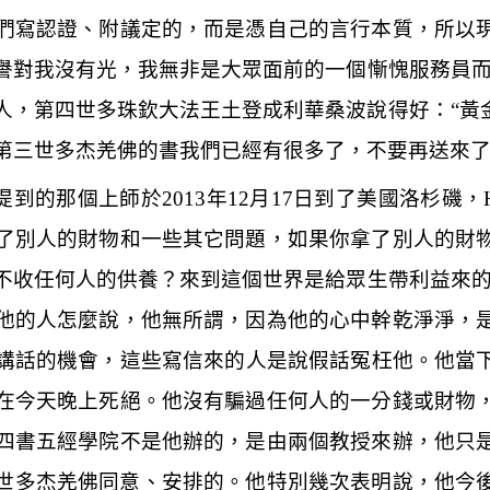
們寫認證、附議定的，而是憑自己的言行本質，所以
譽對我沒有光，我無非是大眾面前的一個慚愧服務員
人，第四世多珠欽大法王土登成利華桑波說得好：
“
黃
第三世多杰羌佛的書我們已經有很多了，不要再送來
中提到的那個上師於
2013
年
12
月
17
日到了美國洛杉磯，
了別人的財物和一些其它問題，如果你拿了別人的財
不收任何人的供養？來到這個世界是給眾生帶利益來
他的人怎麼說，他無所謂，因為他的心中幹乾淨淨，
講話的機會，這些寫信來的人是說假話冤枉他。他當
在今天晚上死絕。他沒有騙過任何人的一分錢或財物
四書五經學院不是他辦的，是由兩個教授來辦，他只
世多杰羌佛同意、安排的。他特別幾次表明說，他今