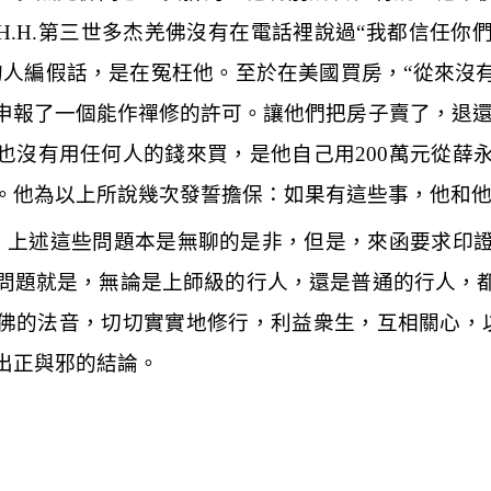
H.H.
第三世多杰羌佛沒有在電話裡說過
“
我都信任你
的人編假話，是在冤枉他。至於在美國買房，
“
從來沒
申報了一個能作禪修的許可。讓他們把房子賣了，退
也沒有用任何人的錢來買，是他自己用
200
萬元從薛
。他為以上所說幾次發誓擔保：如果有這些事，他和
，上述這些問題本是無聊的是非，但是，來函要求印
問題就是，無論是上師級的行人，還是普通的行人，
佛的法音，切切實實地修行，利益衆生，互相關心，
出正與邪的結論。