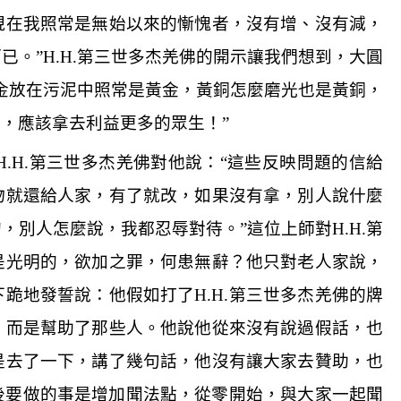
現在我照常是無始以來的慚愧者，沒有增、沒有減，
而已。
”H.H.
第三世多杰羌佛的開示讓我們想到，大圓
金放在污泥中照常是黃金，黃銅怎麼磨光也是黃銅，
了，應該拿去利益更多的眾生！
”
H.H.
第三世多杰羌佛對他說：
“
這些反映問題的信給
物就還給人家，有了就改，如果沒有拿，別人說什麼
的，別人怎麼說，我都忍辱對待。
”
這位上師對
H.H.
第
是光明的，欲加之罪，何患無辭？他只對老人家說，
下跪地發誓說：他假如打了
H.H.
第三世多杰羌佛的牌
，而是幫助了那些人。他說他從來沒有說過假話，也
是去了一下，講了幾句話，他沒有讓大家去贊助，也
後要做的事是增加聞法點，從零開始，與大家一起聞