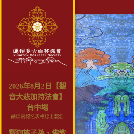
2026年8月2日【觀
音大悲加持法會】
台中場
請填寫報名表格線上報名
釋迦族子孫、佛教