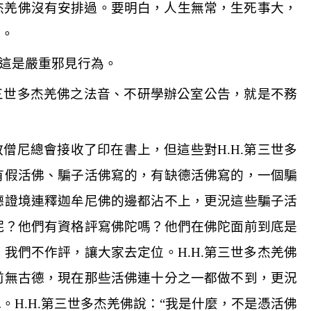
杰羌佛沒有安排過。要明白，人生無常，生死事大，
了。
這是嚴重邪見行為。
三世多杰羌佛之法音、不研學辦公室公告，就是不務
教僧尼總會接收了印在書上，但這些對
H.H.
第三世多
有假活佛、騙子活佛寫的，有缺德活佛寫的，一個騙
德證境連釋迦牟尼佛的邊都沾不上，更況這些騙子活
呢？他們有資格評寫佛陀嗎？他們在佛陀面前到底是
，我們不作評，讓大家去定位。
H.H.
第三世多杰羌佛
前無古德，現在那些活佛連十分之一都做不到，更況
水。
H.H.
第三世多杰羌佛說：
“
我是什麼，不是憑活佛