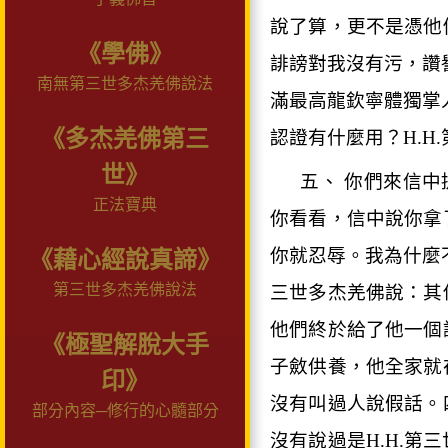
說了算，更不是憑他
《學佛》
誹謗對我沒有污，讚
南無第三世多杰羌佛說法
滿最高龍欽寧體獨掌
《多杰羌佛第三
認證有什麼用？
H.H.
世》
五、 你們來信
正法寶典
你看看，信中說你拿
你就忍辱。我為什麼
《藉心經說真諦》
第三世多杰羌佛說法
三世多杰羌佛說：其
他們終於給了他一個
《極聖解脫大手
子斂供養，他全家就
印》
沒有叫過人說假話。
部分內容─修行的心髓部分
沒有說過是
H.H.
第三