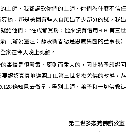
們的上師，我都讚歎你們的上師，你們為什麼不信任
有募捐，那是美國有些人自願出了少部分的錢，我出
還錢給他們，
”
在成都買房，從來沒有借用
H.H.
第三世
永新（辦公室注：薛永新善德是恩威集團的董事長）
他全家在今天晚上死絕。
證的事情是很嚴肅、原則而重大的，因此特予印證回
都要認認真真地遵照
H.H.
第三世多杰羌佛的教導，恭
以
128
條知見去衡量、鑒别上師、弟子和一切佛教徒
第三世多杰羌佛辦公室