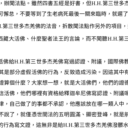
，辦聞法點。雖然四書五經是好書，但
H.H.
第三世多
可懈怠，不要等到了生老病死最後一關來臨時，就遲
.
第三世多杰羌佛的法音，拆散聞法點作另外的項目，
麼西藏大活佛、什麼聖者法王的言論，而不聞聽
H.H.
第
活佛給
H.H.
第三世多杰羌佛寫過認證、附議，國際佛
其是部分虛假活佛的行為，反致造成污染。因這其中
證算個什麼？大家想一想，就是大活佛們，他們的證
信活佛，他們哪裡有資格給釋迦牟尼佛寫認證、附議
津，自己做了的事都不承認，他應該放在哪一類人中
不說了，就僅憑世間法的五明圓滿、顯密登峰，就是
的行為寫文證，這無非是給
H.H.
第三世多杰羌佛潑髒