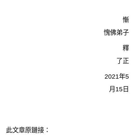
慚
愧佛弟子
釋
了正
2021
年
5
月
15
日
此文章原鏈接：