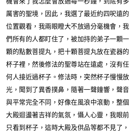
機會來了我怎麼會放過每一秒鐘，到底有多
厲害的聖境，因此，我選了最近約四呎遠的
位置觀看，我兩眼瞪大不放過分毫機會，我
們所有的人都盯住了，被加持的弟子一顆一
顆的點數菩提丸，把十顆菩提丸放在瓷器的
杯子裡，然後修法的聖尊站在遠處，沒有任
何人接近過杯子。修法時，突然杯子慢慢放
光，聞到了異香撲鼻，隨著一聲鐘響，聲音
與平常完全不同，好像在風浪中滾動，整個
大殿迴盪著吉祥的氣氛，懾人心靈，我眼前
只看到杯子，這時大殿及供品等都不見了，