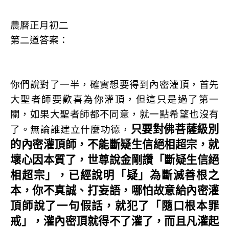
農曆正月初二
第二道答案：
你們說對了一半，確實想要得到內密灌頂，首先
大聖者師要歡喜為你灌頂，但這只是過了第一
關，如果大聖者師都不同意，就一點希望也沒有
只要對佛菩薩級別
了。無論誰建立什麼功德，
的內密灌頂師，不能斷疑生信絕相超宗，就
壞心因本質了，世尊說金剛讚「斷疑生信絕
相超宗」，已經說明「疑」為斷滅善根之
本，你不真誠、打妄語，哪怕故意給內密灌
頂師說了一句假話，就犯了「隨口根本罪
戒」，灌內密頂就得不了灌了，而且凡灌起