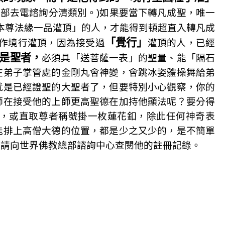
部去電諮詢分清類別。)如果要當下轉凡成聖，唯一
本尊法緣一品灌頂」的人，才能得到頓超直入轉凡成
「覺行」
作境行灌頂，因為接受過
灌頂的人，已經
是聖者，
必須具「送菩薩一表」的聖量、能「隔石
在弟子掌管處的金剛丸會神變，會跳冰姿體操舞給弟
就是已經證聖的大聖者了，但要特別小心觀察，你的
師在接受他的上師更高聖德在加持他顯法呢？要分得
，或直取尊者稱號掛一枚蓮花釦，除此任何神奇表
能排上高僧大德的位置，都是少之又少的，是不簡單
，請向世界佛教總部諮詢中心查閱他的註冊記錄。