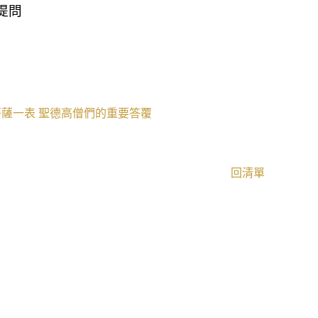
提問
菩薩一表
聖德高僧們的重要答覆
回清單