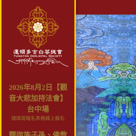
2026年8月2日【觀
音大悲加持法會】
台中場
請填寫報名表格線上報名
釋迦族子孫、佛教