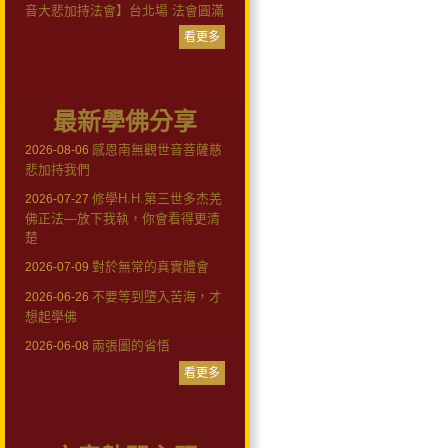
音大悲加持法會】台北場 法會圓滿
看更多
最新學佛分享
感恩南無觀世音菩薩慈
2026-08-06
悲加持我們
修學H.H.第三世多杰羌
2026-07-27
佛正法—放下我執，你會看得更清
楚
對於無常的真實體會
2026-07-09
不要等到墮入苦海，才
2026-06-26
想起學佛
兩張圖的省悟
2026-06-08
看更多