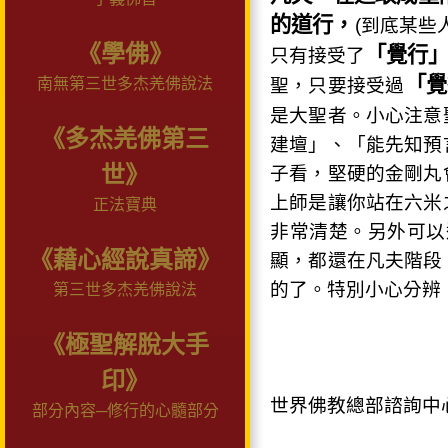
的道行，
(到底某些
《學佛》
「覺行
只有接受了
「覺
南無第三世多杰羌佛說法
聖，只要接受過
是大聖者。小心注意
《多杰羌佛第三
建壇」、「能先知預
世》
子看，堅硬的金剛丸
上師是讓你站在六米
正法寶典
非常清楚。另外可以
《藉心經說真諦》
顯，都還在凡夫階段
的了。特別小心分辨
第三世多杰羌佛說法
《極聖解脫大手
印》
世界佛教總部諮詢中
部分內容─修行的心髓部分