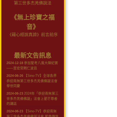
第三世多杰羌佛說法
《無上珍寶之福
音》
《藉心經說真諦》前言前序
最新文告訊息
參加聖考八風大陣紀實
2024-12-18
——昱宏宮闕仁波且
【Sino-TV】全球各界
2024-06-26
恭迎南無第三世多杰羌佛佛誕法會
舉世同慶
2024年「恭迎南無第三
2024-06-23
世多杰羌佛佛誕」法會上翟芒尊者
的講話
【Sino-TV】恭迎南無
2024-06-23
第三世多杰羌佛佛誕法會 聖典傳世