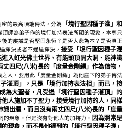
「境行聖因種子灌」和
內密的最高頂端傳法，分為
灌頂師為弟子作的境行加持表法所顯的現象，本尊只
今後的虔誠是否堅固永恆？是否大悲為本？是否真正
接受「境行聖因種子灌
過擇決或者不通過擇決，
能進入虹光佛土世界、有能頭頂開大洞、能神識
丈四尺(八米)長的「度量金剛繩」作為信物，
頂之人，要用此「度量金剛繩」為他座下的弟子傳法
種子灌頂」，只是「境行加持表法相」而已，接
成為大聖者，凡受過「境行聖因種子灌頂」的
對他人施加不了聖力，接受境行加持的人，同樣
識出體，而且沒有兩丈四尺(八米)長的「度量
因為照常是
洞的現象，但是沒有對他人的加持力，
顯的現象，而不是他得到的「境行聖因種子灌」