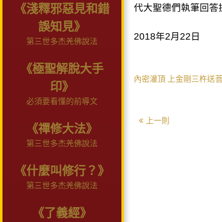
《淺釋邪惡見和錯
代大聖德們執筆回答
誤知見》
2018年2月22日
第三世多杰羌佛說法
《極聖解脫大手
內密灌頂
上金剛三杵送
印》
必須要看懂的前導文
上一則
《禪修大法》
第三世多杰羌佛說法
《什麼叫修行？》
第三世多杰羌佛說法
《了義經》