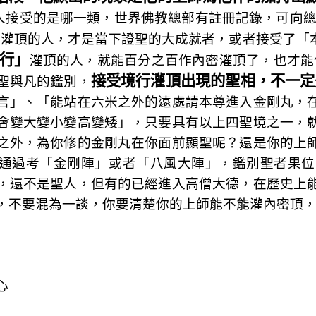
人接受的是哪一類，世界佛教總部有註冊記錄，可向總
」
灌頂的人，才是當下證聖的大成就者，或者接受了「
行」
灌頂的人，就能百分之百作內密灌頂了，也才能
接受境行灌頂出現的聖相，不一定
聖與凡的鑑別，
言」、「能站在六米之外的遠處請本尊進入金剛丸，
會變大變小變高變矮」，只要具有以上四聖境之一，
之外，為你修的金剛丸在你面前顯聖呢？還是你的上
通過考「金剛陣」或者「八風大陣」，鑑別聖者果位
，還不是聖人，但有的已經進入高僧大德，在歷史上
，不要混為一談，你要清楚你的上師能不能灌內密頂
心