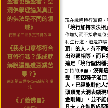
聖者也是聖者；空
洞佛學理論與真正
的佛法是不同的領
現在說明境行灌頂，
域》
「境行加持表法相
作加持而不接收這位
南無第三世多杰羌佛說法
利生行道，還是詐騙
《我身口意都符合
頂」的人，有不同
出沒顯相等，而且
真修行嗎？能成就
這是「境行聖因種
解脫還是遭惡業苦
沒有
加持的法器，
果？》
受「聖因種子灌頂
南無第三世多杰羌佛新年說
人，已經能對他人
法
頭頂開大洞表顯現
金剛繩」，並不能
《了義佛旨》
凡夫，在進取成聖
了義佛旨