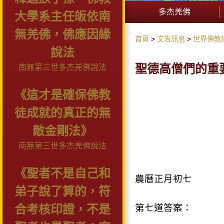
多杰羌佛
大學系主任皈依南
無羌佛，佛應因緣
首頁
文告訊息
世界佛教
說法
聖德高僧們的重
南無第三世多杰羌佛說法
《這才是確保佛教
徒成就的真正的無
敵金剛法》
南無第三世多杰羌佛說法
《聖者不是自己和
農曆正月初七
弟子說了算的，符
第七道答案：
合考核印證，不是