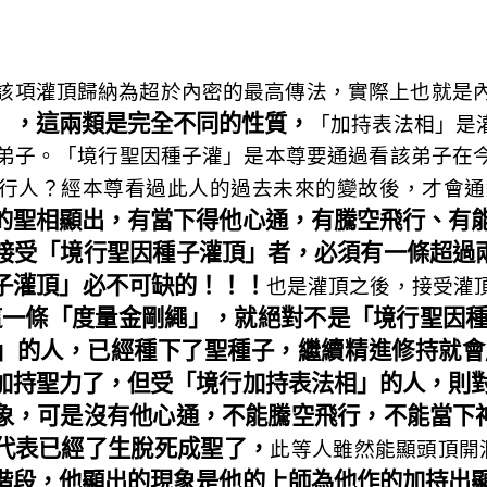
該項灌頂歸納為超於內密的最高傳法，實際上也就是
」，這兩類是完全不同的性質，
「加持表法相」是
弟子。「境行聖因種子灌」是本尊要通過看該弟子在
行人？經本尊看過此人的過去未來的變故後，才會通
的聖相顯出，有當下得他心通，有騰空飛行、有
接受「境行聖因種子灌頂」者，必須有一條超過兩
子灌頂」必不可缺的！！！
也是灌頂之後，接受灌
這一條「度量金剛繩」，就絕對不是「境行聖因
」的人，已經種下了聖種子，繼續精進修持就會
加持聖力了，但受「境行加持表法相」的人，則
象，可是沒有他心通，不能騰空飛行，不能當下神
代表已經了生脫死成聖了，
此等人雖然能顯頭頂開
階段，他顯出的現象是他的上師為他作的加持出