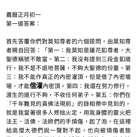
農曆正月初一
第一道答案：
首先答覆你們對莫知尊者的六個提問，由莫知尊
者親自回答：「第一：我莫知是蓮花釦尊者，大
聖德稱號不敢當。第二：我沒有證到三段金釦道
行，我不是不退地菩薩，不夠大聖德的份量。第
三：我不能作真正的內密灌頂，但是借了內密壇
借灌
場，才能
內密頂。第四：我還在努力修行，
渡生的道行不夠，不收任何弟子。第五：你們在
『千年難見的真佛法現前』的錄相帶中見到的，
就是我當著很多人修拙火定，用我身體的靈火把
法王、活佛、法師們的手燒傷，起了泡，在這裡
給高僧大德們說一聲對不起，也向被燒傷者致