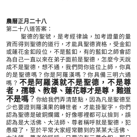
農曆正月二十八
第二十八道答案：
聖德的聖號，是考經律論，加考證量的量
資而得到聖德的道行，才能具聖德資格，受金釦
或蓮花金釦段位，不是藍釦，有的藍釦之師會認
為自己一直以來在弟子面前是聖德，怎麼今天說
成不是聖德，想不通，我們問你這位上師，你真
的是聖德嗎？你是阿羅漢嗎？你具備三明六通
不是阿羅漢就不是聖德，不是尊
嗎？
者，孺尊、教尊、蓮花尊才是尊，難道
不是嗎
？
你給我們弄清楚點，因為凡是聖德至
少也要證到羅漢果的轉世者，才能掛聖字，你們
認為聖德是破銅爛鐵，好像哪裡都可以撿到，誤
認為是大活佛、大法師、尊者稱呼就是聖德，犯
愚癡了，至於平常大家經常聽到的某某大活佛、