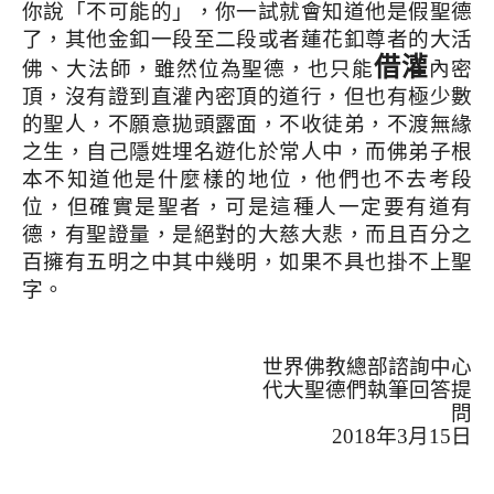
你說「不可能的」，你一試就會知道他是假聖德
了，其他金釦一段至二段或者蓮花釦尊者的大活
借灌
佛、大法師，雖然位為聖德，也只能
內密
頂，沒有證到直灌內密頂的道行，但也有極少數
的聖人，不願意拋頭露面，不收徒弟，不渡無緣
之生，自己隱姓埋名遊化於常人中，而佛弟子根
本不知道他是什麼樣的地位，他們也不去考段
位，但確實是聖者，可是這種人一定要有道有
德，有聖證量，是絕對的大慈大悲，而且百分之
百擁有五明之中其中幾明，如果不具也掛不上聖
字。
世界佛教總部諮詢中心
代大聖德們執筆回答提
問
2018
年
3
月
15
日