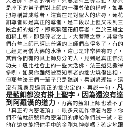
大法師、尊者的稱呼，只要沒有三尊金釦，那只
是座下的弟子們對上師的一種尊敬的稱呼，如果
把尊稱當成尊者，這實在是對聖人的玷辱，蓮花
釦尊者即是真正的尊者，是二段以上但又未到三
段金釦的道行，即概稱蓮花釦尊者，至於三段金
釦稱上尊，即是尊者之上，大菩薩之意。其實你
們有些上師已經比普通的上師們高得多了，有的
已經是高僧大德的水準，這已是非常稀有的了，
其實你們有的具上師身分的人，見到過真正佛法
功夫，遠比社會上的一些大活佛、法王還見識得
多咧，如果你雖然被莫知尊者的拙火燒傷出相，
但那些法王們一輩子只是聽到、看到過理論，還
凡
沒有親身見過真正的拙火定的。再說一句，
是藍釦都沒有掛上聖字，因為還沒有達
到阿羅漢的道力
，再高的藍釦上師也灌不了
「真正的內密灌頂」，最多只能作傳灌內密，你
們不信就請號稱內密灌頂的師給你們試一試，看
他在遠處能把你手中的金剛丸神變嗎？確定地跟