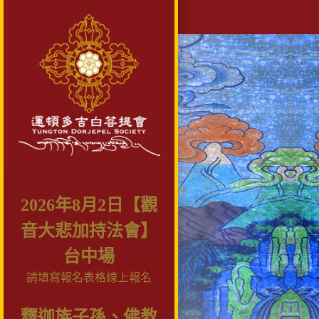
2026年8月2日【觀
音大悲加持法會】
台中場
請填寫報名表格線上報名
釋迦族子孫、佛教