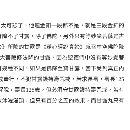
、太可悲了，他連金釦一段都不是，就是三段金釦的
者降不了甘露，除了佛陀，另外只有等妙覺菩薩是古
諦》所降的甘露是《藉心經說真諦》感召虛空佛陀降
大菩薩修法降的甘露，因為聖德們中沒有等妙覺菩
有幾種不同，如果是佛降至寶甘露，當下受到真正內
戒奉行，不犯甘露護持壽咒戒，若求長壽，壽長
125
解脫，壽長
125
歲，但必須守甘露護持壽咒戒，若有
做沐灑灌頂，但只有百分之五的效果，而甘露丸只有