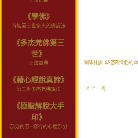
《學佛》
南無第三世多杰羌佛說法
《多杰羌佛第三
世》
佛降甘露
聖德高僧們的
正法寶典
《藉心經說真諦》
上一則
第三世多杰羌佛說法
《極聖解脫大手
印》
部分內容─修行的心髓部分