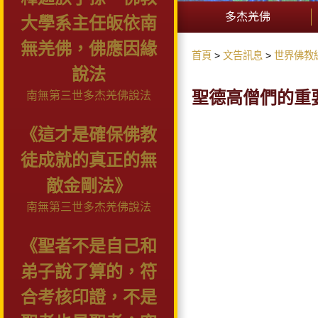
多杰羌佛
大學系主任皈依南
無羌佛，佛應因緣
首頁
文告訊息
世界佛教
說法
聖德高僧們的重
南無第三世多杰羌佛說法
《這才是確保佛教
徒成就的真正的無
敵金剛法》
南無第三世多杰羌佛說法
《聖者不是自己和
弟子說了算的，符
合考核印證，不是