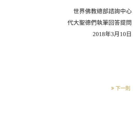
世界佛教總部諮詢中心
代大聖德們執筆回答提問
2018
年
3
月
10
日
下一則