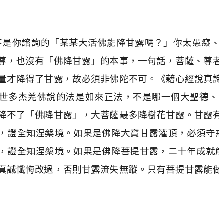
不是你諮詢的「某某大活佛能降甘露嗎？」你太愚癡
尊，也沒有「佛降甘露」的本事，一句話，菩薩、尊
量才降得了甘露，故必須非佛陀不可。《藉心經說真
世多杰羌佛說的法是如來正法，不是哪一個大聖德、
降不了「佛降甘露」，大菩薩最多降樹花甘露。甘露
，證全知涅槃境。如果是佛降大寶甘露灌頂，必須守
，證全知涅槃境。如果是佛降菩提甘露，二十年成就
真誠懺悔改過，否則甘露流失無蹤。只有菩提甘露能