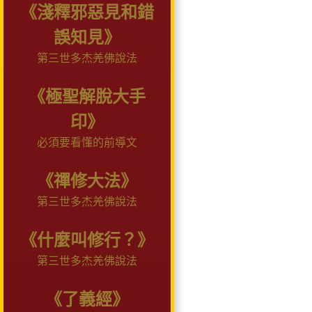
《淺釋邪惡見和錯
誤知見》
第三世多杰羌佛說法
《極聖解脫大手
印》
必須要看懂的前導文
《禪修大法》
第三世多杰羌佛說法
《什麼叫修行？》
第三世多杰羌佛說法
《了義經》