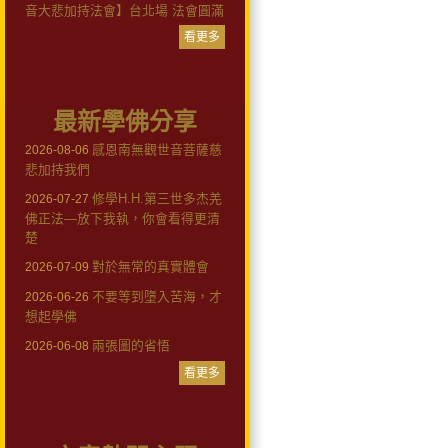
音大悲加持法會】台北場 法會圓滿
看更多
最新學佛分享
感恩南無觀世音菩薩慈
2026-08-06
悲加持我們
修學H.H.第三世多杰羌
2026-07-27
佛正法—放下我執，你會看得更清
楚
對於無常的真實體會
2026-07-09
不要等到墮入苦海，才
2026-06-26
想起學佛
兩張圖的省悟
2026-06-08
看更多