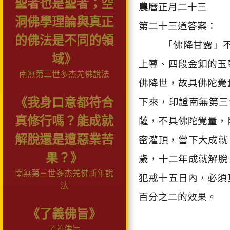
聖者也是聖者；空
農曆正月二十三
洞佛學理論與真正
第二十三道答案：
的佛法是不同的領
「佛降甘露」
域》
上尊、四段金釦的玉
南無第三世多杰羌佛說法
佛降世，故具佛陀覺
《我身口意都符合
下來，印證南無第三
真修行嗎？能成就
薩，不具佛陀覺量，
解脫還是遭惡業苦
密灌頂，當下大成就
果？》
歲，十二年成就解脫
南無第三世多杰羌佛新年說
犯戒十五日內，必須
法
百分之二的效果。
《了義佛旨》
了義佛旨