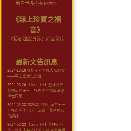
第三世多杰羌佛說法
《無上珍寶之福
音》
《藉心經說真諦》前言前序
最新文告訊息
參加聖考八風大陣紀實
2024-12-18
——昱宏宮闕仁波且
【Sino-TV】全球各界
2024-06-26
恭迎南無第三世多杰羌佛佛誕法會
舉世同慶
2024年「恭迎南無第三
2024-06-23
世多杰羌佛佛誕」法會上翟芒尊者
的講話
【Sino-TV】恭迎南無
2024-06-23
第三世多杰羌佛佛誕法會 聖典傳世