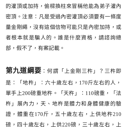
的灌頂或加持，偷樑換柱來冒稱他能為弟子灌內
密頂。注意：凡是受過內密灌頂必須要有一條度
量金剛繩，沒有這個信物可能只是內密加持，或
者根本就是騙人的。誰是什麼資格，請諮詢總
部，假不了，有案記載。
第九道綱要
：何謂「上金剛三杵」？三杵即
是：「地杵」：六十歲左右，
170
斤左右的人，
單手上
200
磅重地杵。「天杵」：
110
磅重，「法
杵」展內力，天、地杵是體力和身體健康的驗
證，體重在
170
斤，五十歲左右，上供地杵
210
磅，四十歲左右，上供
220
磅，三十歲左右，上