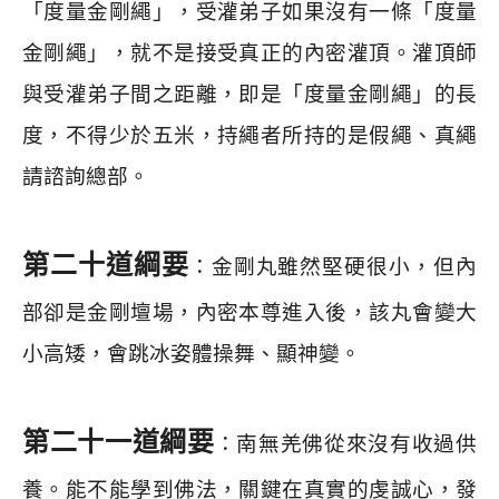
「度量金剛繩」，受灌弟子如果沒有一條「度量
金剛繩」，就不是接受真正的內密灌頂。灌頂師
與受灌弟子間之距離，即是「度量金剛繩」的長
度，不得少於五米，持繩者所持的是假繩、真繩
請諮詢總部。
第二十道綱要
：金剛丸雖然堅硬很小，但內
部卻是金剛壇場，內密本尊進入後，該丸會變大
小高矮，會跳冰姿體操舞、顯神變。
第二十一道綱要
：南無羌佛從來沒有收過供
養。能不能學到佛法，關鍵在真實的虔誠心，發