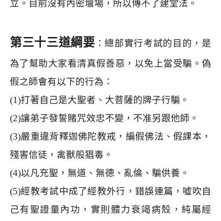
立。目前沒有內密壇場，所以傳不了建堂法。
第三十三道綱要
：總部實行考試的目的，是
為了幫助大家看清真假善惡，以免上當受騙。偽
假之師會有以下的行為：
(1)
打著自己是大聖者、大菩薩的牌子行騙。
(2)
讓弟子發誓賭咒效忠不變，不准另跟他師。
(3)
嚴重違背釋迦佛陀教戒，編假佛法、假課本，
殘害信徒，禽獸般猖毒。
(4)
以凡充聖，無道、無德、亂倫、騙供養。
(5)
經教考試中成了經教外行，錯誤連篇，噓吹自
己有聖證量內功，實則體力衰竭病殼，純屬經