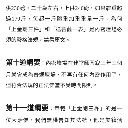
供
230
磅，二十歲左右，上供
240
磅，如果體重超
過
170
斤，每超一斤體重加重重量一斤。為何
「上金剛三杵」和「送菩薩一表」是內密壇場必
須的嚴格法規，請看原文。
第十道綱要
：內密壇場在建堂師圓寂三年三個
月就會成為普通壇場，不再有任何內密作用了，
但符合法規的正法佛堂不受時間限制。
第十一道綱要
：示範「上金剛三杵」的是一
位大活佛，我們無權告知其法號，他是美籍活