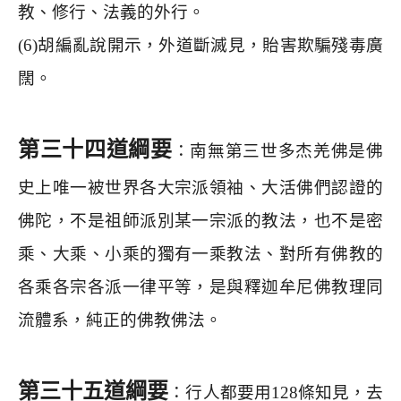
教、修行、法義的外行。
(6)
胡編亂說開示，外道斷滅見，貽害欺騙殘毒廣
闊。
第三十四道綱要
：南無第三世多杰羌佛是佛
史上唯一被世界各大宗派領袖、大活佛們認證的
佛陀，不是祖師派別某一宗派的教法，也不是密
乘、大乘、小乘的獨有一乘教法、對所有佛教的
各乘各宗各派一律平等，是與釋迦牟尼佛教理同
流體系，純正的佛教佛法。
第三十五道綱要
：行人都要用
128
條知見，去