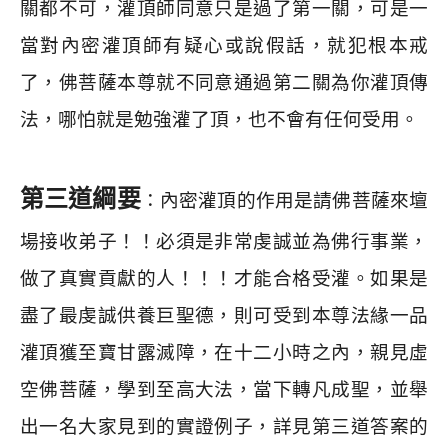
關都不可，灌頂師同意只是過了第一關，可是一
當對內密灌頂師有疑心或說假話，就犯根本戒
了，佛菩薩本尊就不同意通過第二關為你灌頂傳
法，哪怕就是勉強灌了頂，也不會有任何受用。
第三道綱要
：內密灌頂的作用是請佛菩薩來壇
場接收弟子！！必須是非常虔誠並為佛行事業，
做了真實貢獻的人！！！才能合格受灌。如果是
盡了最虔誠供養巨聖德，則可受到本尊法緣一品
灌頂獲至寶甘露滅障，在十二小時之內，親見虛
空佛菩薩，學到至高大法，當下轉凡成聖，並舉
出一名大家見到的實證例子，詳見第三道答案的