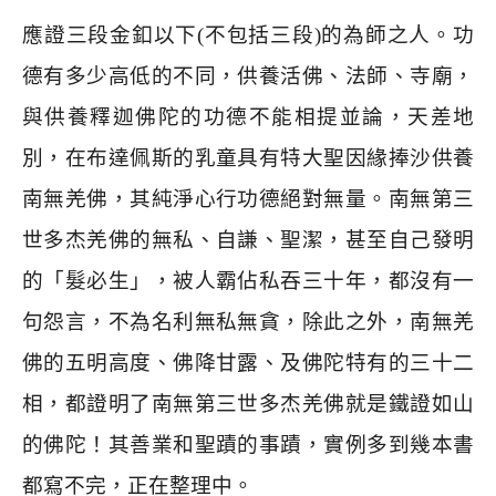
應證三段金釦以下
(
不包括三段
)
的為師之人。功
德有多少高低的不同，供養活佛、法師、寺廟，
與供養釋迦佛陀的功德不能相提並論，天差地
別，在布達佩斯的乳童具有特大聖因緣捧沙供養
南無羌佛，其純淨心行功德絕對無量。南無第三
世多杰羌佛的無私、自謙、聖潔，甚至自己發明
的「髮必生」，被人霸佔私吞三十年，都沒有一
句怨言，不為名利無私無貪，除此之外，南無羌
佛的五明高度、佛降甘露、及佛陀特有的三十二
相，都證明了南無第三世多杰羌佛就是鐵證如山
的佛陀！其善業和聖蹟的事蹟，實例多到幾本書
都寫不完，正在整理中。