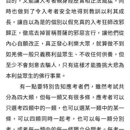
目的，又能讓入考者親身經歷實相正法威猛，同
時也做到了令入考者安全地得到教訓以利其成
長，讓自以為是的個別以假充真的入考狂師改邪
歸正，徹底去掉冒稱菩薩的邪惡言行，讓他們從
內心自願改正，真正發心利樂大眾，就算做不到
如羌佛一般只義務利益眾生、不收任何供養，但
至少不會刻意去騙人，只有這樣才能擔挑大悲為
本利益眾生的佛行事業。
有一點要特別告知應考者們，雖然考試共
分為四大類，但每一類又有很多條，應考者可以
只選考四類中的一類，也可以選某一類中的某一
條，可以四類同時一起考，也可以每一類分別
考，或者每一類中的每一條獨立分開考。每考一