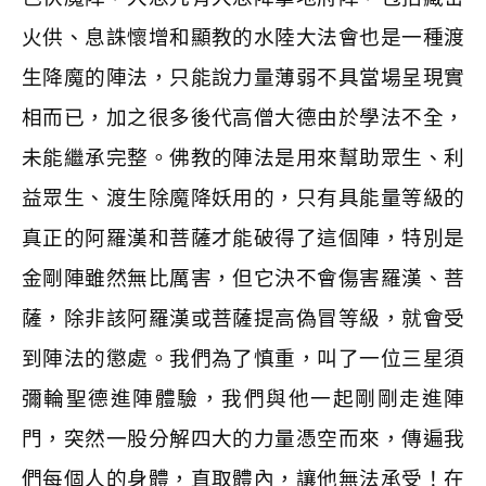
火供、息誅懷增和顯教的水陸大法會也是一種渡
生降魔的陣法，只能說力量薄弱不具當場呈現實
相而已，加之很多後代高僧大德由於學法不全，
未能繼承完整。佛教的陣法是用來幫助眾生、利
益眾生、渡生除魔降妖用的，只有具能量等級的
真正的阿羅漢和菩薩才能破得了這個陣，特別是
金剛陣雖然無比厲害，但它決不會傷害羅漢、菩
薩，除非該阿羅漢或菩薩提高偽冒等級，就會受
到陣法的懲處。我們為了慎重，叫了一位三星須
彌輪聖德進陣體驗，我們與他一起剛剛走進陣
門，突然一股分解四大的力量憑空而來，傳遍我
們每個人的身體，直取體內，讓他無法承受！在