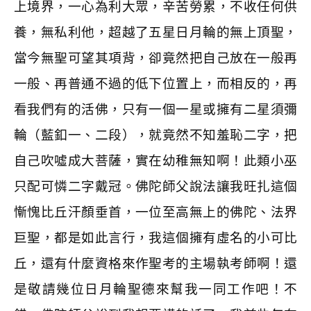
上境界，一心為利大眾，辛苦勞累，不收任何供
養，無私利他，超越了五星日月輪的無上頂聖，
當今無聖可望其項背，卻竟然把自己放在一般再
一般、再普通不過的低下位置上，而相反的，再
看我們有的活佛，只有一個一星或擁有二星須彌
輪（藍釦一、二段），就竟然不知羞恥二字，把
自己吹噓成大菩薩，實在幼稚無知啊！此類小巫
只配可憐二字戴冠。佛陀師父說法讓我旺扎這個
慚愧比丘汗顏垂首，一位至高無上的佛陀、法界
巨聖，都是如此言行，我這個擁有虛名的小可比
丘，還有什麼資格來作聖考的主場執考師啊！還
是敬請幾位日月輪聖德來幫我一同工作吧！不