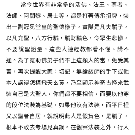
當今世界有非常多的活佛、法王、尊者、
法師、阿闍黎、居士等，都是打著傳承招牌，裝
出一副冠冕堂皇的聖德樣子，實際是凡夫騙子，
以凡充聖，八方行騙，騙財騙色，令眾生悲慘，
不要說聖證量，這些人連經教都看不懂、講不
通。為了幫助佛弟子們不上這類人的當，免受其
害，再次提醒大家：切記，無論該師的手下或他
本人講得怎樣飛天玄黃，乃至顯示神奇古怪來武
裝自己是大聖人，你們都不要相信，而要以他穿
的段位法裝為基礎，如果他沒有法裝，而平日裡
又以聖者自居，就說明此人是假貨色，是騙子，
根本不敢去考場見真鋼。在觀察法裝之外，行人