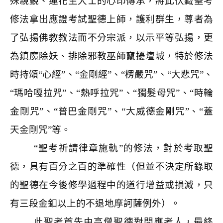
殊親覲、蓮花生大士的心印傳承，將此伏藏聖考
修法拿出應證考試聖德上師，護利群生，尊者為
了弘揚佛教教法而不分宗派，以示平等弘揚，更
為鎮魔除妖、排除邪教巫師竄擾壇城，特於修法
時持頌“心經”、“金剛經”、“楞嚴咒”、“大悲咒”、
“瑪哈嘎拉咒”、“熱呼拉咒”、“獨髮母咒”、“時輪
金剛咒”、“普巴金剛咒”、“大威德金剛咒”、“蓋
天金剛咒”等。
“聖考祈請律章施軌”的修法，對於考取聖
德，具有百分之百的準確性（但並不決定所錄取
的聖德在今後修學過程中的道行增益或損減，只
有三段金釦以上的不退地摩訶薩例外）。
此聖考首先由高僧聖德對問應考人，最終