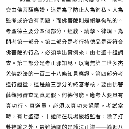
交由佛菩薩應證，這是為了防止人為徇私。人為
監考或許會有問題，而佛菩薩則是絕無徇私的。
考聖德主要分四個部分，經教、論學、律規，為
開考第一部分。第二部分是考行持德品是否符合
佛菩薩的行為，必須拿出實例來，由七聖十證調
查。第三部分是考正邪知見，以南無第三世多杰
羌佛說法的一百二十八條知見應證。第四部分考
道行證量，這是前三部分的終審考核，要由佛菩
薩觀照審查是真是假、何德何能。應考人要具有
真功行、真道量，必須以真功夫過關。考試當
時，有七聖德、十證師在現場嚴格監看，除了打
卦神諭之外，最難過關的是護法正道——輪迴八