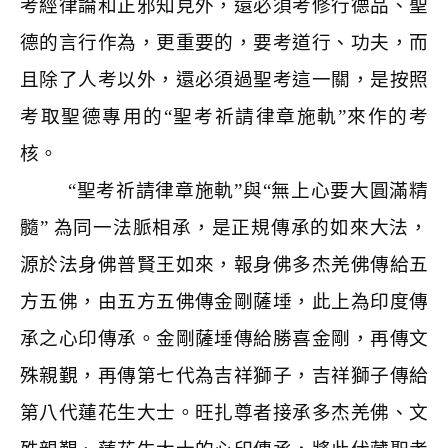
考經律論和正邪知見外，還必須考修行德品、聖
德的言行作為，更重要的，要考道行、功夫，而
且除了人考以外，還必須過聖考這一關，是按照
考取聖德專用的“聖考祈請律章施軌”來作的考
核。
“聖考祈請律章施軌”與“無上心要大圓滿精
髓” 為同一法脈相承，是正規傳承的如來大法，
源於法身佛普賢王如來，報身佛多杰羌佛傳給五
方五佛，由五方五佛傳金剛薩埵，此上為印度傳
承之心印傳承。金剛薩埵傳給勝喜金剛，再傳文
殊親覲，再傳第七代為吉祥獅子，吉祥獅子傳給
第八代蓮花生大士。旺扎尊者接承多杰羌佛、文