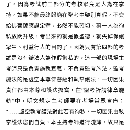
了。因為考試前三部分的考核畢竟是人為在掌
持，如果不能最終歸納在聖考中鑒別真假，不交
給佛菩薩應證定奪，必然不能確切。萬一人為徇
私放關升級，考出來的就是假聖德，就失掉保護
眾生、利益行人的目的了。因為只有第四部的考
試是沒有辦法人為作假徇私的，這一部的現場主
考師只是負責施軌宣義，不負責監考施法，監考
施法的是虛空本尊佛菩薩和執掌護法，一切因果
責任都由本尊和護法擔當，在“聖考祈請律章施
軌”中，明文規定主考師要在考場當眾宣佈：
“……虛空執考護法對此若有徇私，一切因果由執
掌護法您們自負，本主持考師道行淺薄，故只是