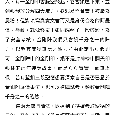
人，有一金剛印會騰空飛起，它會鎮壓下來，並
剎那發放分解四大威力，妖邪魔怪會當下被壓為
屍粉！但對填寫真實文書而又是身份合格的阿羅
漢、菩薩，就像移泰山如同端盤子一般輕鬆。為
了安全考核，金剛陣我們只會設千分之一的陣
力，以鑒其威猛無比之聖力並由此定出真假即
可。金剛陣中的金剛印，絕不是封神榜中翻天印
那樣的虛無神話故事，而是真真實實、毫無虛
假。若有藍釦三段聖德想要探索自己是否已屬於
金釦阿羅漢果位，也可以進陣試考，領教金剛陣
千分之一的體驗。
這兩大佛門陣法，既達到了準確考取聖德的