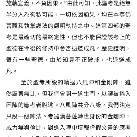
施軌宣義，不負因果。”由此可知，此聖考是絕無
半分人為徇私可能，一切依因顯果，均在本尊佛
菩薩和執掌護法的嚴明執持之中。這第四部的聖
考是最確切的最終定性，但也不能保證該考上的
聖德在今後的修持中會否退道成凡。歷史證明，
很有一些聖德，由於知見不正破戒，也退道成
凡。
至於聖考所設的輪迴八風陣和金剛陣，雖
然厲害無比，但我們會開一道生門，以讓被捲入
困陣的應考者脫逃。八風陣共分八級，我們決定
只設一級陣法。考羅漢菩薩轉世身份的金剛陣，
威力無與倫比，對進入陣中填報虛假文書的應考