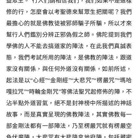
益眾生。”行人們請相信我們，我們如果不是這樣
修的行，怎麼會以考聖德來幫眾生把關呢？我們
最擔心的就是佛教徒被邪師騙子所騙，所以才來
幫行人們鑑別分辨正邪偽假之師。佛陀提到我們
學佛的人不能去搞道家的陣法，在此我們真誠表
態，我們考試所用的陣法，是佛教的陣法，跟道
家沒有關係，與任何外道沒有關係，如前所述，
起法是以“心經”“金剛經”“大悲咒”“楞嚴咒”“瑪哈
嘎拉咒”“時輪金剛咒”等佛法聖咒起修佈的陣，不
沾半點外道習氣，絕不是封神榜中所描述的神話
故事，而是真實呈現的佛教陣法，其實佛教每一
部金剛法都有一部陣法，乃至楞嚴咒就有楞嚴空
色伏魔陣，大悲咒有大悲降拿地府陣，包括藏密