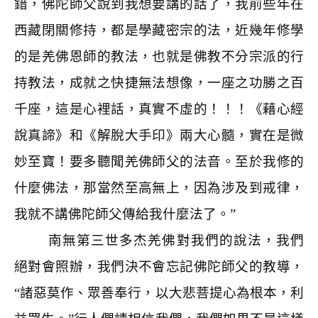
錯，佛陀師父說到我想要講的話了，我前些年在
西藏閉關修持，都是學藏密宗的法，近幾年修學
的是羌佛恩師的教法，也就是佛教不分宗派的行
持教法，成就之快捷無法想像，一座之功勝之百
千座，這是心裡話，真實不虛的！！！《藉心經
說真諦》和《解脫大手印》兩大心髓，實在是微
妙至寶！要多聽聞羌佛師父的法音。至於我修的
什麼佛法，那當然至高無上，因為涉及到戒律，
我就不講佛陀師父傳給我什麼法了。”
南無第三世多杰羌佛對我們的說法，我們
絕對會照辦，我們決不會忘記佛陀師父的教導，
“諸惡莫作、眾善奉行，以大悲菩提心為根本，利