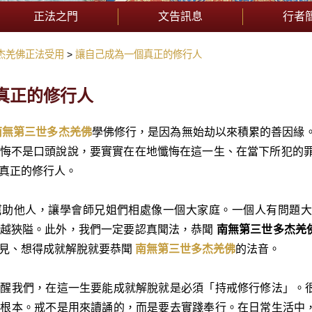
正法之門
文告訊息
行者
杰羌佛正法受用
讓自己成為一個真正的修行人
真正的修行人
南無第三世多杰羌佛
學佛修行，是因為無始劫以來積累的善因緣
悔不是口頭說說，要實實在在地懺悔在這一生、在當下所犯的罪
真正的修行人。
幫助他人，讓學會師兄姐們相處像一個大家庭。一個人有問題大
胸越狹隘。此外，我們一定要認真聞法，恭聞
南無第三世多杰羌
見、想得成就解脫就要恭聞
南無第三世多杰羌佛
的法音。
提醒我們，在這一生要能成就解脫就是必須「持戒修行修法」。
的根本。戒不是用來讀誦的，而是要去實踐奉行。在日常生活中