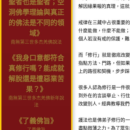
聖者也是聖者；空
解因緣果報的真理，這就
洞佛學理論與真正
的佛法是不同的領
戒律在三藏中占很重要
什麼能做，什麼不能做
域》
個人若沒有戒的保護，難
南無第三世多杰羌佛說法
而「修行」就是徹底改
《我身口意都符合
指點方法、門路，但如
真修行嗎？能成就
上的路徑和契機，步步踩
解脫還是遭惡業苦
很多人認為修行是一件
果？》
到外在的言談舉止、行
南無第三世多杰羌佛新年說
改變別人。經典教導我們
法
《了義佛旨》
護法也是佛弟子修行的一
盡點微薄之力。為了眾生
了義佛旨