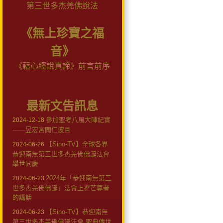
第三世多杰羌佛說法
《無上珍寶之福
音》
《藉心經說真諦》前言前序
最新文告訊息
參加聖考八風大陣紀實
2024-12-18
——昱宏宮闕仁波且
【Sino-TV】全球各界
2024-06-26
恭迎南無第三世多杰羌佛佛誕法會
舉世同慶
2024年「恭迎南無第三
2024-06-23
世多杰羌佛佛誕」法會上翟芒尊者
的講話
【Sino-TV】恭迎南無
2024-06-23
第三世多杰羌佛佛誕法會 聖典傳世