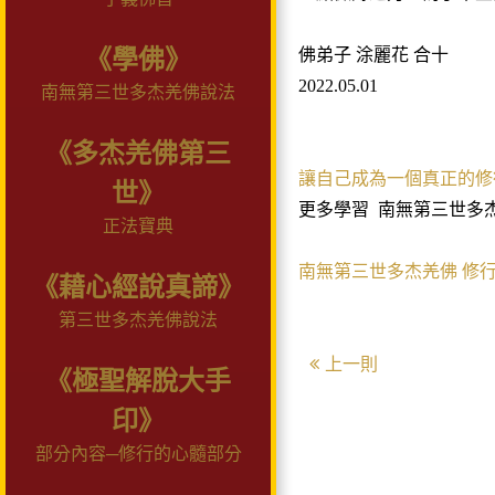
《學佛》
佛弟子 涂麗花 合十
2022.05.01
南無第三世多杰羌佛說法
《多杰羌佛第三
讓自己成為一個真正的修
世》
更多學習
南無第三世多
正法寶典
南無第三世多杰羌佛
修
《藉心經說真諦》
第三世多杰羌佛說法
上一則
《極聖解脫大手
印》
部分內容─修行的心髓部分