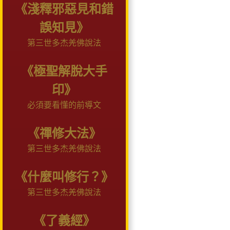
《淺釋邪惡見和錯
誤知見》
第三世多杰羌佛說法
《極聖解脫大手
印》
必須要看懂的前導文
《禪修大法》
第三世多杰羌佛說法
《什麼叫修行？》
第三世多杰羌佛說法
《了義經》