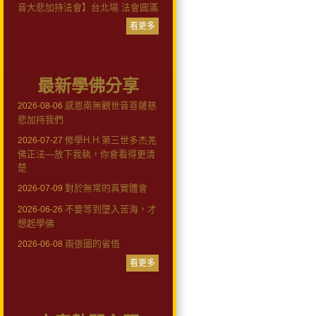
音大悲加持法會】台北場 法會圓滿
看更多
最新學佛分享
感恩南無觀世音菩薩慈
2026-08-06
悲加持我們
修學H.H.第三世多杰羌
2026-07-27
佛正法—放下我執，你會看得更清
楚
對於無常的真實體會
2026-07-09
不要等到墮入苦海，才
2026-06-26
想起學佛
兩張圖的省悟
2026-06-08
看更多