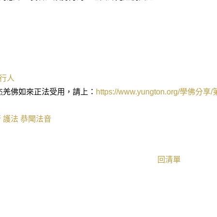
行人
杰羌佛如來正法受用，請上：
https://www.yungton.org/
學佛分享
/
行
護法
恭聞法音
回清單