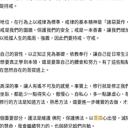
是持戒。
的地位，在行為上以戒律為標準，戒律的基本精神是「諸惡莫作
；戒是我們的圍牆，保護我們的安全；戒是一本善書，讓我們增
以抵擋人生的風雨、強震，因此們要持戒、守戒。
變自己的習性，以正知正見為基礎，依教奉行，讓自己從日常生
果想要真正學到本領，還是要靠自己的體會和努力。有了這些點
在悠然自在的菩提道上。
很高深的事，讓人有遙不可及的感覺。事實上，修行就是修正我
住坐臥，都能少一點得失心、傲慢心、自私心，多一點謙虛心、
修行的方法是知道方法，熟悉方法，還要進一步確實的去做，才
個重要部分，護法是維護 佛陀，保護佛法。以
菩提
心出發，滅
的慧命，我會繼續努力的，也與師兄姐們共勉。