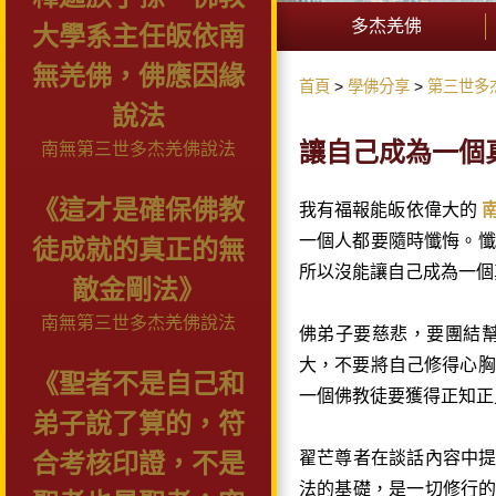
多杰羌佛
大學系主任皈依南
無羌佛，佛應因緣
首頁
學佛分享
第三世多
說法
讓自己成為一個
南無第三世多杰羌佛說法
《這才是確保佛教
我有福報能皈依偉大的
一個人都要隨時懺悔。懺
徒成就的真正的無
所以沒能讓自己成為一個
敵金剛法》
南無第三世多杰羌佛說法
佛弟子要慈悲，要團結
大，不要將自己修得心
《聖者不是自己和
一個佛教徒要獲得正知正
弟子說了算的，符
翟芒尊者在談話內容中
合考核印證，不是
法的基礎，是一切修行