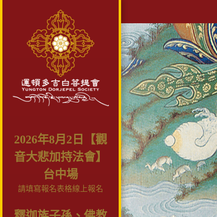
2026年8月2日【觀
音大悲加持法會】
台中場
請填寫報名表格線上報名
釋迦族子孫、佛教